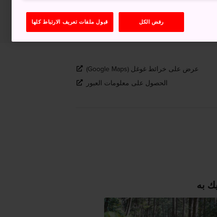
رفض الكل
قبول ملفات تعريف الارتباط كلها
عرض على خرائط غوغل (Google Maps)
الحصول على معلومات العبور
ك به