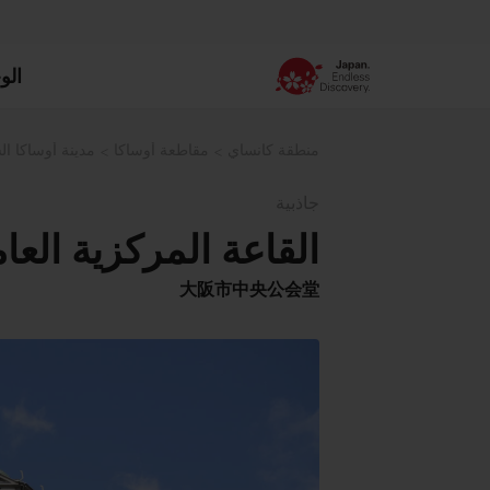
الو
منطقة كانساي
مقاطعة أوساكا
مدينة أوساكا ال
جاذبية
القاعة المركزية العا
大阪市中央公会堂