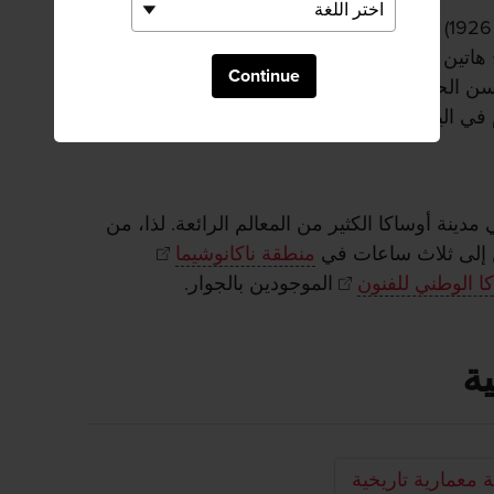
تمثل فترتا ميجي وتايشو (1868 - 1926) الحقبة الزمنية التي شهدت فيها اليابان
اتين الفترتين أن اتبع المهندسون المعماريون
Continue
حسن الحظ أن مجموعة كبيرة من هذه المباني
في اليابان، ومن بينها هذه القاعة.
مدينة أوساكا الكثير من المعالم الرائعة. لذا، من
ن إلى ثلاث ساعات في
منطقة ناكانوشيما
 الوطني للفنون
الموجودين بالجوار.
ة
 معمارية تاريخية