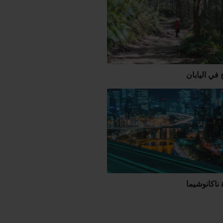
خ في اليابان
ناكانوشيما