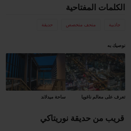
الكلمات المفتاحية
جاذبية
متحف متخصص
حديقة
نوصيك به
تعرف على معالم ناغويا
ساحة ميدلاند
قريب من حديقة نوريتاكي