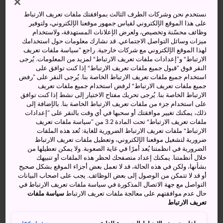
مصنع قديم كان مختصًا بصناعة صادرات البلاد الفاخرة من
نستخدم نحن وشركات الطرف الثالث بموافقتك ملفات تعريف الارتباط
الخزف إلى مختلف أنحاء العالم، وتمنحك زيارتها فرصة
على هذا الموقع الإلكتروني لقياس جمهور موقعنا الإلكتروني، ولتوفير
للاستمتاع بيوم فريد من المرح والمتعة.
وظائف محسّنة وتخصيص، ولعرض الإعلانات المستهدفة، ولاستخدام
ميزات وسائل التواصل الاجتماعي. قد نشارك معلومات حول استخدامك
لهذا الموقع الإلكتروني مع شركات خارجية. راجع ”سياسة ملفات تعريف
حقائق سريعة
الارتباط“ و”إعدادات ملفات تعريف الارتباط“ لمزيد من المعلومات. يُرجى
النقر فوق ”قبول جميع ملفات تعريف الارتباط“ إذا كنت توافق على
تأسس مصنع نوريتاكي للخزف عام 1904، وهو أحد أفخم
استخدام جميع ملفات تعريف الارتباط الخاصة بنا. يُرجى النقر على ”رفض
مصانع الخزف في العالم
جميع ملفات تعريف الارتباط“ لرفض استخدام جميع ملفات تعريف
الارتباط الخاصة بنا. يُرجى تحريك مفتاح الاختيار إلى نشط إذا كنت توافق
أنشئت حديقة نوريتاكي عام 2001
على استخدام جزء من ملفات تعريف الارتباط الخاصة بنا. بالإضافة إلى
ذلك، يمكنك تغيير موافقتك أو سحبها في أي وقت بالنقر على ”إعدادات
يمكنك تجربة مهاراتك في رسم قطعة فنية في واحدة من
ملفات تعريف الارتباط“ تحت المادة 3.2 من ”سياسة ملفات تعريف
ورش المصنع الشهيرة
الارتباط“ ملفات تعريف الارتباط الضرورية للغاية: تُعد هذه الملفات
ضرورية لتشغيل موقعنا الإلكتروني، وتعطيل ملفات تعريف الارتباط
الضرورية في انظمتنا يُعد أمرًا في غاية الصعوبة. ولا يمكن تعطيلها من
خلال أنظمتنا. يمكنك إعداد متصفحك لحظر هذه الملفات أو تنبيهك
كيفية الوصول
بشأنها، ولكن في هذه الحالة، قد لا تعمل بعض أجزاء الموقع بشكل صحيح
أو قد لا تتمكن من الوصول إلى بعض الوظائف. يجب على اصحاب البيانات
التواصل مع جهة الاتصال المذكورة في سياسة ملفات تعريف الارتباط في
يمكن الوصول إلى حديقة نوريتاكي بسهولة عبر العديد من
حال عدم موافقتهم على معالجة ملفات تعريف الارتباط
سياسة ملفات
خطوط القطارات المحلية.
تعريف الارتباط
وأقرب محطة قطار هي محطة كاميجيما على خط مترو