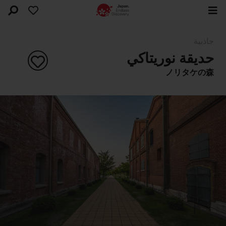
جاذبية
حديقة نوريتاكي
ノリタケの森