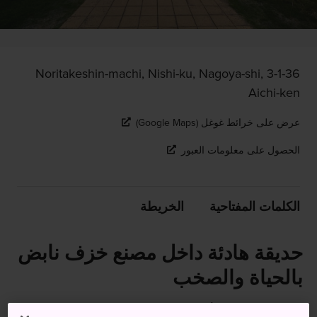
3-1-36 Noritakeshin-machi, Nishi-ku, Nagoya-shi,
Aichi-ken
عرض على خرائط غوغل (Google Maps)
الحصول على معلومات العبور
الكلمات المفتاحية
الخريطة
حديقة هادئة داخل مصنع خزف نابض
بالحياة والصخب
تقع حديقة نوريتاكي أو حديقة نوريتاكي نو موري داخل ساحات