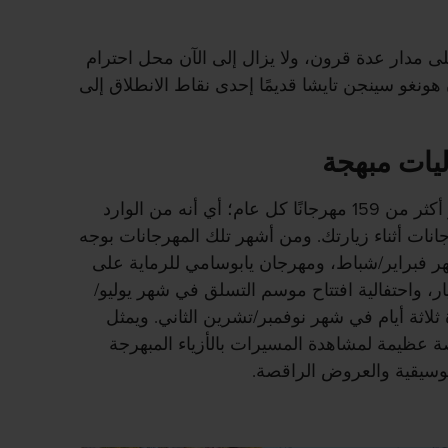
على مدار عدة قرون، ولا يزال إلى الآن محل احترام
ونغو سينجن تايشا قديمًا إحدى نقاط الانطلاق إلى
يات مبهجة
يستضيف ضريح فوجيسان هونغو أكثر من 159 مهرجانًا كل عام؛ أي أنه من الوارد
رجانات أثناء زيارتك. ومن أشهر تلك المهرجانات بوجه
فبراير/شباط، ومهرجان يابوسامي للرماية على
ر، واحتفالية افتتاح موسم التسلق في شهر يوليو/
ثلاثة أيام في شهر نوفمبر/تشرين الثاني. ويمثل
ة عظيمة لمشاهدة المسيرات بالأزياء المبهرجة
وسيقية والعروض الراقصة.