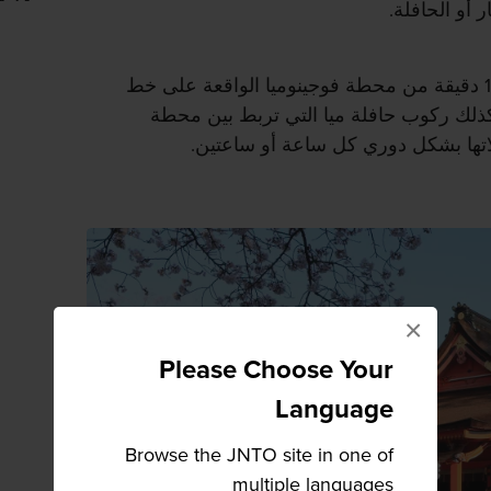
أو الحافلة.
يمكنك السير إلى الضريح لمدة 15 دقيقة من محطة فوجينوميا الواقعة على خط
كذلك ركوب حافلة ميا التي تربط بين محطة
اتها بشكل دوري كل ساعة أو ساعتين.
×
Please Choose Your
Language
Browse the JNTO site in one of
multiple languages