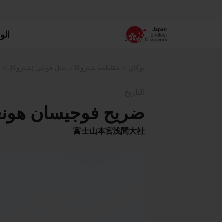
الو
توكاي
مقاطعة شيزوكا
جبل فوجي (شيزوكا)
ض
التاريخ
ضريح فوجيسان هونغ
富士山本宮浅間大社