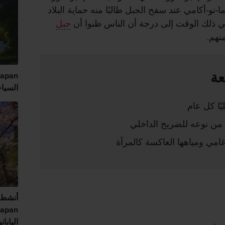
ا-نو-أكامي عند سفح الجبل طالبًا منه حماية البلاد
ي ذلك الوقت إلى درجة أن الناس ظنوا أن
جبل
نهم.
عة
السياح
 من نوعه للضريح الداخلي
امي ومياهها العاكسة كالمرآة
أنشطة 
اليابا