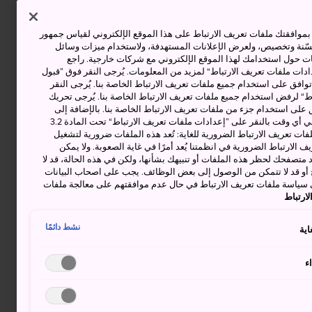
وافقتك ملفات تعريف الارتباط على هذا الموقع الإلكتروني لقياس جمهور
حسّنة وتخصيص، ولعرض الإعلانات المستهدفة، ولاستخدام ميزات وسائل
ت حول استخدامك لهذا الموقع الإلكتروني مع شركات خارجية. راجع
دات ملفات تعريف الارتباط“ لمزيد من المعلومات. يُرجى النقر فوق ”قبول
توافق على استخدام جميع ملفات تعريف الارتباط الخاصة بنا. يُرجى النقر
“ لرفض استخدام جميع ملفات تعريف الارتباط الخاصة بنا. يُرجى تحريك
 على استخدام جزء من ملفات تعريف الارتباط الخاصة بنا. بالإضافة إلى
ذلك، يمكنك تغيير موافقتك أو سحبها في أي وقت بالنقر على ”إعدادات ملفات تعريف الارتباط“ تحت المادة 3.2
ات تعريف الارتباط الضرورية للغاية: تُعد هذه الملفات ضرورية لتشغيل
 الارتباط الضرورية في انظمتنا يُعد أمرًا في غاية الصعوبة. ولا يمكن
د متصفحك لحظر هذه الملفات أو تنبيهك بشأنها، ولكن في هذه الحالة، قد لا
و قد لا تتمكن من الوصول إلى بعض الوظائف. يجب على اصحاب البيانات
 سياسة ملفات تعريف الارتباط في حال عدم موافقتهم على معالجة ملفات
ارتباط
نشط دائمًا
اية
ء