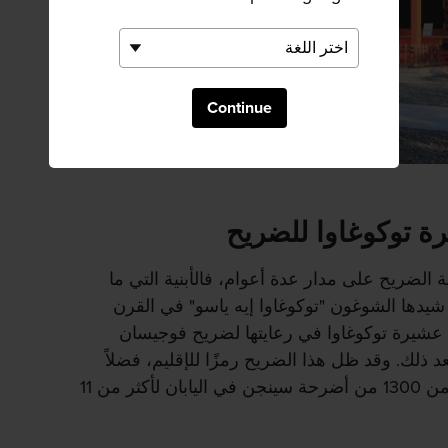
Continue
ة توكوغاوا للضريح
ية الضريح على مدار عدة أعوام، فالأبنية التي ما
ي شيدها الشوغون "توكوغاوا إيه ياسو" في القرن
عشيرة توكوغاوا في رعايتها لضريح فوجيسان
د ذلك. وقد ظل هذا الضريح رمزًا للإقليم، فضلاً
عن كونه الضريح الرئيسي لأكثر من 1300 من أضرحة سينجن في اليابان لأكثر من 11