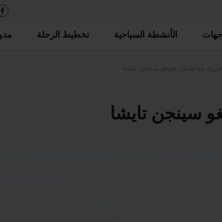
جهات
الأنشطة السياحية
تخطيط الرحلة
مدو
ريح فوجيسان هونغو سينجن تايشا
و سينجن تايشا