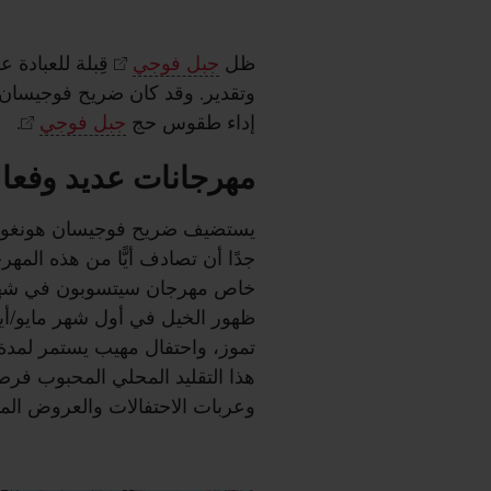
ظل
جبل فوجي
قِبلة للعبادة 
وتقدير. وقد كان ضريح فوجيسان ه
إداء طقوس حج
جبل فوجي
.
مهرجانات عديد وفعال
جدًا أن تصادف أيًّا من هذه المه
خاص مهرجان سيتسوبون في شهر 
ظهور الخيل في أول شهر مايو/أيا
تموز، واحتفال مهيب يستمر لمدة 
هذا التقليد المحلي المحبوب فرص
وعربات الاحتفالات والعروض الم