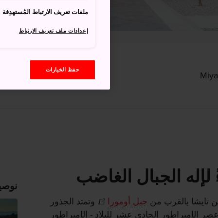
ملفات تعريف الارتباط المُستهدِفة
إعدادات ملف تعريف الارتباط
حفظ الخيارات
ً لإله الجبال الغاضب
نوصي
 تايشا بالقرب من
جبل أومورا
. وتمتد الجذور
 عصر الإمبراطور الحادي عشر للبلاد - الإمبراطور