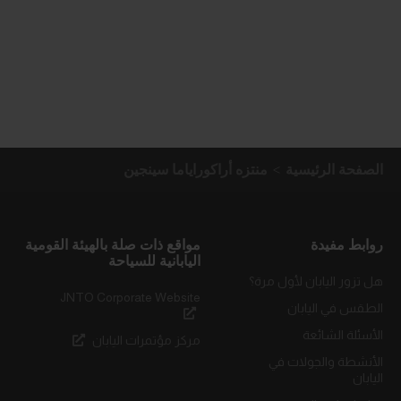
الصفحة الرئيسية
منتزه أراكوراياما سينجين
روابط مفيدة
مواقع ذات صلة بالهيئة القومية
اليابانية للسياحة
هل تزور اليابان لأول مرة؟
JNTO Corporate Website
الطقس في اليابان
الأسئلة الشائعة
مركز مؤتمرات اليابان
الأنشطة والجولات في
اليابان