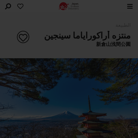
الطبيعة
منتزه أراكوراياما سينجين
新倉山浅間公園