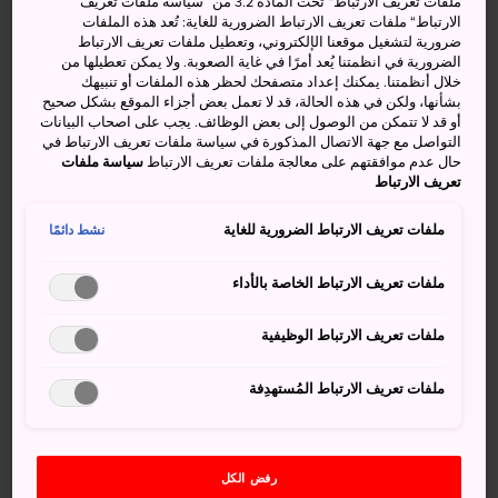
ملفات تعريف الارتباط“ تحت المادة 3.2 من ”سياسة ملفات تعريف
في جمال وبهاء في متنزه أراكوراياما سينجين الرائع؛ ويقع برج
الارتباط“ ملفات تعريف الارتباط الضرورية للغاية: تُعد هذه الملفات
ضرورية لتشغيل موقعنا الإلكتروني، وتعطيل ملفات تعريف الارتباط
الباغودا في مكان مثالي يتيح لزواره فرصة رائعة للاستمتاع
الضرورية في انظمتنا يُعد أمرًا في غاية الصعوبة. ولا يمكن تعطيلها من
بالمناظر الطبيعية الخلابة لجبل فوجي من بعيد، وإذا كانت زيارتك
خلال أنظمتنا. يمكنك إعداد متصفحك لحظر هذه الملفات أو تنبيهك
خلال موسم تفتح أزهار الكرز، يمكنك الاستمتاع بالانسجام مع
بشأنها، ولكن في هذه الحالة، قد لا تعمل بعض أجزاء الموقع بشكل صحيح
أو قد لا تتمكن من الوصول إلى بعض الوظائف. يجب على اصحاب البيانات
ثلاثة من أبرز المعالم اليابانية في آن واحد.
التواصل مع جهة الاتصال المذكورة في سياسة ملفات تعريف الارتباط في
حال عدم موافقتهم على معالجة ملفات تعريف الارتباط
سياسة ملفات
تعريف الارتباط
أنشطة ومعالم رائعة
ملفات تعريف الارتباط الضرورية للغاية
نشط دائمًا
ملفات تعريف الارتباط الخاصة بالأداء
مشاهدة أزهار الكرز التي تكون في أوج تألقها وتفتُحها
في منتصف شهر إبريل/نيسان
ملفات تعريف الارتباط الوظيفية
زيارة المتنزه في شهر نوفمبر/تشرين الثاني عندما
تتحول أوراق الشجر إلى اللون الأحمر لترسم لوحة بديعة
ملفات تعريف الارتباط المُستهدِفة
مع برج الباغودا الذي يتزين باللون نفسه
رفض الكل