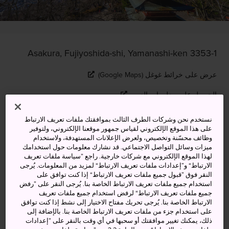
3353-1 Asakura, Fujiyoshida-shi, Yamanashi-ken
عرض على خرائط غوغل (Google Maps)
الحصول على معلومات العبور
نستخدم نحن وشركات الطرف الثالث بموافقتك ملفات تعريف الارتباط
على هذا الموقع الإلكتروني لقياس جمهور موقعنا الإلكتروني، ولتوفير
الكلمات المفتاحية
الخريطة
وظائف محسّنة وتخصيص، ولعرض الإعلانات المستهدفة، ولاستخدام
ميزات وسائل التواصل الاجتماعي. قد نشارك معلومات حول استخدامك
لهذا الموقع الإلكتروني مع شركات خارجية. راجع ”سياسة ملفات تعريف
متنزه رائع يكتسي بألوان زاهية ويتيح
الارتباط“ و”إعدادات ملفات تعريف الارتباط“ لمزيد من المعلومات. يُرجى
النقر فوق ”قبول جميع ملفات تعريف الارتباط“ إذا كنت توافق على
إطلالات لا مثيل لها على جبل فوجي
استخدام جميع ملفات تعريف الارتباط الخاصة بنا. يُرجى النقر على ”رفض
جميع ملفات تعريف الارتباط“ لرفض استخدام جميع ملفات تعريف
المهيب
الارتباط الخاصة بنا. يُرجى تحريك مفتاح الاختيار إلى نشط إذا كنت توافق
على استخدام جزء من ملفات تعريف الارتباط الخاصة بنا. بالإضافة إلى
ذلك، يمكنك تغيير موافقتك أو سحبها في أي وقت بالنقر على ”إعدادات
يتربع ضريح أراكورا فوجي سينجين-جينجا وبرج الباغودا بجواره