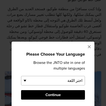
وإذا كنت مسافرًا من منطقة طوكيو، فستجد العديد من الطرق
التي يمكنك سلكها، ولكنها كلها تتطلب تغيير مسارك بضع مرات.
ولعل أبسط تلك الطرق هي التوجه إلى محطة تاكاو الواقعة في
أقصى غرب العاصمة طوكيو واستقلال قطار خط تشو في رحلة
تستغرق 40 دقيقة للوصول إلى محطة أوتسوكي؛ ومن محطة
أوتسوكي، استقل أحد قطارات خط فوجي كيوكو، وبعدها يمكنك
الوصول إلى ضريح أراكورا سينجين سيرًا على الأقدام لمدة 10
×
دقائق. ويستغرق الوصول إلى برج الباغودا خمس دقائق أخرى
Please Choose Your Language
في رحلة تسلق أعلى التل.
Browse the JNTO site in one of
multiple languages
Continue