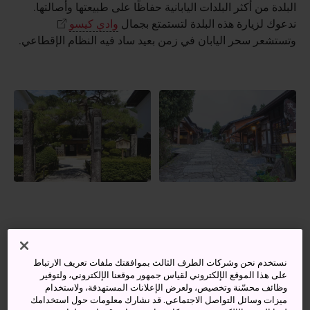
البلدة من أكثر البلدات اليابانية حفاظًا على طبيعتها وأصالتها.
ندعوك لزيارة هذه البلدة لتستمتع بجمال
وادي كيسو
وتستشعر سحر اليابان في زمن بعيد ساد فيه النظام الإقطاعي.
نستخدم نحن وشركات الطرف الثالث بموافقتك ملفات تعريف الارتباط
على هذا الموقع الإلكتروني لقياس جمهور موقعنا الإلكتروني، ولتوفير
وظائف محسّنة وتخصيص، ولعرض الإعلانات المستهدفة، ولاستخدام
ميزات وسائل التواصل الاجتماعي. قد نشارك معلومات حول استخدامك