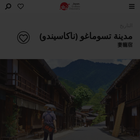
التاريخ
مدينة تسوماغو (ناكاسيندو)
妻籠宿