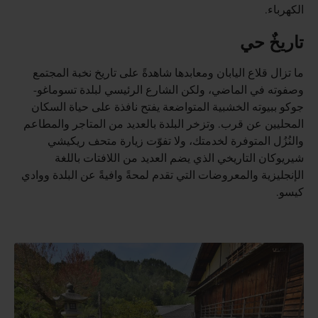
الكهرباء.
تاريخٌ حي
ما تزال قلاع اليابان ومعابدها شاهدةً على تاريخ نخبة المجتمع
وصفوته في الماضي، ولكن الشارع الرئيسي لبلدة تسوماغو-
جوكو ببيوته الخشبية المتواضعة يفتح نافذة على حياة السكان
المحليين عن قرب. وتزخر البلدة بالعديد من المتاجر والمطاعم
والنُزُل المتوفرة لخدمتك، ولا تفوّت زيارة متحف ريكيشي
شيريوكان التاريخي الذي يضم العديد من اللافتات باللغة
الإنجليزية والمعروضات التي تقدم لمحةً وافيةً عن البلدة ووادي
كيسو.