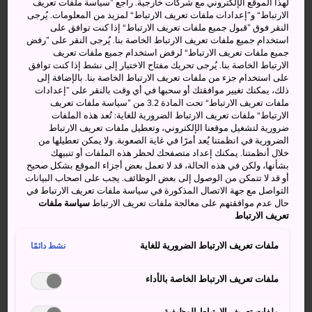
لهذا الموقع الإلكتروني مع شركات خارجية. راجع ”سياسة ملفات تعريف
الارتباط“ و”إعدادات ملفات تعريف الارتباط“ لمزيد من المعلومات. يُرجى
النقر فوق ”قبول جميع ملفات تعريف الارتباط“ إذا كنت توافق على
استخدام جميع ملفات تعريف الارتباط الخاصة بنا. يُرجى النقر على ”رفض
جميع ملفات تعريف الارتباط“ لرفض استخدام جميع ملفات تعريف
الارتباط الخاصة بنا. يُرجى تحريك مفتاح الاختيار إلى نشط إذا كنت توافق
على استخدام جزء من ملفات تعريف الارتباط الخاصة بنا. بالإضافة إلى
ذلك، يمكنك تغيير موافقتك أو سحبها في أي وقت بالنقر على ”إعدادات
ملفات تعريف الارتباط“ تحت المادة 3.2 من ”سياسة ملفات تعريف
الارتباط“ ملفات تعريف الارتباط الضرورية للغاية: تُعد هذه الملفات
ضرورية لتشغيل موقعنا الإلكتروني، وتعطيل ملفات تعريف الارتباط
الضرورية في انظمتنا يُعد أمرًا في غاية الصعوبة. ولا يمكن تعطيلها من
خلال أنظمتنا. يمكنك إعداد متصفحك لحظر هذه الملفات أو تنبيهك
بشأنها، ولكن في هذه الحالة، قد لا تعمل بعض أجزاء الموقع بشكل صحيح
أو قد لا تتمكن من الوصول إلى بعض الوظائف. يجب على اصحاب البيانات
التواصل مع جهة الاتصال المذكورة في سياسة ملفات تعريف الارتباط في
أنشطة ومعالم رائعة
حال عدم موافقتهم على معالجة ملفات تعريف الارتباط
سياسة ملفات
تعريف الارتباط
نزهة رائعة بين بلدة تسوماغو وجارتها ماغوم، المدينة
ملفات تعريف الارتباط الضرورية للغاية
نشط دائمًا
التي لا تزال تحتفظ بهيئتها وأصالتها
استكشاف الشلالات العتيقة بالمنطقة
ملفات تعريف الارتباط الخاصة بالأداء
زيارة متحف ريكيشي شيريوكان التاريخي، الذي يضم