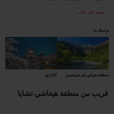
مشهد ليلي خلاب
نوصيك به
منطقة هوكوريكو شينيتسو
كانازاوا
قريب من منطقة هيغاشي-تشايا