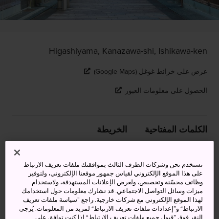
Higashiyama, Kanazawa-shi, Ishikawa-ken
عرض على خرائط غوغل (Google Maps)
الحصول على معلومات العبور
الكلمات المفتاحية
الخريطة
منطقة المقاهي التاريخية في مدينة
نستخدم نحن وشركات الطرف الثالث بموافقتك ملفات تعريف الارتباط
على هذا الموقع الإلكتروني لقياس جمهور موقعنا الإلكتروني، ولتوفير
كانازاوا، حيث تقدم فنانات الغيشا
وظائف محسّنة وتخصيص، ولعرض الإعلانات المستهدفة، ولاستخدام
ميزات وسائل التواصل الاجتماعي. قد نشارك معلومات حول استخدامك
عروضهن الترفيهية
لهذا الموقع الإلكتروني مع شركات خارجية. راجع ”سياسة ملفات تعريف
الارتباط“ و”إعدادات ملفات تعريف الارتباط“ لمزيد من المعلومات. يُرجى
تقع منطقة هيغاشي تشايا غاي في منطقة هيغاشياما بمدينة
النقر فوق ”قبول جميع ملفات تعريف الارتباط“ إذا كنت توافق على