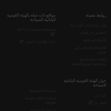
روابط مفيدة
مواقع ذات صلة بالهيئة القومية
اليابانية للسياحة
هل تزور اليابان لأول مرة؟
JNTO Corporate Website
الطقس في اليابان
الأسئلة الشائعة
مركز مؤتمرات اليابان
الأنشطة والجولات في
اليابان
روابط مكتبة الصور
ومقاطع الفيديو اليابانية
حول الهيئة القومية اليابانية
للسياحة
سياسة الخصوصية
من نحن
سياسة ملفات تعريف
اتصل بنا
الارتباط
شروط الاستخدام