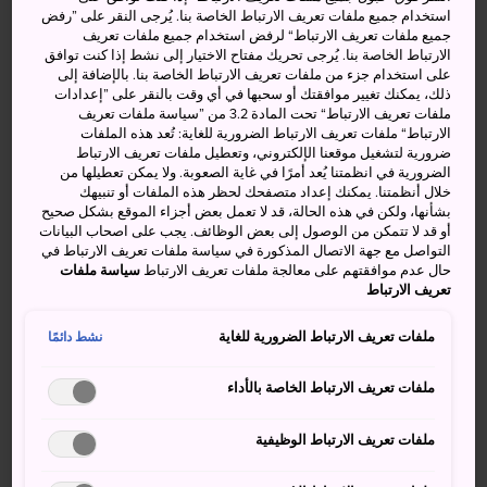
استخدام جميع ملفات تعريف الارتباط الخاصة بنا. يُرجى النقر على ”رفض
كانازاوا بالقرب من نهر أسانو؛ وهي الأكبر بين أحياء فنانات
جميع ملفات تعريف الارتباط“ لرفض استخدام جميع ملفات تعريف
الغيشا التاريخية الثلاثة التي لا تزال تحتفظ بهيئتها وأصالتها في
الارتباط الخاصة بنا. يُرجى تحريك مفتاح الاختيار إلى نشط إذا كنت توافق
مدينة كانازاوا، إلى جانب منطقتي نيشي تشايا غاي
على استخدام جزء من ملفات تعريف الارتباط الخاصة بنا. بالإضافة إلى
ذلك، يمكنك تغيير موافقتك أو سحبها في أي وقت بالنقر على ”إعدادات
وكازويماتشي، ولا تزال فنانات الغيشا يقدمن عروضهن في هذا
ملفات تعريف الارتباط“ تحت المادة 3.2 من ”سياسة ملفات تعريف
الحي حتى يومنا هذا.
الارتباط“ ملفات تعريف الارتباط الضرورية للغاية: تُعد هذه الملفات
ضرورية لتشغيل موقعنا الإلكتروني، وتعطيل ملفات تعريف الارتباط
الضرورية في انظمتنا يُعد أمرًا في غاية الصعوبة. ولا يمكن تعطيلها من
خلال أنظمتنا. يمكنك إعداد متصفحك لحظر هذه الملفات أو تنبيهك
بشأنها، ولكن في هذه الحالة، قد لا تعمل بعض أجزاء الموقع بشكل صحيح
أنشطة ومعالم رائعة
أو قد لا تتمكن من الوصول إلى بعض الوظائف. يجب على اصحاب البيانات
التواصل مع جهة الاتصال المذكورة في سياسة ملفات تعريف الارتباط في
حال عدم موافقتهم على معالجة ملفات تعريف الارتباط
سياسة ملفات
ورش الأوراق الذهبية في أحد المعارض الفنية التي
تعريف الارتباط
توفر للزائرين تجربة ميدانية عملية
ملفات تعريف الارتباط الضرورية للغاية
نشط دائمًا
قضاء وقت ممتع في التجول بين أرجاء هذه البلدة
التاريخية
ملفات تعريف الارتباط الخاصة بالأداء
إطلالات بيوت الشاي من الجانب المقابل من النهر
ملفات تعريف الارتباط الوظيفية