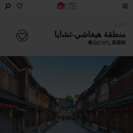
التاريخ
منطقة هيغاشي-تشايا
東山ひがし茶屋街