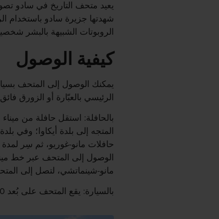
يعيد متحف التاريخ في سادو تصوير
شهدتها جزيرة سادو باستخدام الر
الروبوتات الشبيهة بالبشر شخصي
كيفية الوصول
يمكنك الوصول إلى المتحف بسيار
الرئيسي بالعبّارة أو الزورق فائ
بالحافلة: استقل حافلة من ميناء
المتجه إلى بلدة أيكاوا؛ وفي بل
حافلات مانو-غوريو، ثم سِر لمدة
الوصول إلى المتحف عبر خط مين
مانو-شينماتشي، لتصل إلى المتحف خلال 
بالسيارة: يقع المتحف على بُعد 30 دقيقة بالسيارة من ميناء ريوتسو.