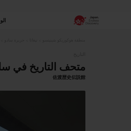
الو
منطقة هوكوريكو شينيتسو
نيغاتا
جزيرة سادو
التاريخ
متحف التاريخ في سا
佐渡歴史伝説館