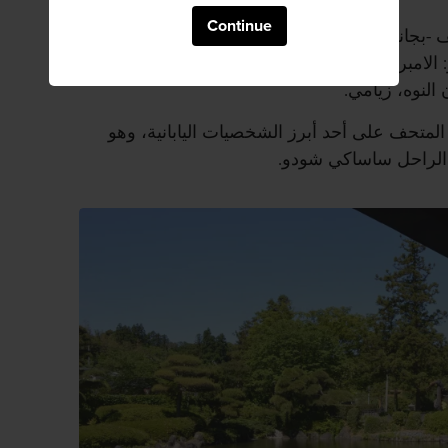
Continue
-بجانب الروبوتات- على تاريخ أبرز ثلاث
لامبراطور السابق جونتوكو، والراهب البوذي
لنوه، زيامي.
المتحف على أحد أبرز الشخصيات اليابانية، وهو
 الراحل ساساكي شودو.