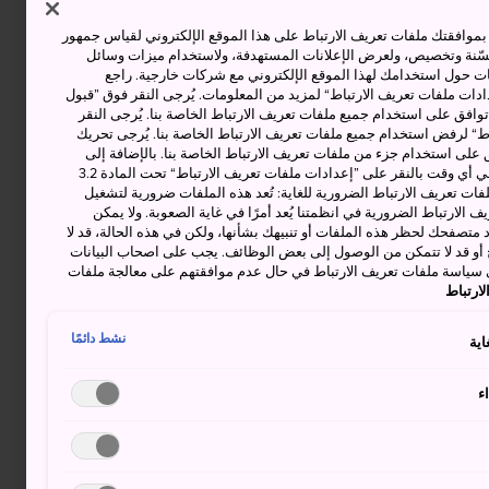
وافقتك ملفات تعريف الارتباط على هذا الموقع الإلكتروني لقياس جمهور
حسّنة وتخصيص، ولعرض الإعلانات المستهدفة، ولاستخدام ميزات وسائل
ت حول استخدامك لهذا الموقع الإلكتروني مع شركات خارجية. راجع
دات ملفات تعريف الارتباط“ لمزيد من المعلومات. يُرجى النقر فوق ”قبول
توافق على استخدام جميع ملفات تعريف الارتباط الخاصة بنا. يُرجى النقر
“ لرفض استخدام جميع ملفات تعريف الارتباط الخاصة بنا. يُرجى تحريك
 على استخدام جزء من ملفات تعريف الارتباط الخاصة بنا. بالإضافة إلى
ذلك، يمكنك تغيير موافقتك أو سحبها في أي وقت بالنقر على ”إعدادات ملفات تعريف الارتباط“ تحت المادة 3.2
ات تعريف الارتباط الضرورية للغاية: تُعد هذه الملفات ضرورية لتشغيل
 الارتباط الضرورية في انظمتنا يُعد أمرًا في غاية الصعوبة. ولا يمكن
د متصفحك لحظر هذه الملفات أو تنبيهك بشأنها، ولكن في هذه الحالة، قد لا
و قد لا تتمكن من الوصول إلى بعض الوظائف. يجب على اصحاب البيانات
 سياسة ملفات تعريف الارتباط في حال عدم موافقتهم على معالجة ملفات
ارتباط
نشط دائمًا
اية
ء