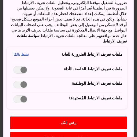
ضرورية لتشغيل موقعنا الإلكتروني، وتعطيل ملفات تعريف الارتباط
الضرورية في انظمتنا يُعد أمرًا في غاية الصعوبة. ولا يمكن تعطيلها من
كيفية الوصول
خلال أنظمتنا. يمكنك إعداد متصفحك لحظر هذه الملفات أو تنبيهك
بشأنها، ولكن في هذه الحالة، قد لا تعمل بعض أجزاء الموقع بشكل صحيح
أو قد لا تتمكن من الوصول إلى بعض الوظائف. يجب على اصحاب البيانات
يمكن الوصول بسهولة إلى معرض عالم البحار بمدينة كاموغاوا
التواصل مع جهة الاتصال المذكورة في سياسة ملفات تعريف الارتباط في
باستخدام القطار على خط جيه آر سوتوبو أو بالسيارة.
حال عدم موافقتهم على معالجة ملفات تعريف الارتباط
سياسة ملفات
تعريف الارتباط
وأفضل طريقة للوصول إلى معرض عالم البحار بمدينة كاموغاوا
هي ركوب أحد قطارات خط كايو حتى محطة سوغا، ثم التبديل
ملفات تعريف الارتباط الضرورية للغاية
نشط دائمًا
إلى خط سوتوبو. وأقرب محطة هي أوا-كاموغاوا. كما تتوفر
خدمة حافلات مكوكية مجانية تنقل الزائرين من المحطة حتى
ملفات تعريف الارتباط الخاصة بالأداء
مكان الحديقة.
ملفات تعريف الارتباط الوظيفية
ويسهل أيضًا الوصول إلى الحديقة بالسيارة عن طريق خط أكوا.
ملفات تعريف الارتباط المُستهدِفة
رفض الكل