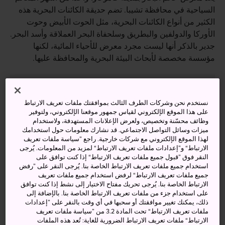
السياحية في محافظة تشيبا. تضم حديقة الكائنات البحرية هذه
الكثير من أنواع الكائنات البحرية، مثل الحوت الأبيض وحوت
الأوركا والدولفين والبطريق وسلحفاة البحر العملاقة وأسد البحر.
جدير بالذكر أنها ليست مجرد معرض للأحياء المائية، لكنها
مؤسسة مخصصة لأبحاث البيئة البحرية والمحافظة عليها.
أنشطة ومعالم رائعة
نستخدم نحن وشركات الطرف الثالث بموافقتك ملفات تعريف الارتباط
على هذا الموقع الإلكتروني لقياس جمهور موقعنا الإلكتروني، ولتوفير
وظائف محسّنة وتخصيص، ولعرض الإعلانات المستهدفة، ولاستخدام
ميزات وسائل التواصل الاجتماعي. قد نشارك معلومات حول استخدامك
زيارة مناطق معرض عالم البحار المصممة لتحل
لهذا الموقع الإلكتروني مع شركات خارجية. راجع ”سياسة ملفات تعريف
محل البيئات الطبيعية للحيوانات التي تعيش فيها
الارتباط“ و”إعدادات ملفات تعريف الارتباط“ لمزيد من المعلومات. يُرجى
النقر فوق ”قبول جميع ملفات تعريف الارتباط“ إذا كنت توافق على
مشاهدة العروض الشهيرة، مثل عرض حوت الأوركا
استخدام جميع ملفات تعريف الارتباط الخاصة بنا. يُرجى النقر على ”رفض
وعرض أسد البحر
جميع ملفات تعريف الارتباط“ لرفض استخدام جميع ملفات تعريف
الارتباط الخاصة بنا. يُرجى تحريك مفتاح الاختيار إلى نشط إذا كنت توافق
اقتناص فرصة رائعة لمشاهدة الدلافين والحيتان
على استخدام جزء من ملفات تعريف الارتباط الخاصة بنا. بالإضافة إلى
البيضاء وأسود البحر عن قرب
ذلك، يمكنك تغيير موافقتك أو سحبها في أي وقت بالنقر على ”إعدادات
ملفات تعريف الارتباط“ تحت المادة 3.2 من ”سياسة ملفات تعريف
الارتباط“ ملفات تعريف الارتباط الضرورية للغاية: تُعد هذه الملفات