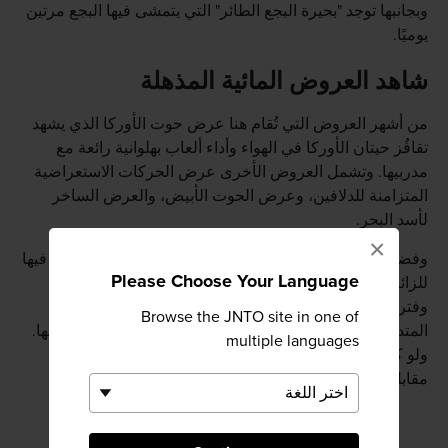
وبجانبها توجد "بحيرة البجع الطائر" التي يتمشى فيها البجع مرتين
يوميًا.
شاهد العروض المائية المذهلة
من أشهر العروض التي تُقام هنا عرض حوت الأوركا الذي يشهد
تقافُز حيتان الأوركا في الهواء وأداء ألعاب بهلوانية رائعة مع
مدربيها. وتشمل العروض الأخرى عرض الحركات الاستعراضية
المتزامنة للدلافين، وعرض الحوت الأبيض، والعرض الساخر
لأسد البحر.
×
وفضلاً عن العروض المثيرة، تُنظَّم فترات طوال اليوم يُسمح فيها
Please Choose Your Language
للزائرين بإطعام الحيوانات. ويرجى العلم أن جدول العروض
وفترات إطعام الحيوانات تُنظَّم في سلسلة من المواعيد
Browse the JNTO site in one of
المتداخلة أو المتعاقبة؛ حتى لا تفوتك فرصة الاستمتاع بأيٍّ منها.
multiple languages
ولو كنت من هواة التفاعل مع الحيوانات، يمكنك القيام بذلك
مقابل رسوم إضافية.