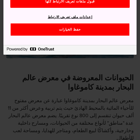
قبول ملفات تعريف الارتباط كلها
إعدادات ملف تعريف الارتباط
حفظ الخيارات
الحيوانات المعروضة في معرض عالم
البحار بمدينة كاموغاوا
معرض عالم البحار بمدينة كاموغاوا عبارة عن معرض مفتوح
للأحياء المائية بالمحيط الهادئ حيث يتم تربية وعرض أكثر من 11
ألف حيوان تنقسم إلى 800 نوع تقريبًا. يضم معرض عالم البحار
عدة "مناطق" لأنواع مختلفة من الحيوانات، ومسارح داخلية
وخارجية، وأكشاكًا لبيع الطعام، ومتاجر للهدايا، ومساحة لعب
للأطفال.