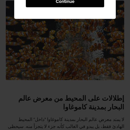
Continue
إطلالات على المحيط من معرض عالم
البحار بمدينة كاموغاوا
لا يمتد معرض عالم البحار بمدينة كاموغاوا "داخل" المحيط
الهادئ فقط، بل يبدو في الغالب كأنه جزء لا يتجزأ منه. سيحظى