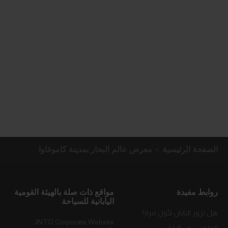
الصفحة الرئيسية
معرض عالم البحار بمدينة كاموغاوا
روابط مفيدة
مواقع ذات صلة بالهيئة القومية
اليابانية للسياحة
هل تزور اليابان لأول مرة؟
JNTO Corporate Website