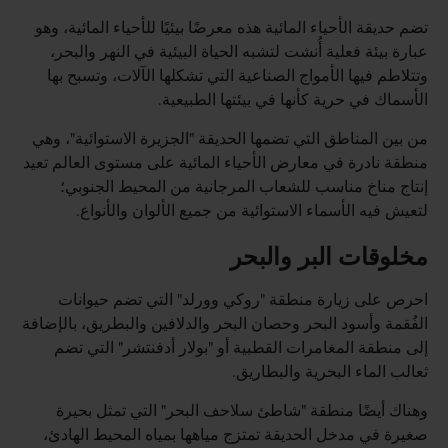
تضم حديقة الأحياء المائية هذه معرضًا بيئيًا للأحياء المائية، وهو
عبارة بيئة فعلية أُنشت لتشبه الحياة البيئية في النهر والبحر،
وتتلاطم فيها الأمواج الصناعية التي تشكلها الآلات، وتسبح بها
الأسماك في حرية كأنها في بيئتها الطبيعية.
من بين المناطق التي تضمها الحديقة "الجزيرة الاستوائية"، وهي
منطقة نادرة في معارض الأحياء المائية على مستوى العالم تعيد
إنتاج مناخ مناسب للشعاب المرجانية من المحيط الجنوبي؛
لتعيش فيه الأسماء الاستوائية من جميع الألوان والأنواع.
مخلوقات البر والبحر
احرص على زيارة منطقة "روكي وورلد" التي تضم حيوانات
الفُقمة وأسود البحر وحصان البحر والدلافين والبطريق، بالإضافة
إلى منطقة المغامرات القطبية أو "بولار أدفنتشر" التي تضم
ثعالب الماء البحرية والبطاريق.
وهناك أيضًا منطقة "شاطئ سلاحف البحر" التي تمثل بحيرة
صغيرة في مدخل الحديقة تمتزج مياهها بمياه المحيط الهادئ،