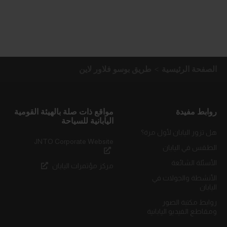
الصفحة الرئيسية
طريق بوسو فلاور لاين
روابط مفيدة
مواقع ذات صلة بالهيئة القومية
اليابانية للسياحة
هل تزور اليابان لأول مرة؟
JNTO Corporate Website
الطقس في اليابان
الأسئلة الشائعة
مركز مؤتمرات اليابان
الأنشطة والجولات في
اليابان
روابط مكتبة الصور
ومقاطع الفيديو اليابانية