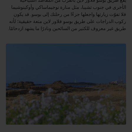
يقع طريق بوسو فلاور لاين بالقرب من المقاصد السياحية
الأخرى في جنوب تشيبا، مثل منارة نوجيماساكي وأوكينوشيما
فلا تفوّت زيارتها واجعلها جزءًا من رحلتك إلى بوسو. قد يكون
ركوب الدراجات على طريق بوسو فلاور لاين متعة حقيقية؛ لأنه
طريق غير معروف للكثير من السائحين ونادرًا ما يشهد ازدحامًا.