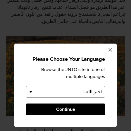
لكل موسم أزهاره ولكل أزهار جمالها، ولكن أفضل وقت للسفر
عبر هذا الطريق هو فصل الشتاء، عندما تتفتح أزهار نانوهانا
(براعم الفجل)، للاستمتاع برؤية حقول رائعة من اللون الأصفر
والبرتقالي النابض بالحياة على جانبي الطريق.
×
Please Choose Your Language
Browse the JNTO site in one of
multiple languages
Continue