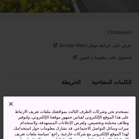
Chiba-ken
عرض على خرائط غوغل (Google Maps)
الحصول على معلومات العبور
الكلمات المفتاحية
الخريطة
طريق مفروش بالزهور المتفتحة
على امتداد الساحل
نستخدم نحن وشركات الطرف الثالث بموافقتك ملفات تعريف الارتباط
على هذا الموقع الإلكتروني لقياس جمهور موقعنا الإلكتروني، ولتوفير
وظائف محسّنة وتخصيص، ولعرض الإعلانات المستهدفة، ولاستخدام
تشتهر
تشيبا
بأزهارها المفعمة بالألوان في فصل الربيع،
ميزات وسائل التواصل الاجتماعي. قد نشارك معلومات حول استخدامك
لهذا الموقع الإلكتروني مع شركات خارجية. راجع ”سياسة ملفات تعريف
وطريق بوسو فلاور لاين هو المكان المثالي للاستمتاع برؤيتها.