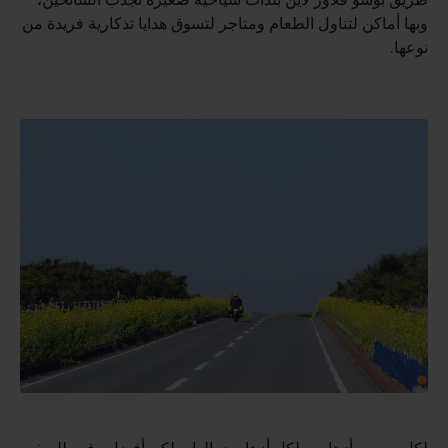
طريق بوسو فلاور لاين بلدات سياحية صغيرة تجذب السائحين،
وبها أماكن لتناول الطعام ومتاجر لتسوق هدايا تذكارية فريدة من
نوعها.