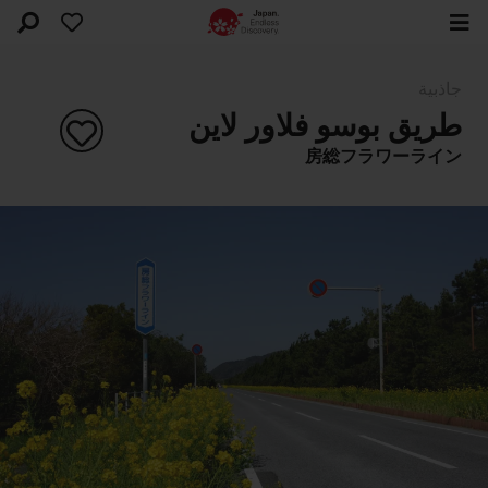
جاذبية
طريق بوسو فلاور لاين
房総フラワーライン