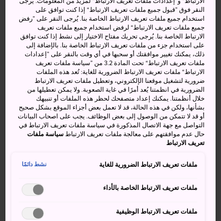
الارتباط“ و”إعدادات ملفات تعريف الارتباط“ لمزيد من المعلومات. يُرجى
يمتد الطريق بطول 46 كيلومترًا على طول الساحل الجنوبي
النقر فوق ”قبول جميع ملفات تعريف الارتباط“ إذا كنت توافق على
لشبه الجزيرة من شيكورا إلى تاتياما. وعلى كلا جانبيه، يمكنك أن
استخدام جميع ملفات تعريف الارتباط الخاصة بنا. يُرجى النقر على ”رفض
جميع ملفات تعريف الارتباط“ لرفض استخدام جميع ملفات تعريف
تحظى بمشاهدة إطلالات خلابة على مدار العام.
الارتباط الخاصة بنا. يُرجى تحريك مفتاح الاختيار إلى نشط إذا كنت توافق
على استخدام جزء من ملفات تعريف الارتباط الخاصة بنا. بالإضافة إلى
حقائق سريعة
ذلك، يمكنك تغيير موافقتك أو سحبها في أي وقت بالنقر على ”إعدادات
ملفات تعريف الارتباط“ تحت المادة 3.2 من ”سياسة ملفات تعريف
واحد من أفضل 100 طريق في اليابان
الارتباط“ ملفات تعريف الارتباط الضرورية للغاية: تُعد هذه الملفات
ضرورية لتشغيل موقعنا الإلكتروني، وتعطيل ملفات تعريف الارتباط
اكتمل إنشاء الطريق عام 1966، حيث يبدأ من منطقة مدينة
الضرورية في انظمتنا يُعد أمرًا في غاية الصعوبة. ولا يمكن تعطيلها من
خلال أنظمتنا. يمكنك إعداد متصفحك لحظر هذه الملفات أو تنبيهك
تاتياما في الركن الجنوبي الغربي من شبه جزيرة بوسو
بشأنها، ولكن في هذه الحالة، قد لا تعمل بعض أجزاء الموقع بشكل صحيح
أو قد لا تتمكن من الوصول إلى بعض الوظائف. يجب على اصحاب البيانات
التواصل مع جهة الاتصال المذكورة في سياسة ملفات تعريف الارتباط في
كيفية الوصول
حال عدم موافقتهم على معالجة ملفات تعريف الارتباط
سياسة ملفات
تعريف الارتباط
بالسيارة: اعبر خليج طوكيو عبر طريق أكوا لاين. وعند ملتقى
ملفات تعريف الارتباط الضرورية للغاية
طرق كيسارازو، اتجه إلى طريق تاتياما السريع المؤدي إلى مدينة
نشط دائمًا
تاتياما.اتجه إلى طريق المحافظة 257.
ملفات تعريف الارتباط الخاصة بالأداء
في محطة طوكيو، استقل قطار خط جيه آر سوبو إلى محطة
تشيبا. قم بالتغيير إلى خط جيه آر أوتشيبو وانزل في محطة
ملفات تعريف الارتباط الوظيفية
شيكورا أو محطة تاتياما.