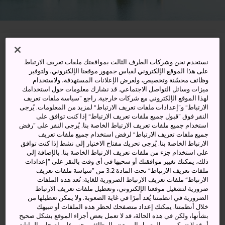
75-1 Funyu, Ichihara-shi, Chiba-ken
نستخدم نحن وشركات الطرف الثالث بموافقتك ملفات تعريف الارتباط
على هذا الموقع الإلكتروني لقياس جمهور موقعنا الإلكتروني، ولتوفير
عرض على خرائط غوغل (Google Maps)
وظائف محسّنة وتخصيص، ولعرض الإعلانات المستهدفة، ولاستخدام
ميزات وسائل التواصل الاجتماعي. قد نشارك معلومات حول استخدامك
الحصول على معلومات العبور
لهذا الموقع الإلكتروني مع شركات خارجية. راجع ”سياسة ملفات تعريف
الارتباط“ و”إعدادات ملفات تعريف الارتباط“ لمزيد من المعلومات. يُرجى
النقر فوق ”قبول جميع ملفات تعريف الارتباط“ إذا كنت توافق على
استخدام جميع ملفات تعريف الارتباط الخاصة بنا. يُرجى النقر على ”رفض
الكلمات المفتاحية
الخريطة
جميع ملفات تعريف الارتباط“ لرفض استخدام جميع ملفات تعريف
الارتباط الخاصة بنا. يُرجى تحريك مفتاح الاختيار إلى نشط إذا كنت توافق
على استخدام جزء من ملفات تعريف الارتباط الخاصة بنا. بالإضافة إلى
ذلك، يمكنك تغيير موافقتك أو سحبها في أي وقت بالنقر على ”إعدادات
photo: Tadashi Endo
ملفات تعريف الارتباط“ تحت المادة 3.2 من ”سياسة ملفات تعريف
courtesy: Ichihara Lakeside Museum
الارتباط“ ملفات تعريف الارتباط الضرورية للغاية: تُعد هذه الملفات
ضرورية لتشغيل موقعنا الإلكتروني، وتعطيل ملفات تعريف الارتباط
متحف للفن الحديث على ضفاف
الضرورية في انظمتنا يُعد أمرًا في غاية الصعوبة. ولا يمكن تعطيلها من
خلال أنظمتنا. يمكنك إعداد متصفحك لحظر هذه الملفات أو تنبيهك
بحيرة، وورش عمل ممتعة للأطفال
بشأنها، ولكن في هذه الحالة، قد لا تعمل بعض أجزاء الموقع بشكل صحيح