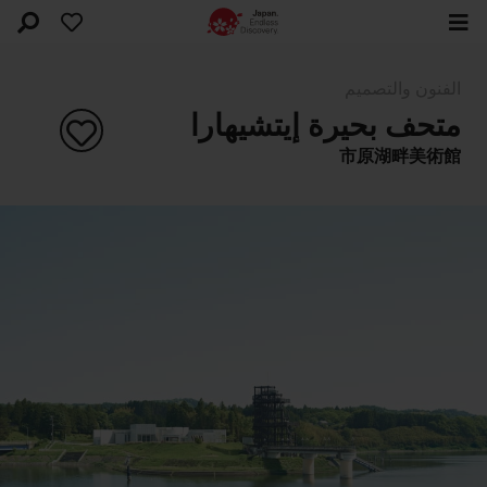
الفنون والتصميم
متحف بحيرة إيتشيهارا
市原湖畔美術館