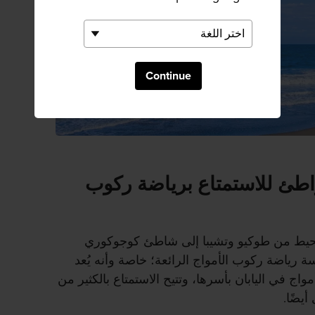
Continue
طئ للاستمتاع برياضة ركوب
يط من طوكيو وتشيبا إلى شاطئ كوجوكوري
رياضة ركوب الأمواج الرائعة؛ خاصة وأنه يُعد
اج في اليابان بأسرها، وتتيح الاستمتاع بالكثير من
أيضًا.