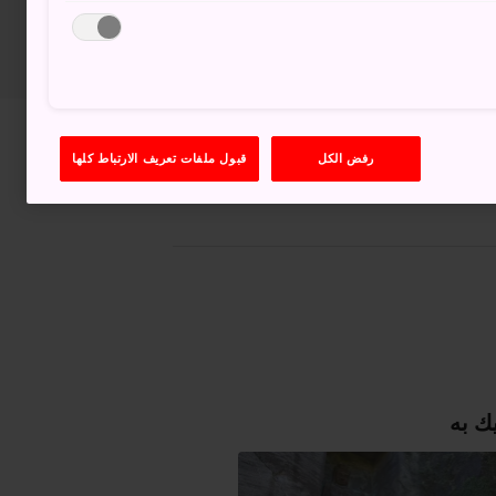
عرض على خرائط غوغل (Google Maps)
رفض الكل
قبول ملفات تعريف الارتباط كلها
الحصول على معلومات العبور
ك به