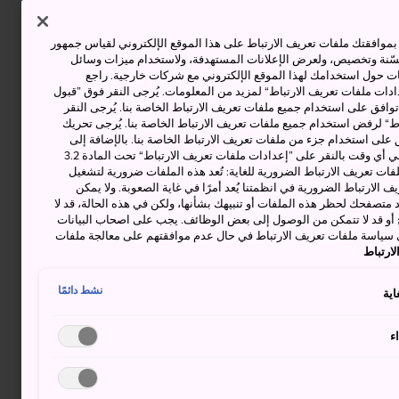
وافقتك ملفات تعريف الارتباط على هذا الموقع الإلكتروني لقياس جمهور
حسّنة وتخصيص، ولعرض الإعلانات المستهدفة، ولاستخدام ميزات وسائل
ت حول استخدامك لهذا الموقع الإلكتروني مع شركات خارجية. راجع
دات ملفات تعريف الارتباط“ لمزيد من المعلومات. يُرجى النقر فوق ”قبول
توافق على استخدام جميع ملفات تعريف الارتباط الخاصة بنا. يُرجى النقر
“ لرفض استخدام جميع ملفات تعريف الارتباط الخاصة بنا. يُرجى تحريك
 على استخدام جزء من ملفات تعريف الارتباط الخاصة بنا. بالإضافة إلى
ذلك، يمكنك تغيير موافقتك أو سحبها في أي وقت بالنقر على ”إعدادات ملفات تعريف الارتباط“ تحت المادة 3.2
ات تعريف الارتباط الضرورية للغاية: تُعد هذه الملفات ضرورية لتشغيل
 الارتباط الضرورية في انظمتنا يُعد أمرًا في غاية الصعوبة. ولا يمكن
د متصفحك لحظر هذه الملفات أو تنبيهك بشأنها، ولكن في هذه الحالة، قد لا
و قد لا تتمكن من الوصول إلى بعض الوظائف. يجب على اصحاب البيانات
 سياسة ملفات تعريف الارتباط في حال عدم موافقتهم على معالجة ملفات
ارتباط
نشط دائمًا
اية
ء