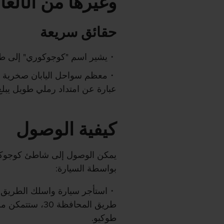
وغيرها من الألعا
حقائق سريعة
يشير اسم "كوجوكوري" إلى طول 
معظم سواحل اليابان صخرية وع
عبارة عن امتداد رملي طويل يبلغ طوله 66 كيلومترًا من ال
كيفية الوصول
يمكن الوصول إلى شاطئ كوجوكور
بواسطة السيارة:
استأجر سيارة واسلك الطريق 
طريق المحافظة 0
طوكيو.