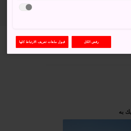
عرض على خرائط غوغل (Google Maps)
رفض الكل
قبول ملفات تعريف الارتباط كلها
الحصول على معلومات العبور
ك به