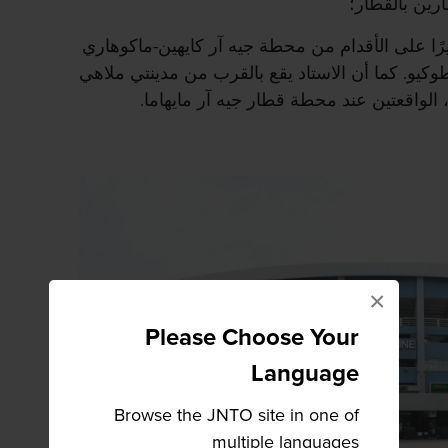
رين بالقطار؛
يقة تقريبًا سيرًا على الأقدام من محطة جيه آر كايهين-ماكوهاري
يو. كما أن الاستاد يقع بالقرب من مدينتي ملاهي
 الواقعتين عند محطة قطار جيه آر مايهاما.
×
Please Choose Your
Language
Browse the JNTO site in one of
multiple languages