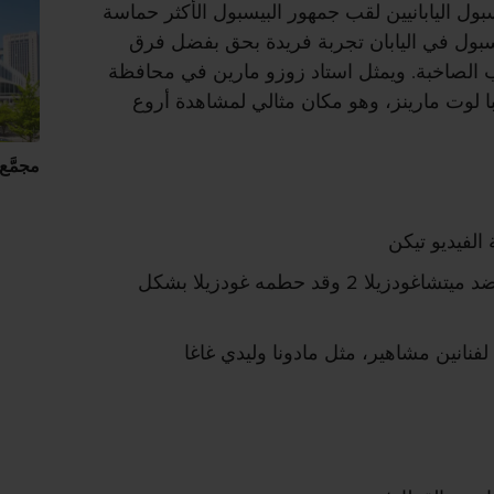
بول اليابانيين لقب جمهور البيسبول الأكثر حماسة
يسبول في اليابان تجربة فريدة بحق بفضل فرق
ب الصاخبة. ويمثل استاد زوزو مارين في محافظة
 لوت مارينز، وهو مكان مثالي لمشاهدة أروع
مجمَّ
الفيديو تيكن
ظهر الاستاد في فيلم غودزيلا ضد ميتشاغودزيلا 2 وقد حطمه غودزيلا بشكل
فنانين مشاهير، مثل مادونا وليدي غاغا