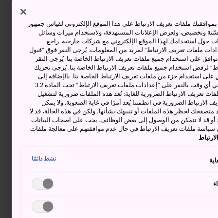
وافقتك ملفات تعريف الارتباط على هذا الموقع الإلكتروني لقياس جمهور
حسّنة وتخصيص، ولعرض الإعلانات المستهدفة، ولاستخدام ميزات وسائل
ت حول استخدامك لهذا الموقع الإلكتروني مع شركات خارجية. راجع
دات ملفات تعريف الارتباط“ لمزيد من المعلومات. يُرجى النقر فوق ”قبول
توافق على استخدام جميع ملفات تعريف الارتباط الخاصة بنا. يُرجى النقر
“ لرفض استخدام جميع ملفات تعريف الارتباط الخاصة بنا. يُرجى تحريك
 على استخدام جزء من ملفات تعريف الارتباط الخاصة بنا. بالإضافة إلى
ذلك، يمكنك تغيير موافقتك أو سحبها في أي وقت بالنقر على ”إعدادات ملفات تعريف الارتباط“ تحت المادة 3.2
ات تعريف الارتباط الضرورية للغاية: تُعد هذه الملفات ضرورية لتشغيل
 الارتباط الضرورية في انظمتنا يُعد أمرًا في غاية الصعوبة. ولا يمكن
د متصفحك لحظر هذه الملفات أو تنبيهك بشأنها، ولكن في هذه الحالة، قد لا
و قد لا تتمكن من الوصول إلى بعض الوظائف. يجب على اصحاب البيانات
 سياسة ملفات تعريف الارتباط في حال عدم موافقتهم على معالجة ملفات
ارتباط
نشط دائمًا
اية
ء