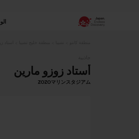
الو
منطقة كانتو
تشيبا
منطقة خليج تشيبا
أستاد زو
جاذبية
أستاد زوزو مارين
ZOZOマリンスタジアム