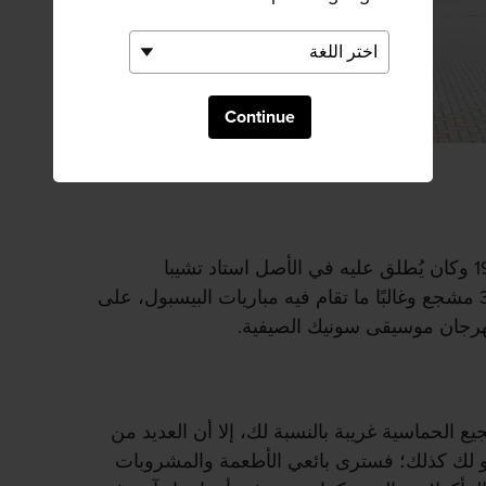
Continue
افتُتِح استاد زوزو مارين عام 1990 وكان يُطلق عليه في الأصل استاد تشيبا
مارين، ويستوعب الاستاد 30000 مشجع وغالبًا ما تقام فيه مباريات البيسبول، على
لمهرجان موسيقى سونيك الصيفية.
يع الحماسية غريبة بالنسبة لك، إلا أن العديد من
و لك كذلك؛ فسترى بائعي الأطعمة والمشروبات