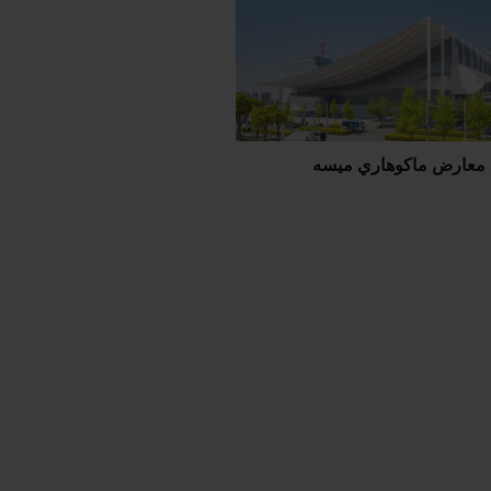
ع معارض ماكوهاري ميسه