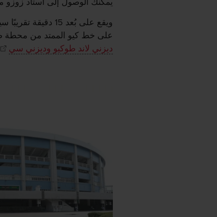
يمكنك الوصول إلى استاد زوزو ما
ويقع على بُعد 15 دق
على خط كيو الممتد من محطة طوك
ديزني لاند طوكيو وديزني سي
،