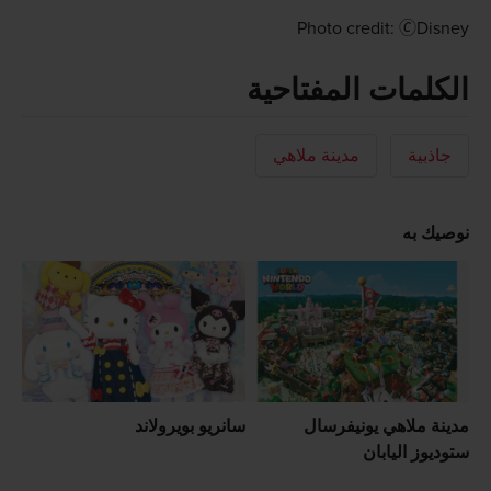
Photo credit: 🄫Disney
الكلمات المفتاحية
جاذبية
مدينة ملاهي
نوصيك به
مدينة ملاهي يونيفرسال
سانريو بويرولاند
ستوديوز اليابان