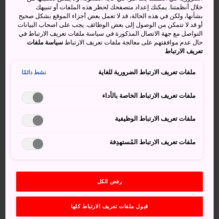
خلال أنظمتنا. يمكنك إعداد متصفحك لحظر هذه الملفات أو تنبيهك
كيفية الوصول
بشأنها، ولكن في هذه الحالة، قد لا تعمل بعض أجزاء الموقع بشكل صحيح
أو قد لا تتمكن من الوصول إلى بعض الوظائف. يجب على اصحاب البيانات
التواصل مع جهة الاتصال المذكورة في سياسة ملفات تعريف الارتباط في
يطل منتجعا ديزني الترفيهيان على الخليج الممتد من العاصمة
حال عدم موافقتهم على معالجة ملفات تعريف الارتباط
سياسة ملفات
طوكيو، ويسهل الوصول إليهما من
محطة طوكيو
وغيرها من
تعريف الارتباط
المحطات الرئيسية.
ملفات تعريف الارتباط الضرورية للغاية
نشط دائمًا
وتقع مدينة طوكيو ديزني لاند، ومدينة ديزني سي، ومركز
إكسبياري للتسوق على بُعد دقائق معدودة سيرًا على الأقدام من
ملفات تعريف الارتباط الخاصة بالأداء
محطة مايهاما على خط كيو، الذي يبدأ عند
محطة طوكيو
. كما
يمكن الوصول إلى المنتجعين بالحافلة أيضًا.
ملفات تعريف الارتباط الوظيفية
حقائق سريعة
ملفات تعريف الارتباط المُستهدِفة
كانت مدينة طوكيو ديزني لاند الترفيهية أولى متنزهات ديزني
الترفيهية التي افتُتِحَت خارج الولايات المتحدة
رفض الكل
تجربة لن تنساها في ديزني لاند طوكيو
قبول ملفات تعريف الارتباط كلها
على الرغم من أن المنتجع يُطلق عليه منتجع ديزني "طوكيو"، تقع