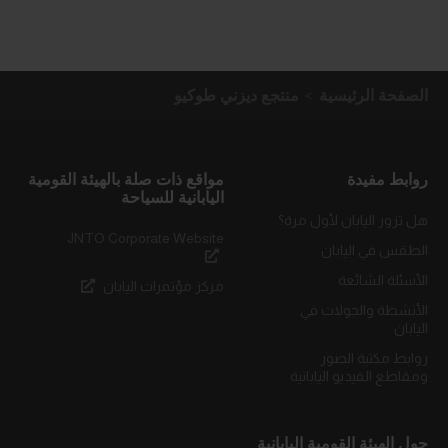
الصفحة الرئيسية
منتجع ديزني طوكيو
روابط مفيدة
مواقع ذات صلة بالهيئة القومية
اليابانية للسياحة
هل تزور اليابان لأول مرة؟
JNTO Corporate Website
الطقس في اليابان
الأسئلة الشائعة
مركز مؤتمرات اليابان
الأنشطة والجولات في
اليابان
روابط مكتبة الصور
ومقاطع الفيديو اليابانية
حول الهيئة القومية اليابانية