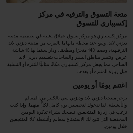
متعة التسوق والترفيه في مركز
إكسبياري للتسوق
مركز إكسبياري هو مركز تسوق عملاق يشبه في تصميمه مدينة
ديزني لاند، ويقع عند محطة مايهاما بالقرب من مدينة ديزني لاند
الترفيهية، ويضم 140 متجرًا ومطعمًا، ودار سينما بها 16 شاشة
عرض. وتتميز مناطق السير والساحات بتصميم ديزني لاند
الساحر، مما يجعل مركز إكسبياري مكانًا مثاليًّا للتنزه أو التسلية
قبل زيارة المتنزه أو بعدها.
اغتنم يومًا أو يومين
يزخر منتجعا ديزني لاند وديزني سي بالكثير من المعالم
والأنشطة، لذا ندعوك لتخصيص يوم كامل لكلٍّ منهما. وإذا كنت
ترغب في زيارة المنتجعين، ننصحك بشراء تذكرة اليومين
المخفضة التي تتيح لك الاستمتاع بمعالم وأنشطة كلا المنتجعين
خلال يومين.