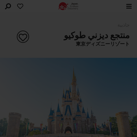
جاذبية
منتجع ديزني طوكيو
東京ディズニーリゾート