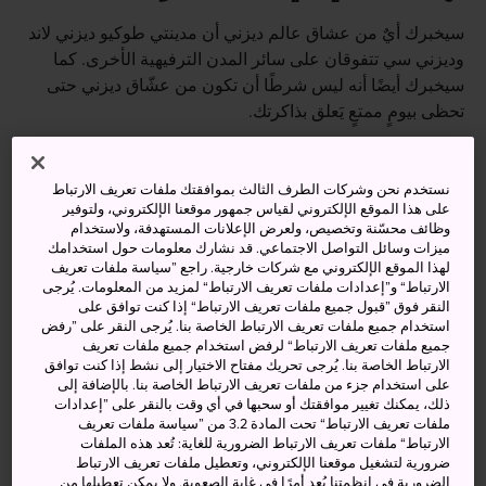
سيخبرك أيٌ من عشاق عالم ديزني أن مدينتي طوكيو ديزني لاند
وديزني سي تتفوقان على سائر المدن الترفيهية الأخرى. كما
سيخبرك أيضًا أنه ليس شرطًا أن تكون من عشّاق ديزني حتى
تحظى بيومٍ ممتعٍ يَعلق بذاكرتك.
يضم المنتجعان معالم سياحية وأجواءً وأنشطة مثيرة تتفرد بها
مدن ملاهي ديزني في اليابان، فلا تفوِّت زيارتها عندما تكون في
نستخدم نحن وشركات الطرف الثالث بموافقتك ملفات تعريف الارتباط
العاصمة طوكيو.
على هذا الموقع الإلكتروني لقياس جمهور موقعنا الإلكتروني، ولتوفير
وظائف محسّنة وتخصيص، ولعرض الإعلانات المستهدفة، ولاستخدام
ميزات وسائل التواصل الاجتماعي. قد نشارك معلومات حول استخدامك
لهذا الموقع الإلكتروني مع شركات خارجية. راجع ”سياسة ملفات تعريف
الارتباط“ و”إعدادات ملفات تعريف الارتباط“ لمزيد من المعلومات. يُرجى
أنشطة ومعالم رائعة
النقر فوق ”قبول جميع ملفات تعريف الارتباط“ إذا كنت توافق على
استخدام جميع ملفات تعريف الارتباط الخاصة بنا. يُرجى النقر على ”رفض
جميع ملفات تعريف الارتباط“ لرفض استخدام جميع ملفات تعريف
الجولات والمعالم السياحية التي تتفرد بها اليابان
الارتباط الخاصة بنا. يُرجى تحريك مفتاح الاختيار إلى نشط إذا كنت توافق
على استخدام جزء من ملفات تعريف الارتباط الخاصة بنا. بالإضافة إلى
فرصة للقاء جميع شخصيات ديزني المفضلة لديك
ذلك، يمكنك تغيير موافقتك أو سحبها في أي وقت بالنقر على ”إعدادات
ملفات تعريف الارتباط“ تحت المادة 3.2 من ”سياسة ملفات تعريف
الارتباط“ ملفات تعريف الارتباط الضرورية للغاية: تُعد هذه الملفات
ضرورية لتشغيل موقعنا الإلكتروني، وتعطيل ملفات تعريف الارتباط
الضرورية في انظمتنا يُعد أمرًا في غاية الصعوبة. ولا يمكن تعطيلها من