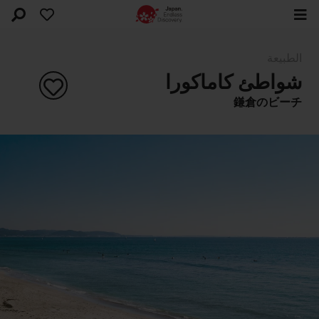
الطبيعة
شواطئ كاماكورا
鎌倉のビーチ