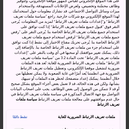
على هذا الموقع الإلكتروني لقياس جمهور موقعنا الإلكتروني، ولتوفير
تُعد منطقة
كاماكورا
أحد الشواطئ المعتادة في الصيف لدى
وظائف محسّنة وتخصيص، ولعرض الإعلانات المستهدفة، ولاستخدام
سكان المناطق الحضرية في طوكيو، وهي تبعُد مسافة ساعة
ميزات وسائل التواصل الاجتماعي. قد نشارك معلومات حول استخدامك
بالقطار جنوب الساحل. وعلى الرغم من قصر موسم السباحة
لهذا الموقع الإلكتروني مع شركات خارجية. راجع ”سياسة ملفات تعريف
الارتباط“ و”إعدادات ملفات تعريف الارتباط“ لمزيد من المعلومات. يُرجى
في شواطئ كاماكورا الرملية الثلاثة -إذ يمتد لشهرين فقط في
النقر فوق ”قبول جميع ملفات تعريف الارتباط“ إذا كنت توافق على
فصل الصيف- تتمتع المنطقة بسحرها الخاص في المواسم
استخدام جميع ملفات تعريف الارتباط الخاصة بنا. يُرجى النقر على ”رفض
الأخرى.
جميع ملفات تعريف الارتباط“ لرفض استخدام جميع ملفات تعريف
الارتباط الخاصة بنا. يُرجى تحريك مفتاح الاختيار إلى نشط إذا كنت توافق
كما توجد فرص أخرى للاستمتاع بأكثر من مجرد السباحة
على استخدام جزء من ملفات تعريف الارتباط الخاصة بنا. بالإضافة إلى
ذلك، يمكنك تغيير موافقتك أو سحبها في أي وقت بالنقر على ”إعدادات
والاستلقاء تحت أشعة الشمس؛ إذ يُمكنك أيضًا الاستمتاع بركوب
ملفات تعريف الارتباط“ تحت المادة 3.2 من ”سياسة ملفات تعريف
الأمواج والتجديف على ألواح التجديف وقوفًا، والتزلج على الماء،
الارتباط“ ملفات تعريف الارتباط الضرورية للغاية: تُعد هذه الملفات
وركوب الزلاجة المائية الطائرة (فلاي بوردنغ)، والتجديف بقوارب
ضرورية لتشغيل موقعنا الإلكتروني، وتعطيل ملفات تعريف الارتباط
الضرورية في انظمتنا يُعد أمرًا في غاية الصعوبة. ولا يمكن تعطيلها من
الكاياك.
خلال أنظمتنا. يمكنك إعداد متصفحك لحظر هذه الملفات أو تنبيهك
بشأنها، ولكن في هذه الحالة، قد لا تعمل بعض أجزاء الموقع بشكل صحيح
حقائق سريعة
أو قد لا تتمكن من الوصول إلى بعض الوظائف. يجب على اصحاب البيانات
التواصل مع جهة الاتصال المذكورة في سياسة ملفات تعريف الارتباط في
حال عدم موافقتهم على معالجة ملفات تعريف الارتباط
سياسة ملفات
تعريف الارتباط
يمكنك رؤية جبل فوجي في أثناء التنزه على الرمال
يمتد الموسم الرسمي لارتياد الشاطئ من 1 يوليو/تموز إلى 31
ملفات تعريف الارتباط الضرورية للغاية
نشط دائمًا
أغسطس/آب