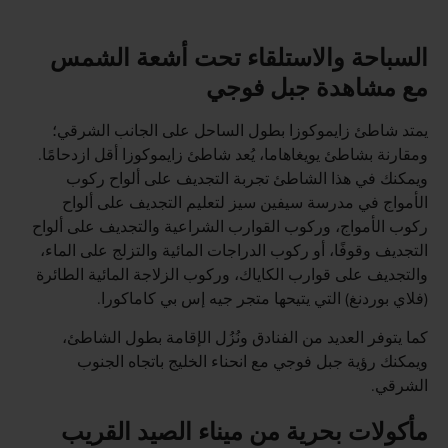
السباحة والاستلقاء تحت أشعة الشمس
مع مشاهدة جبل فوجي
يمتد شاطئ زايموكوزا بطول الساحل على الجانب الشرقي؛
ومقارنة بشاطئ يويغاهاما، يُعد شاطئ زايموكوزا أقل ازدحامًا.
ويمكنك في هذا الشاطئ تجربة التجديف على ألواح ركوب
الأمواج في مدرسة سيفين سيز لتعليم التجديف على ألواح
ركوب الأمواج، وركوب القوارب الشراعية والتجديف على ألواح
التجديف وقوفًا، أو ركوب الدراجات المائية والتزلج على الماء،
والتجديف على قوارب الكاياك، وركوب الزلاجة المائية الطائرة
(فلاي بوردنغ) التي يتيحها متجر جيه إس بي كاماكورا.
كما يتوفر العديد من الفنادق ونُزُل الإقامة بطول الشاطئ،
ويمكنك رؤية جبل فوجي مع انحناء الخليج باتجاه الجنوب
الشرقي.
مأكولات بحرية من ميناء الصيد القريب