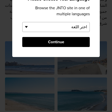
الشاطئ أبوابها، بينما تلبي أكواخ الشاطئ ومحلات تأجير المعدات
Browse the JNTO site in one of
جميع الأذواق. كما تتوفر المشروبات الباردة ومجموعة متنوعة
multiple languages
من المأكولات التي تشمل المأكولات اليابانية ومأكولات جنوب
شرق آسيا والمأكولات الغربية.
Continue