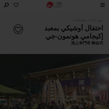
مهرجانات وفعاليات
احتفال أوشيكي بمعبد
إكيجامي هونمون-جي
池上本門寺 御会式