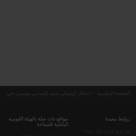
الصفحة الرئيسية
احتفال أوشيكي بمعبد إكيجامي هونمون-جي
روابط مفيدة
مواقع ذات صلة بالهيئة القومية
اليابانية للسياحة
هل تزور اليابان لأول مرة؟