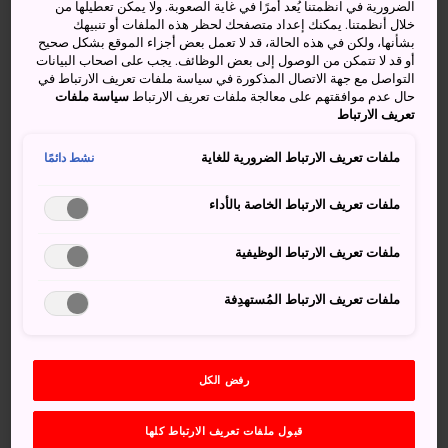
الضرورية في انظمتنا يُعد أمرًا في غاية الصعوبة. ولا يمكن تعطيلها من
13 أكتوبر/تشرين الأول، وهو مهرجان سنوي لإحياء ذكرى وفاة
خلال أنظمتنا. يمكنك إعداد متصفحك لحظر هذه الملفات أو تنبيهك
نيتشرين، أحد أكثر الشخصيات البوذية شهرة في اليابان.
بشأنها، ولكن في هذه الحالة، قد لا تعمل بعض أجزاء الموقع بشكل صحيح
أو قد لا تتمكن من الوصول إلى بعض الوظائف. يجب على اصحاب البيانات
التواصل مع جهة الاتصال المذكورة في سياسة ملفات تعريف الارتباط في
حقائق سريعة
حال عدم موافقتهم على معالجة ملفات تعريف الارتباط
سياسة ملفات
تعريف الارتباط
300,000 زائر يشقون طريقهم إلى إكيغامي هونمونجي من
أجل مشاهدة هذا الحدث
ملفات تعريف الارتباط الضرورية للغاية
نشط دائمًا
يحمل حوالي 3,000 مشارك الفوانيس في موكب من المحطة
ملفات تعريف الارتباط الخاصة بالأداء
إلى المعبد
ملفات تعريف الارتباط الوظيفية
كيفية الوصول
ملفات تعريف الارتباط المُستهدِفة
أقرب محطة هي محطة إكيغامي على خط طوكيو-إكيغامي.
ويبعُد معبد إكيغامي هونمونجي عن تلك المحطة مسافة 10 دقائق
سيرًا على الأقدام.
رفض الكل
واحدة من أكثر الشخصيات البوذية
قبول ملفات تعريف الارتباط كلها
الموقرة