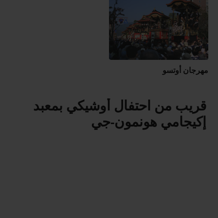
مهرجان أوتسو
قريب من احتفال أوشيكي بمعبد
إكيجامي هونمون-جي