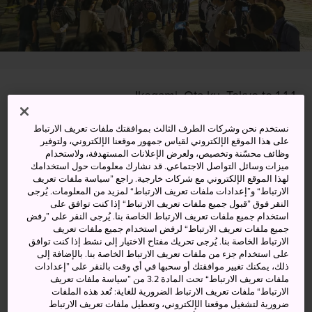
1-1-1 Ikegami, Ota-ku, Tokyo-to
عرض على خرائط غوغل (Google Maps)
نستخدم نحن وشركات الطرف الثالث بموافقتك ملفات تعريف الارتباط
على هذا الموقع الإلكتروني لقياس جمهور موقعنا الإلكتروني، ولتوفير
الحصول على معلومات العبور
وظائف محسّنة وتخصيص، ولعرض الإعلانات المستهدفة، ولاستخدام
ميزات وسائل التواصل الاجتماعي. قد نشارك معلومات حول استخدامك
لهذا الموقع الإلكتروني مع شركات خارجية. راجع ”سياسة ملفات تعريف
الارتباط“ و”إعدادات ملفات تعريف الارتباط“ لمزيد من المعلومات. يُرجى
النقر فوق ”قبول جميع ملفات تعريف الارتباط“ إذا كنت توافق على
الكلمات المفتاحية
الخريطة
استخدام جميع ملفات تعريف الارتباط الخاصة بنا. يُرجى النقر على ”رفض
جميع ملفات تعريف الارتباط“ لرفض استخدام جميع ملفات تعريف
الارتباط الخاصة بنا. يُرجى تحريك مفتاح الاختيار إلى نشط إذا كنت توافق
مهرجان تذكاري يجذب 300 ألف
على استخدام جزء من ملفات تعريف الارتباط الخاصة بنا. بالإضافة إلى
ذلك، يمكنك تغيير موافقتك أو سحبها في أي وقت بالنقر على ”إعدادات
ضيف كل عام
ملفات تعريف الارتباط“ تحت المادة 3.2 من ”سياسة ملفات تعريف
الارتباط“ ملفات تعريف الارتباط الضرورية للغاية: تُعد هذه الملفات
ضرورية لتشغيل موقعنا الإلكتروني، وتعطيل ملفات تعريف الارتباط
يُقام مهرجان إكيغامي هونمونجي أوشيكي في الفترة من 11 إلى