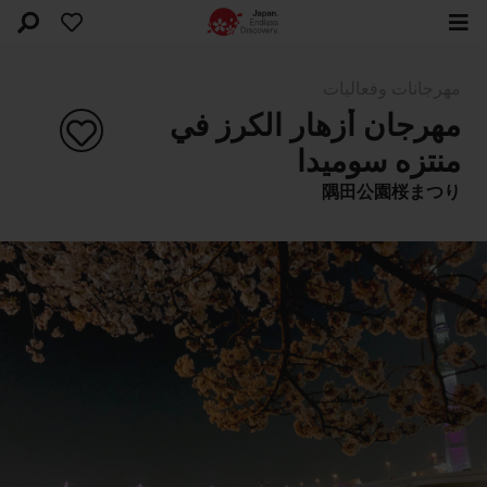
مهرجانات وفعاليات
مهرجان أزهار الكرز في
منتزه سوميدا
隅田公園桜まつり