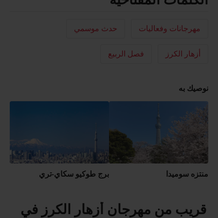
مهرجانات وفعاليات
حدث موسمي
أزهار الكرز
فصل الربيع
نوصيك به
منتزه سوميدا
برج طوكيو سكاي-تري
قريب من مهرجان أزهار الكرز في