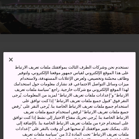
Taito-ku, Tokyo-to
عرض على خرائط غوغل (Google Maps)
نستخدم نحن وشركات الطرف الثالث بموافقتك ملفات تعريف الارتباط
على هذا الموقع الإلكتروني لقياس جمهور موقعنا الإلكتروني، ولتوفير
وظائف محسّنة وتخصيص، ولعرض الإعلانات المستهدفة، ولاستخدام
الحصول على معلومات العبور
ميزات وسائل التواصل الاجتماعي. قد نشارك معلومات حول استخدامك
لهذا الموقع الإلكتروني مع شركات خارجية. راجع ”سياسة ملفات تعريف
الارتباط“ و”إعدادات ملفات تعريف الارتباط“ لمزيد من المعلومات. يُرجى
النقر فوق ”قبول جميع ملفات تعريف الارتباط“ إذا كنت توافق على
الكلمات المفتاحية
الخريطة
استخدام جميع ملفات تعريف الارتباط الخاصة بنا. يُرجى النقر على ”رفض
جميع ملفات تعريف الارتباط“ لرفض استخدام جميع ملفات تعريف
الارتباط الخاصة بنا. يُرجى تحريك مفتاح الاختيار إلى نشط إذا كنت توافق
(c)The Asakusa Tourism Federation 365ASAKUSA
على استخدام جزء من ملفات تعريف الارتباط الخاصة بنا. بالإضافة إلى
ذلك، يمكنك تغيير موافقتك أو سحبها في أي وقت بالنقر على ”إعدادات
ملفات تعريف الارتباط“ تحت المادة 3.2 من ”سياسة ملفات تعريف