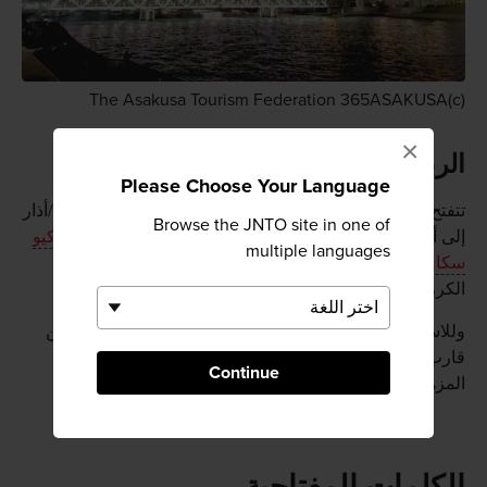
(c)The Asakusa Tourism Federation 365ASAKUSA
×
الربيع في أساكوسا
Please Choose Your Language
تتفتح حوالي 510 شجرة كرز في الحديقة من منتصف مارس/أذار
Browse the JNTO site in one of
إلى أوائل أبريل/نيسان. وتخلق الأزهار خلفية مذهلة
لبرج طوكيو
multiple languages
سكاي-تري
القريب. وعندما يحل الظلام، يضاء نفق أزهار
الكرز. شارك السكان المحليين في منافسة تجربة هانامي.
وللاستمتاع بتجربة خاصة إضافية، احجز رحلة بحرية على متن
قارب النزهات ياكاتابون للاستمتاع بمناظر مذهلة للأشجار
Continue
المزهرة من الماء.
الكلمات المفتاحية