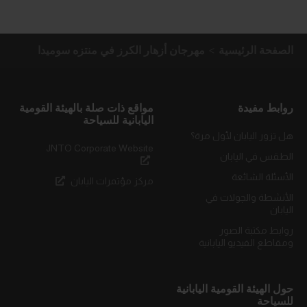
الصفحة الرئيسية
مهرجان أزهار الكرز في منتزه سوميدا
روابط مفيدة
مواقع ذات صلة بالهيئة القومية
اليابانية للسياحة
هل تزور اليابان لأول مرة؟
JNTO Corporate Website
الطقس في اليابان
الأسئلة الشائعة
مركز مؤتمرات اليابان
الأنشطة والجولات في
اليابان
روابط مكتبة الصور
ومقاطع الفيديو اليابانية
حول الهيئة القومية اليابانية
للسياحة