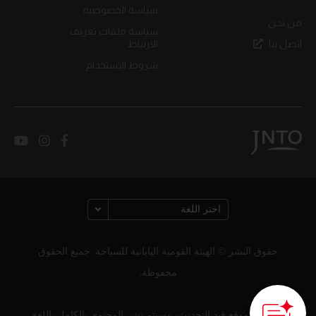
سياسة الخصوصية
من نحن
سياسة ملفات تعريف
اتصل بنا
الارتباط
شروط الاستخدام
حقوق النشر © الهيئة القومية اليابانية للسياحة. جميع الحقوق
محفوظة.
لا يزال الموقع قيد التحديث، وسيتم نشر المحتوى بالكامل باللغة