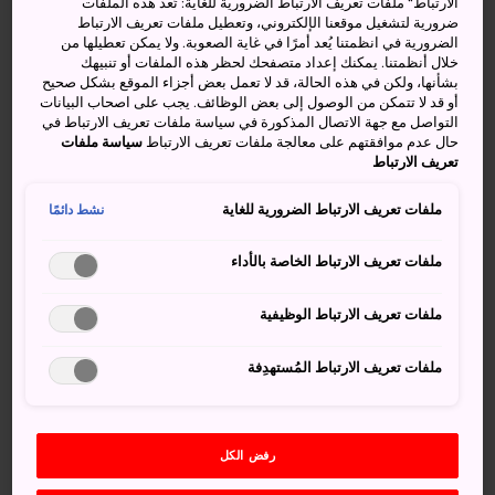
أزهار وردية في متنزه على ضفاف
الارتباط“ ملفات تعريف الارتباط الضرورية للغاية: تُعد هذه الملفات
ضرورية لتشغيل موقعنا الإلكتروني، وتعطيل ملفات تعريف الارتباط
النهر
الضرورية في انظمتنا يُعد أمرًا في غاية الصعوبة. ولا يمكن تعطيلها من
خلال أنظمتنا. يمكنك إعداد متصفحك لحظر هذه الملفات أو تنبيهك
بشأنها، ولكن في هذه الحالة، قد لا تعمل بعض أجزاء الموقع بشكل صحيح
جلس الكثيرون على مر القرون تحت أشجار الكرز المزهرة في
أو قد لا تتمكن من الوصول إلى بعض الوظائف. يجب على اصحاب البيانات
حديقة سوميدا للاحتفال بوصول الربيع. فإذا تزامنت زيارتك مع
التواصل مع جهة الاتصال المذكورة في سياسة ملفات تعريف الارتباط في
حال عدم موافقتهم على معالجة ملفات تعريف الارتباط
سياسة ملفات
هذا الموسم، فافعل الأمر نفسه واستمتع بمناظر
برج طوكيو
تعريف الارتباط
سكاي-تري
في نفس الوقت.
ملفات تعريف الارتباط الضرورية للغاية
نشط دائمًا
ملفات تعريف الارتباط الخاصة بالأداء
أنشطة ومعالم رائعة
ملفات تعريف الارتباط الوظيفية
صورة برج طوكيو سكاي-تري مع أزهار الكرز في
الجزء الأمامي من الصورة
ملفات تعريف الارتباط المُستهدِفة
الاستمتاع بمشاهدة الهانامي (مشاهدة تفتح أزهار
الكرز) تحت أشجار الكرز
رفض الكل
منظر أزهار الكرز من زورق النزهات ياكاتابون