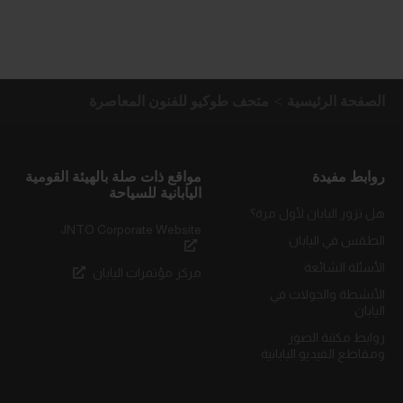
الصفحة الرئيسية
متحف طوكيو للفنون المعاصرة
روابط مفيدة
مواقع ذات صلة بالهيئة القومية
اليابانية للسياحة
هل تزور اليابان لأول مرة؟
JNTO Corporate Website
الطقس في اليابان
الأسئلة الشائعة
مركز مؤتمرات اليابان
الأنشطة والجولات في
اليابان
روابط مكتبة الصور
ومقاطع الفيديو اليابانية