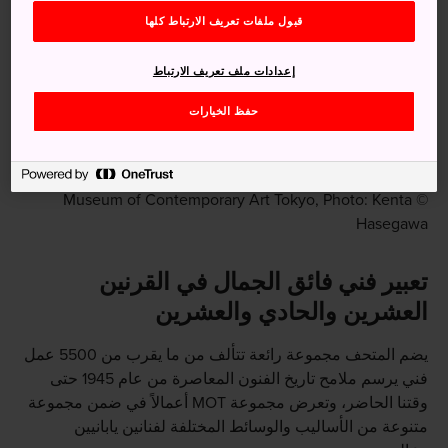
قبول ملفات تعريف الارتباط كلها
إعدادات ملف تعريف الارتباط
حفظ الخيارات
© Museum of Contemporary Art Tokyo, Photo: Kenta
Hasegawa
تعبير فني فائق الجمال في القرنين
العشرين والحادي والعشرين
يضم المتحف مجموعة رائعة تتألف من ما يقرب من 5500 عمل
فني يرسم ملامح تاريخ الفنون المعاصرة من عام 1945 حتى
وقتنا الحاضر، وتعرض مجموعة MOT أعمالاً في ضمن مجموعة
متنوعة من الأساليب والوسائط المختلفة لفنانين يابانيين