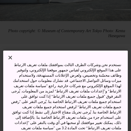
Photo copyright: © Museum of Contemporary Art Tokyo Photo: Kenta
Hasegawa
4-1-1 Miyoshi, Koto-ku, Tokyo-to
نستخدم نحن وشركات الطرف الثالث بموافقتك ملفات تعريف الارتباط
عرض على خرائط غوغل (Google Maps)
على هذا الموقع الإلكتروني لقياس جمهور موقعنا الإلكتروني، ولتوفير
وظائف محسّنة وتخصيص، ولعرض الإعلانات المستهدفة، ولاستخدام
الحصول على معلومات العبور
ميزات وسائل التواصل الاجتماعي. قد نشارك معلومات حول استخدامك
لهذا الموقع الإلكتروني مع شركات خارجية. راجع ”سياسة ملفات تعريف
الارتباط“ و”إعدادات ملفات تعريف الارتباط“ لمزيد من المعلومات. يُرجى
النقر فوق ”قبول جميع ملفات تعريف الارتباط“ إذا كنت توافق على
الكلمات المفتاحية
الخريطة
استخدام جميع ملفات تعريف الارتباط الخاصة بنا. يُرجى النقر على ”رفض
جميع ملفات تعريف الارتباط“ لرفض استخدام جميع ملفات تعريف
الارتباط الخاصة بنا. يُرجى تحريك مفتاح الاختيار إلى نشط إذا كنت توافق
على استخدام جزء من ملفات تعريف الارتباط الخاصة بنا. بالإضافة إلى
أكبر متحف للفنون المعاصرة في
ذلك، يمكنك تغيير موافقتك أو سحبها في أي وقت بالنقر على ”إعدادات
ملفات تعريف الارتباط“ تحت المادة 3.2 من ”سياسة ملفات تعريف