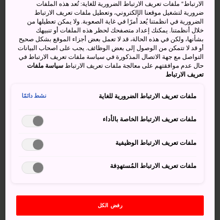
اليابان
الارتباط“ ملفات تعريف الارتباط الضرورية للغاية: تُعد هذه الملفات
ضرورية لتشغيل موقعنا الإلكتروني، وتعطيل ملفات تعريف الارتباط
الضرورية في انظمتنا يُعد أمرًا في غاية الصعوبة. ولا يمكن تعطيلها من
يقع متحف طوكيو للفنون المعاصرة داخل متنزه كيبا، وتضم
خلال أنظمتنا. يمكنك إعداد متصفحك لحظر هذه الملفات أو تنبيهك
طوابقه الخمسة المميزة مجموعة كبيرة ومتنوعة من الأعمال
بشأنها، ولكن في هذه الحالة، قد لا تعمل بعض أجزاء الموقع بشكل صحيح
الفنية الرائعة لا سيما للفترة ما بعد عام 1945 لفنانين من اليابان
أو قد لا تتمكن من الوصول إلى بعض الوظائف. يجب على اصحاب البيانات
التواصل مع جهة الاتصال المذكورة في سياسة ملفات تعريف الارتباط في
وسائر أنحاء العالم.
حال عدم موافقتهم على معالجة ملفات تعريف الارتباط
سياسة ملفات
تعريف الارتباط
كيفية الوصول
ملفات تعريف الارتباط الضرورية للغاية
نشط دائمًا
يمكنك الوصول إلى المتحف بالقطار والحافلة وسيارات الأجرة.
ملفات تعريف الارتباط الخاصة بالأداء
قع المتحف داخل متنزه كيبا، على بُعد من 5 إلى 15 دقيقة فقط
سيرًا على الأقدام من محطة كيبا الواقعة على خط مترو توزاي،
ملفات تعريف الارتباط الوظيفية
أو من محطة كيوسومي-شيراكاوا الواقعة على خطوط مترو
أنفاق هانزومون وأويدو.
ملفات تعريف الارتباط المُستهدِفة
رفض الكل