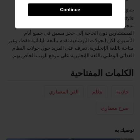
Continue
<style type="text/css"><!--td {border: 1px solid #ccc;}br
{mso-data-placement:same-cell;}--> </style> يمكن
لمجموعات صغيرة من السائحين زيارة مبنى مجلس
المستشارين دون الحاجة إلى حجز مسبق في جميع أيام
الأسبوع، لكن الجولات الإرشادية تقدم باللغة اليابانية فقط، وغير
متاحة باللغة الإنجليزية. تعرف على المزيد حول جولات النظام
الغذائي الوطني باللغة الإنجليزية على موقع الويب الخاص بهم.
الكلمات المفتاحية
جاذبية
مَعْلَم
الفن المعماري
صرح معماري
نوصيك به