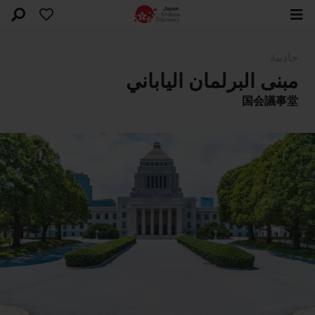
جاذبية
مبنى البرلمان الياباني
国会議事堂