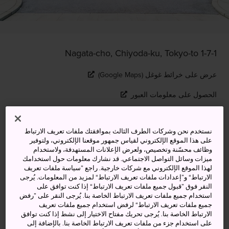
1-7-1 Nagata-cho, Chiyoda-ku, Tokyo-to
عرض على خرائط غوغل (Google Maps)
الحصول على معلومات العبور
نستخدم نحن وشركات الطرف الثالث بموافقتك ملفات تعريف الارتباط
الكلمات المفتاحية
الخريطة
على هذا الموقع الإلكتروني لقياس جمهور موقعنا الإلكتروني، ولتوفير
وظائف محسّنة وتخصيص، ولعرض الإعلانات المستهدفة، ولاستخدام
ميزات وسائل التواصل الاجتماعي. قد نشارك معلومات حول استخدامك
مكان تُرسم فيه سياسة اليابان
لهذا الموقع الإلكتروني مع شركات خارجية. راجع ”سياسة ملفات تعريف
الارتباط“ و”إعدادات ملفات تعريف الارتباط“ لمزيد من المعلومات. يُرجى
وينضج فيه ساستها
النقر فوق ”قبول جميع ملفات تعريف الارتباط“ إذا كنت توافق على
استخدام جميع ملفات تعريف الارتباط الخاصة بنا. يُرجى النقر على ”رفض
جميع ملفات تعريف الارتباط“ لرفض استخدام جميع ملفات تعريف
البرلمان الياباني هو المكان الذي تنبع منه سياسات اليابان
الارتباط الخاصة بنا. يُرجى تحريك مفتاح الاختيار إلى نشط إذا كنت توافق
وتوجهاتها، ولا يقل مبناه في أهميته وتأثيره عنه شيئًا. وقد شُيد
على استخدام جزء من ملفات تعريف الارتباط الخاصة بنا. بالإضافة إلى