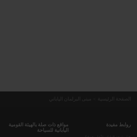
الصفحة الرئيسية
مبنى البرلمان الياباني
روابط مفيدة
مواقع ذات صلة بالهيئة القومية
اليابانية للسياحة
هل تزور اليابان لأول مرة؟