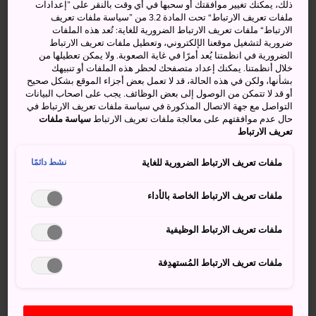
ذلك، يمكنك تغيير موافقتك أو سحبها في أي وقت بالنقر على ”إعدادات
مبنى البرلمان الياباني في وسط العاصمة طوكيو على نمط
ملفات تعريف الارتباط“ تحت المادة 3.2 من ”سياسة ملفات تعريف
معماري مذهل، ويتألف من مجلس للنواب ومجلس
الارتباط“ ملفات تعريف الارتباط الضرورية للغاية: تُعد هذه الملفات
للمستشارين.
ضرورية لتشغيل موقعنا الإلكتروني، وتعطيل ملفات تعريف الارتباط
الضرورية في انظمتنا يُعد أمرًا في غاية الصعوبة. ولا يمكن تعطيلها من
خلال أنظمتنا. يمكنك إعداد متصفحك لحظر هذه الملفات أو تنبيهك
حقائق سريعة
بشأنها، ولكن في هذه الحالة، قد لا تعمل بعض أجزاء الموقع بشكل صحيح
أو قد لا تتمكن من الوصول إلى بعض الوظائف. يجب على اصحاب البيانات
تُنظم جولات في مجلس النواب يوميًا
التواصل مع جهة الاتصال المذكورة في سياسة ملفات تعريف الارتباط في
حال عدم موافقتهم على معالجة ملفات تعريف الارتباط
سياسة ملفات
وتنظم جولات مجلس المستشارين طيلة أيام الأسبوع
تعريف الارتباط
ملفات تعريف الارتباط الضرورية للغاية
نشط دائمًا
كيفية الوصول
ملفات تعريف الارتباط الخاصة بالأداء
يمكنك الوصول إلى مبنى البرلمان الياباني بالقطار أو سيارات
الأجرة.
ملفات تعريف الارتباط الوظيفية
إذا كنت تخطط للانضمام إلى إحدى الجولات السياحية داخل
ملفات تعريف الارتباط المُستهدِفة
مبنى البرلمان الياباني، فأفضل محطة للوصول إلى هناك هي
محطة كوكايغيجيدو-ماي الواقعة على خطي مارونوتشي
وتشيودا، ومحطة ناغاتاتشو على خط يوراكوتشو أو هانزومون أو