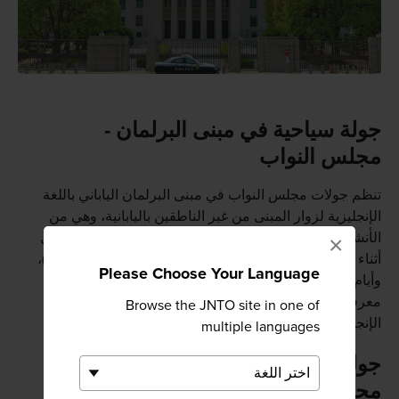
جولة سياحية في مبنى البرلمان -
مجلس النواب
تنظم جولات مجلس النواب في مبنى البرلمان الياباني باللغة
الإنجليزية لزوار المبنى من غير الناطقين باليابانية، وهي من
الأنشطة التي تستحق الإدراج في جدول جولاتك السياحية في
×
أثناء زيارتك إلى اليابان. مواعيد الجولات: أيام الاثنين (2 ظهرًا)،
Please Choose Your Language
وأيام الثلاثاء والأربعاء والخميس والجمعة (3 عصرًا). ويمكنك
معرفة المزيد عن جولات النظام الغذائي الوطني باللغة
Browse the JNTO site in one of
الإنجليزية على موقع الويب الخاص بهم.
multiple languages
جولة سياحية في مبنى البرلمان -
مجلس المستشارين