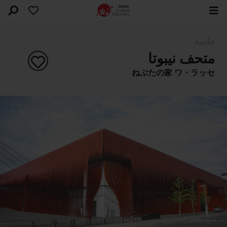
جاذبية
متحف نيبوتا
ねぶたの家 ワ・ラッセ