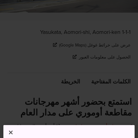
1-1-1 Yasukata, Aomori-shi, Aomori-ken
عرض على خرائط غوغل (Google Maps)
الحصول على معلومات العبور
الكلمات المفتاحية
الخريطة
استمتع بحضور أشهر مهرجانات
مقاطعة أوموري على مدار العام
يُعد
مهرجان أوموري نيبوتا ماتسوري
أحد أشهر المهرجانات
في اليابان، والفعالية الأشهر على الإطلاق في مقاطعة أوموري،