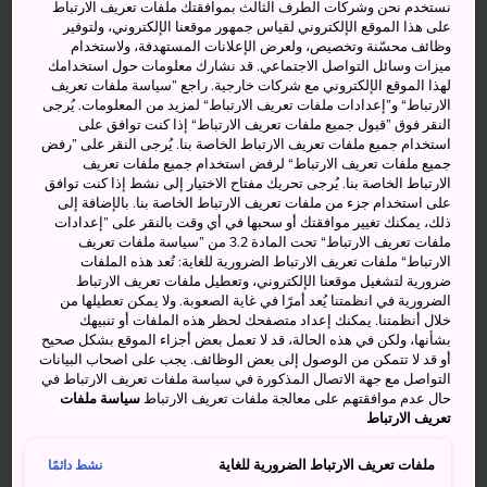
نستخدم نحن وشركات الطرف الثالث بموافقتك ملفات تعريف الارتباط
ويتميز باستعراض يضم فوانيس طائرة ضخمة تجوب الشوارع.
على هذا الموقع الإلكتروني لقياس جمهور موقعنا الإلكتروني، ولتوفير
ويستقطب هذا المهرجان البديع ملايين الزائرين، ويقام كل عام
وظائف محسّنة وتخصيص، ولعرض الإعلانات المستهدفة، ولاستخدام
في الفترة من 2 إلى 7 أغسطس/آب. فإذا لم تتمكن من حضور
ميزات وسائل التواصل الاجتماعي. قد نشارك معلومات حول استخدامك
لهذا الموقع الإلكتروني مع شركات خارجية. راجع ”سياسة ملفات تعريف
المهرجان، يمكنك زيارة متحف نيبوتا للاستمتاع بمشاهدة معالم
الارتباط“ و”إعدادات ملفات تعريف الارتباط“ لمزيد من المعلومات. يُرجى
هذا المهرجان في أي وقت من العام.
النقر فوق ”قبول جميع ملفات تعريف الارتباط“ إذا كنت توافق على
استخدام جميع ملفات تعريف الارتباط الخاصة بنا. يُرجى النقر على ”رفض
جميع ملفات تعريف الارتباط“ لرفض استخدام جميع ملفات تعريف
الارتباط الخاصة بنا. يُرجى تحريك مفتاح الاختيار إلى نشط إذا كنت توافق
على استخدام جزء من ملفات تعريف الارتباط الخاصة بنا. بالإضافة إلى
أنشطة ومعالم رائعة
ذلك، يمكنك تغيير موافقتك أو سحبها في أي وقت بالنقر على ”إعدادات
ملفات تعريف الارتباط“ تحت المادة 3.2 من ”سياسة ملفات تعريف
الارتباط“ ملفات تعريف الارتباط الضرورية للغاية: تُعد هذه الملفات
مشاهدة عربات نيبوتا المفصَّلة بدقة
ضرورية لتشغيل موقعنا الإلكتروني، وتعطيل ملفات تعريف الارتباط
الضرورية في انظمتنا يُعد أمرًا في غاية الصعوبة. ولا يمكن تعطيلها من
التعرف على تاريخ المهرجان الذي يرجع إلى 300 عام
خلال أنظمتنا. يمكنك إعداد متصفحك لحظر هذه الملفات أو تنبيهك
بشأنها، ولكن في هذه الحالة، قد لا تعمل بعض أجزاء الموقع بشكل صحيح
المشاركة في استعراضات رقص مهرجان نيبوتا
أو قد لا تتمكن من الوصول إلى بعض الوظائف. يجب على اصحاب البيانات
(هانيتو) وقرع طبول التايكو
التواصل مع جهة الاتصال المذكورة في سياسة ملفات تعريف الارتباط في
حال عدم موافقتهم على معالجة ملفات تعريف الارتباط
سياسة ملفات
تعريف الارتباط
ملفات تعريف الارتباط الضرورية للغاية
كيفية الوصول
نشط دائمًا