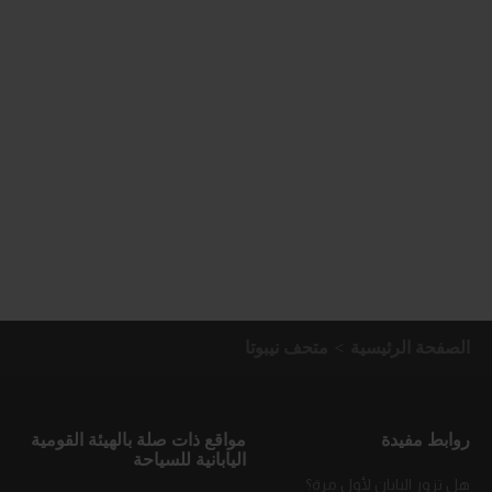
الصفحة الرئيسية
متحف نيبوتا
روابط مفيدة
مواقع ذات صلة بالهيئة القومية
اليابانية للسياحة
هل تزور اليابان لأول مرة؟