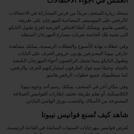
انغمس في أجواء الاحتفالات
تمنحك زيارة المتحف مزيدًا من فرص المشاركة في الاحتفالات،
كالرقص على الموسيقى المصاحبة للمهرجان على طريقة
راقصي هانيتو. ويمكنك أيضًا اقتناص الفرصة لقرع طبول التايكو،
التي تشبه تلك الخاصة بعربات مسارح المهرجان المتنقلة.
وفي عطلات نهاية الأسبوع والعطلات الرسمية، يمكنك مشاهدة
عازفي نيبوتا المحترفين يؤدون عروض العزف على النايات
وطبول التايكو بينما يشعل الراقصون أجواء المهرجان النابضة
بالحياة. وحتمًا سيدعوك العازفون لمشاركتهم العزف والرقص،
كما سيعلمونك جميع خطوات الرقص هانيتو.
وفي مكان آخر في المتحف، يمكنك رسم أحد وجوه نيبوتا
الكلاسيكية، أو تعلم طريقة تغليف إطارات الفوانيس العملاقة
المصنوعة من الأسلاك والخشب بورق الواشي الياباني.
شاهد كيف تُصنع فوانيس نيبوتا
تُعرض فوانيس مهرجانات السنوات السابقة في القاعة الرئيسية،