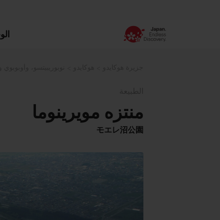
الو
جزيرة هوكايدو
هوكايدو
نوبوريبيتسو، وأوبوبوي 
الطبيعة
منتزه مويرينوما
モエレ沼公園