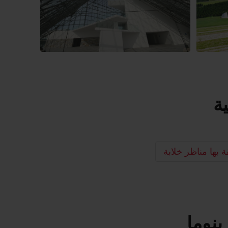
ة
 بها مناظر خلابة
نوما