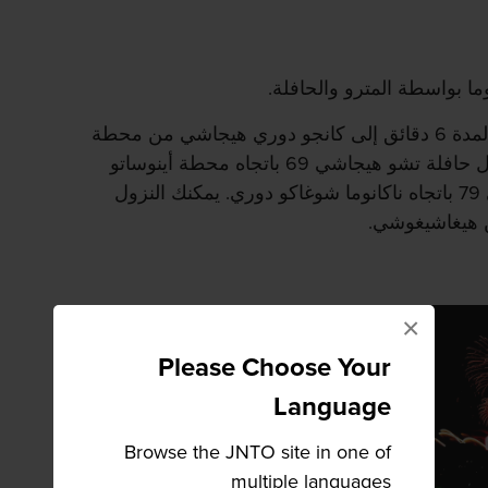
ا بواسطة المترو والحافلة.
يمكنك استقلال مترو أنفاق توهو لمدة 6 دقائق إلى كانجو دوري هيجاشي من محطة
سابورو. من هناك، يمكنك استقلال حافلة تشو هيجاشي 69 باتجاه محطة أينوساتو
كيوكوداي أو حافلة تشو هيجاشي 79 باتجاه ناكانوما شوغاكو دوري. يمكنك النزول
 هيغاشيغوشي.
×
Please Choose Your
Language
Browse the JNTO site in one of
multiple languages