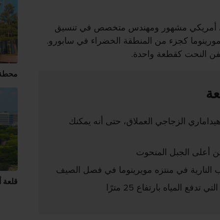
اني أمريكي مشهور ومهندس متخصص في تنسيق
 مورينوما كجزء من المنطقة الخضراء في سابورو.
بفن النحت كقطعة واحدة.
محطة ك
عة
يداماري الزجاجي العملاق، حتى أنه يمكنك
من أعلى الجبل المنحوت
اب النارية في منتزه مويرينوما في فصل الصيف
قلعة أ
تدفع المياه بارتفاع 25 مترًا