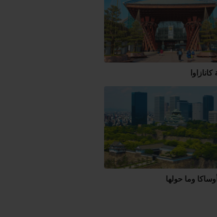
انازاوا
وساكا وما حولها