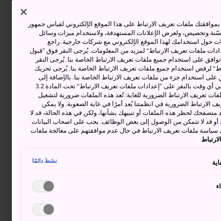
وافقتك ملفات تعريف الارتباط على هذا الموقع الإلكتروني لقياس جمهور
حسّنة وتخصيص، ولعرض الإعلانات المستهدفة، ولاستخدام ميزات وسائل
ت حول استخدامك لهذا الموقع الإلكتروني مع شركات خارجية. راجع
دات ملفات تعريف الارتباط“ لمزيد من المعلومات. يُرجى النقر فوق ”قبول
توافق على استخدام جميع ملفات تعريف الارتباط الخاصة بنا. يُرجى النقر
“ لرفض استخدام جميع ملفات تعريف الارتباط الخاصة بنا. يُرجى تحريك
 على استخدام جزء من ملفات تعريف الارتباط الخاصة بنا. بالإضافة إلى
ذلك، يمكنك تغيير موافقتك أو سحبها في أي وقت بالنقر على ”إعدادات ملفات تعريف الارتباط“ تحت المادة 3.2
ات تعريف الارتباط الضرورية للغاية: تُعد هذه الملفات ضرورية لتشغيل
 الارتباط الضرورية في انظمتنا يُعد أمرًا في غاية الصعوبة. ولا يمكن
د متصفحك لحظر هذه الملفات أو تنبيهك بشأنها، ولكن في هذه الحالة، قد لا
و قد لا تتمكن من الوصول إلى بعض الوظائف. يجب على اصحاب البيانات
 سياسة ملفات تعريف الارتباط في حال عدم موافقتهم على معالجة ملفات
ارتباط
نشط دائمًا
اية
ء