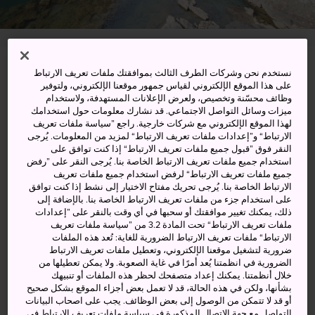
Totsukawa-mura, Yoshino-gun, Wakayama-ken
نستخدم نحن وشركات الطرف الثالث بموافقتك ملفات تعريف الارتباط
على هذا الموقع الإلكتروني لقياس جمهور موقعنا الإلكتروني، ولتوفير
وظائف محسّنة وتخصيص، ولعرض الإعلانات المستهدفة، ولاستخدام
عرض على خرائط غوغل (Google Maps)
ميزات وسائل التواصل الاجتماعي. قد نشارك معلومات حول استخدامك
لهذا الموقع الإلكتروني مع شركات خارجية. راجع ”سياسة ملفات تعريف
الحصول على معلومات العبور
الارتباط“ و”إعدادات ملفات تعريف الارتباط“ لمزيد من المعلومات. يُرجى
النقر فوق ”قبول جميع ملفات تعريف الارتباط“ إذا كنت توافق على
استخدام جميع ملفات تعريف الارتباط الخاصة بنا. يُرجى النقر على ”رفض
جميع ملفات تعريف الارتباط“ لرفض استخدام جميع ملفات تعريف
الكلمات المفتاحية
الخريطة
الارتباط الخاصة بنا. يُرجى تحريك مفتاح الاختيار إلى نشط إذا كنت توافق
على استخدام جزء من ملفات تعريف الارتباط الخاصة بنا. بالإضافة إلى
ذلك، يمكنك تغيير موافقتك أو سحبها في أي وقت بالنقر على ”إعدادات
ملفات تعريف الارتباط“ تحت المادة 3.2 من ”سياسة ملفات تعريف
ركوب طوف طويل (منصة عائمة)
الارتباط“ ملفات تعريف الارتباط الضرورية للغاية: تُعد هذه الملفات
ضرورية لتشغيل موقعنا الإلكتروني، وتعطيل ملفات تعريف الارتباط
يطفو فوق مياه خليج نهري خلاب في
الضرورية في انظمتنا يُعد أمرًا في غاية الصعوبة. ولا يمكن تعطيلها من
مقاطعة واكاياما
خلال أنظمتنا. يمكنك إعداد متصفحك لحظر هذه الملفات أو تنبيهك
بشأنها، ولكن في هذه الحالة، قد لا تعمل بعض أجزاء الموقع بشكل صحيح
أو قد لا تتمكن من الوصول إلى بعض الوظائف. يجب على اصحاب البيانات
يمثل نهر كيتاياما وخليج دوروكيو امتدادًا بديعًا للمشهد الطبيعي
التواصل مع جهة الاتصال المذكورة في سياسة ملفات تعريف الارتباط في