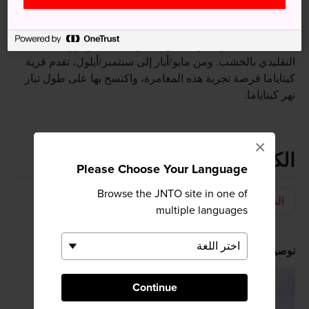
التقليدية
إذا كنت تبحث عن تجربة مثيرة، فجرِّب إيكادا كوداري، التجديف
التقليدي بالخشب. ومن مايو/أيار إلى سبتمبر/أيلول، تقدم قرية
كيتاياما فرصة تجربة هذه المغامرة، واكتسح بها على طول تيار
نهر كيتاياما.
×
الكلمات المفتاحية
Please Choose Your Language
Browse the JNTO site in one of
الطبيعة
ممر ضيق
منطقة بها مناظر خلابة
multiple languages
نوصيك به
Continue