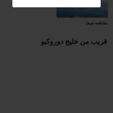
مقاطعة شيغا
قريب من خليج دوروكيو