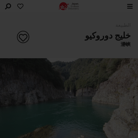
الطبيعة
خليج دوروكيو
瀞峡