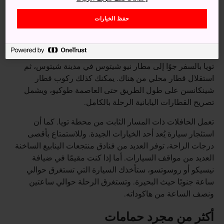
تشيتوزي، وتتميز بموقعها بين أرض العجائب في جزيرة هوكايدو
حفظ الخيارات
للتزلج على الثلوج الهشّة ومنتجع نيسيكو والساحل الجنوبي
للمحيط الهادئ.
فإذا كنت قادمًا من العاصمة طوكيو، يمكنك الوصول إلى بحيرة
تويا بالسفر جوًا إلى مطار نيو شيتوس في مدينة شيتوس، ثم
استقلال قطار محلي من هناك. يمكنك كذلك ركوب قطار
شينكانسن على طول الطريق حتى العاصمة طوكيو، ويشمل
تصريح القطارات اليابانية الرحلة بالكامل.
تعمل الحافلات ذات المسار الثابت من محطة تويا. كما أن
استئجار سيارة يُعد أحد الخيارات الجيدة. وللاستمتاع بأقصى
درجات الراحة، توفر العديد من فنادق منتجعات الينابيع الساخنة
العديد من مواقف السيارات. أما إذا كنت مقيمًا في ضيافة
نيسيكو أو روسوتسو، ستأخذك السيارة التي تستغرق حوالي
ساعة جنوبًا حيث البحيرة. وتستغرق الرحلة حوالي ساعتين
ونصف الساعة من هاكوداته.
أكثر من مجرد حمامات