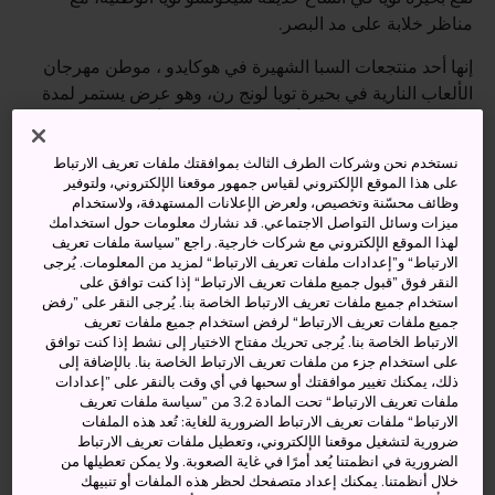
مناظر خلابة على مد البصر.
إنها أحد منتجعات السبا الشهيرة في هوكايدو ، موطن مهرجان
الألعاب النارية في بحيرة تويا لونج رن، وهو عرض يستمر لمدة
187 يومًا ويستمر من 28 أبريل/نيسان إلى 31 أكتوبر/تشرين
الأول. كما أن بها بركان نشط، وجبل أوسو، وغابة جميلة عند
نستخدم نحن وشركات الطرف الثالث بموافقتك ملفات تعريف الارتباط
سفح جبل يوتي الجذاب.
على هذا الموقع الإلكتروني لقياس جمهور موقعنا الإلكتروني، ولتوفير
وظائف محسّنة وتخصيص، ولعرض الإعلانات المستهدفة، ولاستخدام
ميزات وسائل التواصل الاجتماعي. قد نشارك معلومات حول استخدامك
لهذا الموقع الإلكتروني مع شركات خارجية. راجع ”سياسة ملفات تعريف
الارتباط“ و”إعدادات ملفات تعريف الارتباط“ لمزيد من المعلومات. يُرجى
أنشطة ومعالم رائعة
النقر فوق ”قبول جميع ملفات تعريف الارتباط“ إذا كنت توافق على
استخدام جميع ملفات تعريف الارتباط الخاصة بنا. يُرجى النقر على ”رفض
جميع ملفات تعريف الارتباط“ لرفض استخدام جميع ملفات تعريف
مشاهدة الألعاب النارية في أثناء الاستمتاع بحمام
الارتباط الخاصة بنا. يُرجى تحريك مفتاح الاختيار إلى نشط إذا كنت توافق
ساخن
على استخدام جزء من ملفات تعريف الارتباط الخاصة بنا. بالإضافة إلى
ذلك، يمكنك تغيير موافقتك أو سحبها في أي وقت بالنقر على ”إعدادات
بحيرة مصممة لاستضافة مسابقات الماراثون
ملفات تعريف الارتباط“ تحت المادة 3.2 من ”سياسة ملفات تعريف
الارتباط“ ملفات تعريف الارتباط الضرورية للغاية: تُعد هذه الملفات
مناظر خلابة على مد البصر
ضرورية لتشغيل موقعنا الإلكتروني، وتعطيل ملفات تعريف الارتباط
الضرورية في انظمتنا يُعد أمرًا في غاية الصعوبة. ولا يمكن تعطيلها من
خلال أنظمتنا. يمكنك إعداد متصفحك لحظر هذه الملفات أو تنبيهك