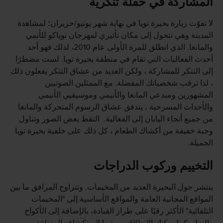
المشاركة في حفلة تنكرية
لا تفوّت زيارة بحيرة تويا في نهاية شهر يونيو/حزيران؛ لمشاهدة
المدينة وهي تتحول إلى مكان تأثيري لمهرجان توياكو للأنمي
والمانغا. الذي انطلق للمرة الأولى عام 2010، لذلك فهو أحد
أحدث الفعاليات التي تقام في منطقة بحيرة تويا. لست مضطرًا
إلى التنكر للمشاركة ، ولكن العديد من عشاق التنكر يفعلون ذلك
، لذا ترقب شخصياتك المفضلة. مع الممثلين الصوتيين
المشهورين ومبدعي المانغا والأنيمي وموسيقيي الأنيمي
والأحداث المسرحية ، يتدفق عشاق الرسوم المتحركة والمانغا
من جميع أنحاء اليابان إلى الفعالية. التقط بعض الصور وتناول
وجبة خفيفة من أكشاك الطعام ، كل ذلك على خلفية بحيرة تويا
الجميلة.
التخييم وركوب الدراجات
ينتشر حول البحيرة العديد من المخيمات. وتتراوح المرافق ما بين
المواقع المجانية العامة والمواقع الأساسية إلى "المخيمات
التلقائية" الأكثر رقيًا على طراز القيادة، بالإضافة إلى الأكواخ
والنزل. كما يمكنك الانطلاق من تويا لاستكشاف المنطقة