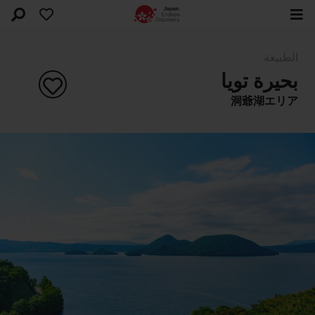
الطبيعة
بحيرة تويا
洞爺湖エリア