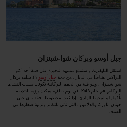
جبل أوسو وبركان شوا-شينزان
استقل التليفريك واستمتع بمشهد البحيرة على قمة أحد أكثر
البراكين نشاطًا في اليابان. من قمة
جبل أوسو
، شاهد بركان
شوا شينزان، وهو قبة من الحمم البركانية تكونت بسبب النشاط
البركاني في عام 1943. في يوم صافٍ، يمكنك رؤية الحديقة
بأكملها والمحيط الهادئ. إذا كنت محظوظا ، فقد ترى حتى
حيتان الأوركا والدلافين ، التي تأتي للتكاثر وتربية صغارها في
الصيف.