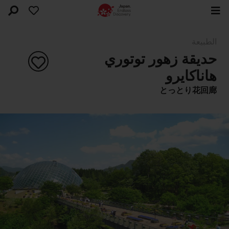
الطبيعة
حديقة زهور توتوري
هاناكايرو
とっとり花回廊