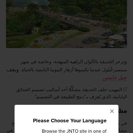
و
تزخر الحديقة بالألوان الزاهية المبهجة، وخاصة في شهر
ويقف
سبتمبر/أيلول عندما تكسوها أزهار البتونيا النابضة بالحياة.
جبل دايسن
المهيب خلف الحديقة مشكِّلًا أحد أساليب تصميم الحدائق
اليابانية، الذي يُعرف بـ"دمج الطبيعة في التصميم".
مشهد ليلي جميل
×
Please Choose Your Language
في بعض الليالي خلال العام، تُضاء الحديقة بطريقة جميلة تتيح
مشاهدتها ليلًا. تُقام فعالية "حديقة زهور ضوء القمر" الشهيرة في
Browse the JNTO site in one of