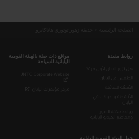
الصفحة الرئيسية
حديقة زهور توتوري هاناكايرو
روابط مفيدة
مواقع ذات صلة بالهيئة القومية
اليابانية للسياحة
هل تزور اليابان لأول مرة؟
JNTO Corporate Website
الطقس في اليابان
الأسئلة الشائعة
مركز مؤتمرات اليابان
الأنشطة والجولات في
اليابان
روابط مكتبة الصور
ومقاطع الفيديو اليابانية
حول الهيئة القومية اليابانية