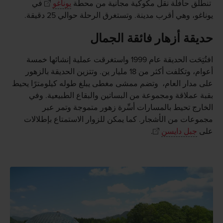
تنطلق حافلة نقل مكوكية مجانية من محطة
يوناغو
في
يوناغو، وهي أقرب مدينة. وتستغرق الرحلة حوالي 25 دقيقة.
حديقة أزهار فائقة الجمال
افتُتِحَت الحديقة عام 1999 واستغرقت عملية إنشائها خمسة
أعوام، وتكلفت أكثر من 18 مليار ين. وتتزين الحديقة بالزهور
على مدار العام، وتضم ممشى مغطى يبلغ طوله كيلومترًا يحيط
بقبة عملاقة ومجموعة من البساتين والبقاع الطبيعية. وفي
الخارج تحيط بالمسارات أسِّرة زهور متموجة وتمر عبر
مجموعات من الأشجار. كما يمكن للزوار الاستمتاع بإطلالات
على
جبل دايسن
.