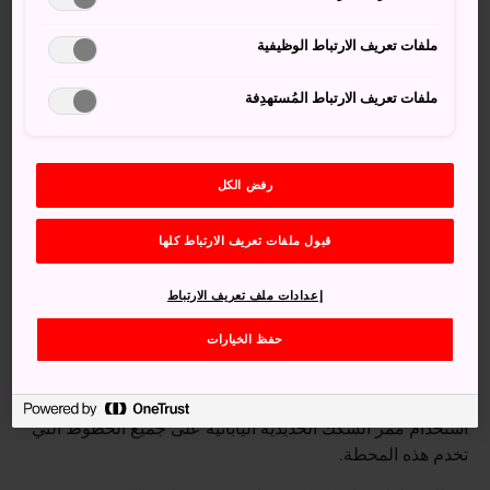
ملفات تعريف الارتباط الوظيفية
ملفات تعريف الارتباط المُستهدِفة
رفض الكل
قبول ملفات تعريف الارتباط كلها
إعدادات ملف تعريف الارتباط
كيفية الوصول
حفظ الخيارات
يمكن الوصول إلى حديقة زهور توتوري هاناكايرو الواقعة غرب
مدينة
توتوري
بالقطار .وأقرب محطة هي محطة يوناغو ويمكن
استخدام ممر السكك الحديدية اليابانية على جميع الخطوط التي
تخدم هذه المحطة.