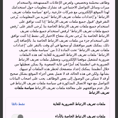
وظائف محسّنة وتخصيص، ولعرض الإعلانات المستهدفة، ولاستخدام
ميزات وسائل التواصل الاجتماعي. قد نشارك معلومات حول استخدامك
إذا كنت من زائري المنطقة المهتمين بالنباتات أو المناظر
لهذا الموقع الإلكتروني مع شركات خارجية. راجع ”سياسة ملفات تعريف
الطبيعية أو التصوير الفوتوغرافي، ننصحك بقضاء نزهة في حديقة
الارتباط“ و”إعدادات ملفات تعريف الارتباط“ لمزيد من المعلومات. يُرجى
زهور توتوري هاناكايرو الرائعة التي تحظى بعناية فائقة.
النقر فوق ”قبول جميع ملفات تعريف الارتباط“ إذا كنت توافق على
استخدام جميع ملفات تعريف الارتباط الخاصة بنا. يُرجى النقر على ”رفض
جميع ملفات تعريف الارتباط“ لرفض استخدام جميع ملفات تعريف
الارتباط الخاصة بنا. يُرجى تحريك مفتاح الاختيار إلى نشط إذا كنت توافق
على استخدام جزء من ملفات تعريف الارتباط الخاصة بنا. بالإضافة إلى
أنشطة ومعالم رائعة
ذلك، يمكنك تغيير موافقتك أو سحبها في أي وقت بالنقر على ”إعدادات
ملفات تعريف الارتباط“ تحت المادة 3.2 من ”سياسة ملفات تعريف
الارتباط“ ملفات تعريف الارتباط الضرورية للغاية: تُعد هذه الملفات
مشاهدة تل الزهور الغني بالألوان البديعة
ضرورية لتشغيل موقعنا الإلكتروني، وتعطيل ملفات تعريف الارتباط
الضرورية في انظمتنا يُعد أمرًا في غاية الصعوبة. ولا يمكن تعطيلها من
مشاهدة الزهور المتلألئة تحت سماء الليل
خلال أنظمتنا. يمكنك إعداد متصفحك لحظر هذه الملفات أو تنبيهك
بشأنها، ولكن في هذه الحالة، قد لا تعمل بعض أجزاء الموقع بشكل صحيح
زيارة صوبة قبة الزهور ذات الطابع السابق لعصره
أو قد لا تتمكن من الوصول إلى بعض الوظائف. يجب على اصحاب البيانات
التواصل مع جهة الاتصال المذكورة في سياسة ملفات تعريف الارتباط في
حال عدم موافقتهم على معالجة ملفات تعريف الارتباط
سياسة ملفات
تعريف الارتباط
ملفات تعريف الارتباط الضرورية للغاية
نشط دائمًا
ملفات تعريف الارتباط الخاصة بالأداء