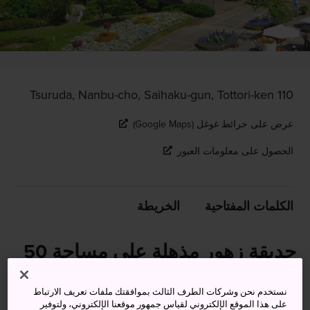
110 Tsuruda, Nanbu-cho, Saihaku-gun, Tottori-ken
عرض على خرائط غوغل (Google Maps)
الحصول على معلومات العبور
الكلمات المفتاحية
الخريطة
حديقة زهور مذهلة على مساحة 50
هكتارًا (500000 متر مربع) عند سفح
نستخدم نحن وشركات الطرف الثالث بموافقتك ملفات تعريف الارتباط
جبل دايسن
على هذا الموقع الإلكتروني لقياس جمهور موقعنا الإلكتروني، ولتوفير