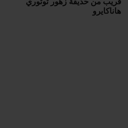
قريب من حديقة زهور توتوري
هاناكايرو