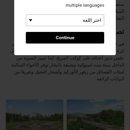
منتصف أغسطس/آب. وتُضاء أنوار أخرى خلال موسم عيد
multiple languages
الميلاد. تفضل بزيارة الموقع الرسمي للحديقة لمزيد من
التفاصيل.
تصميم سابق لعصره
Continue
في قلب الحديقة، تقع صوبة قبة الزهور التي تتخذ شكل نصف
كرة يبلغ ارتفاعها 69 قدمًا، وتصلح تمامًا للظهور في فيلم خيال
علمي تدور أحداثه على كوكب المريخ. كما تتميز الصوبة من
الداخل ببيئة شبه استوائية مشبعة بالبخار توفر الأجواء المثالية
لمئات الفصائل من زهور الأوركيد وأشجار النخيل وغيرها من
النباتات الرائعة.