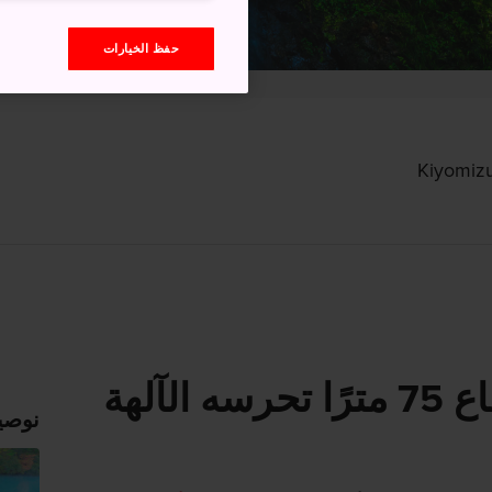
حفظ الخيارات
Kiyomizu
شلال جبلي بارتفاع 75 مترًا تحرسه الآلهة
نوصي