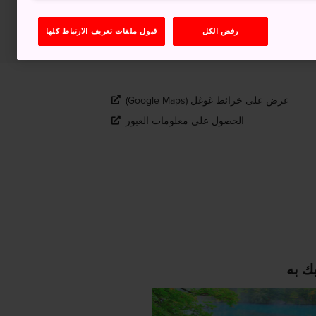
رفض الكل
قبول ملفات تعريف الارتباط كلها
عرض على خرائط غوغل (Google Maps)
الحصول على معلومات العبور
ك به