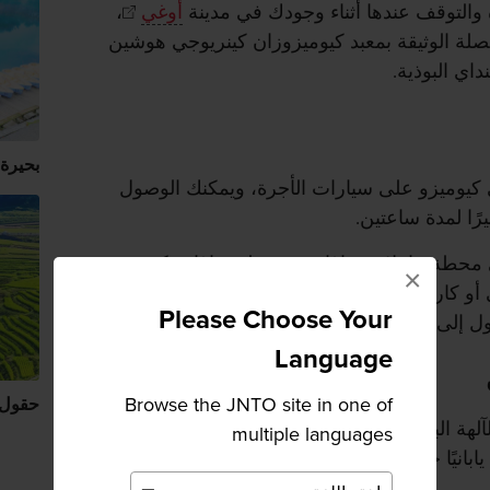
والتوقف عندها أثناء وجودك في مدينة
أوغي
،
صلة الوثيقة بمعبد كيوميزوزان كينريوجي هوشين
اي البوذية.
بحيرة
 كيوميزو على سيارات الأجرة، ويمكنك الوصول
إلى محطة حافلات ساغا في محطة ساغا وركوب
×
غي أو كاراتسو، والنزول في محطة أوغي. ومن هناك
Please Choose Your
ل خلال 10 دقائق تقريبًا.
Language
Browse the JNTO site in one of
حقول أ
هة البوذية المخيفة؛ منها ثلاثة كبار أمام الشلال
multiple languages
بانيًا خالصًا قلّما تجد نظيره في أي مكان آخر