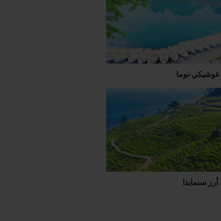
 غوشيكي-نوما
رز سنمايدا