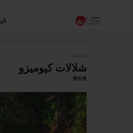
الو
كيوشو
مقاطعة ساغا
مدينة ساغا
شلالات كيوم
الطبيعة
شلالات كيوميزو
清水滝