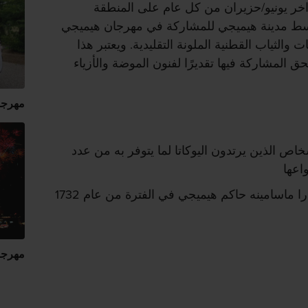
أواخر يونيو/حزيران من كل عام على المنطقة
سط مدينة هيميجي للمشاركة في مهرجان هيميجي
 والثياب القطنية الملونة التقليدية. ويعتبر هذا
ق المشاركة فيها تقديرًا لفنون الموضة والأزياء
مهرجان
اص الذين يرتدون اليوكاتا لما يتوفر به من عدد
اعها
بدأ المهرجان في عهد ساكاكيبارا ماسامينه حاكم هيميجي في الفترة من عام 1732
مهرجان