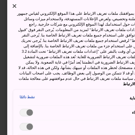
وافقتك ملفات تعريف الارتباط على هذا الموقع الإلكتروني لقياس جمهور
حسّنة وتخصيص، ولعرض الإعلانات المستهدفة، ولاستخدام ميزات وسائل
ت حول استخدامك لهذا الموقع الإلكتروني مع شركات خارجية. راجع
دات ملفات تعريف الارتباط“ لمزيد من المعلومات. يُرجى النقر فوق ”قبول
توافق على استخدام جميع ملفات تعريف الارتباط الخاصة بنا. يُرجى النقر
“ لرفض استخدام جميع ملفات تعريف الارتباط الخاصة بنا. يُرجى تحريك
 على استخدام جزء من ملفات تعريف الارتباط الخاصة بنا. بالإضافة إلى
ذلك، يمكنك تغيير موافقتك أو سحبها في أي وقت بالنقر على ”إعدادات ملفات تعريف الارتباط“ تحت المادة 3.2
ات تعريف الارتباط الضرورية للغاية: تُعد هذه الملفات ضرورية لتشغيل
 الارتباط الضرورية في انظمتنا يُعد أمرًا في غاية الصعوبة. ولا يمكن
د متصفحك لحظر هذه الملفات أو تنبيهك بشأنها، ولكن في هذه الحالة، قد لا
و قد لا تتمكن من الوصول إلى بعض الوظائف. يجب على اصحاب البيانات
 سياسة ملفات تعريف الارتباط في حال عدم موافقتهم على معالجة ملفات
ارتباط
نشط دائمًا
اية
ء