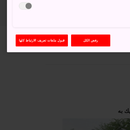
رفض الكل
قبول ملفات تعريف الارتباط كلها
عرض على خرائط غوغل (Google Maps)
الحصول على معلومات العبور
ك به