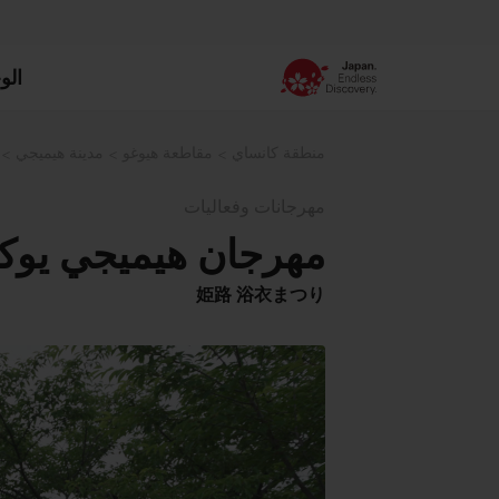
الو
منطقة كانساي
مقاطعة هيوغو
مدينة هيميجي
مهرجانات وفعاليات
مهرجان هيميجي يوكا
姫路 浴衣まつり