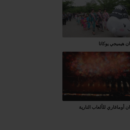
 هيميجي يوكاتا
 أوماغاري للألعاب النارية