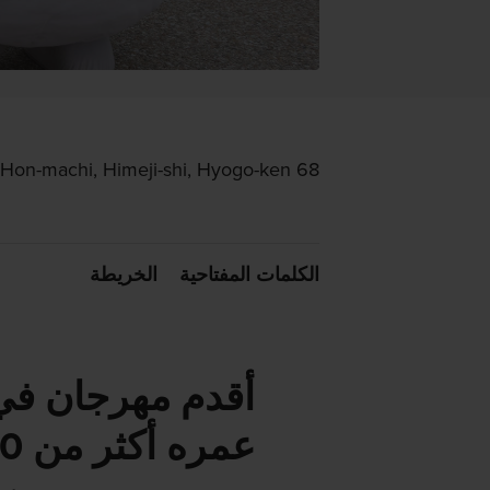
68 Hon-machi, Himeji-shi, Hyogo-ken
الكلمات المفتاحية
الخريطة
أقدم مهرجان في يو
عمره أكثر من 260 عامًا