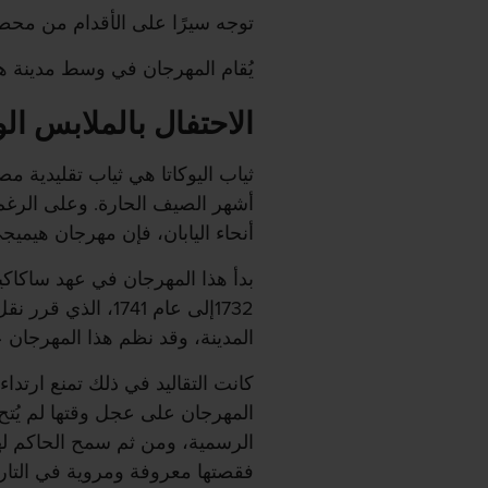
توجه سيرًا على الأقدام من محط
يُقام المهرجان في وسط مدينة 
الاحتفال بالملابس ال
ثياب اليوكاتا هي ثياب تقليدية مص
أشهر الصيف الحارة. وعلى الرغم
أنحاء اليابان، فإن مهرجان هيميجي
بدأ هذا المهرجان في عهد ساكاكي
1732إلى عام 1741،
المدينة، وقد نظم هذا المهرجان ع
كانت التقاليد في ذلك تمنع ارتداء 
المهرجان على عجل وقتها لم يُتح و
الرسمية، ومن ثم سمح الحاكم لهم 
فقصتها معروفة ومروية في التاري