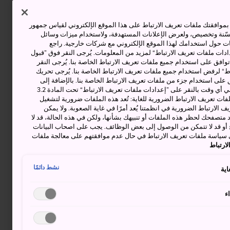
وافقتك ملفات تعريف الارتباط على هذا الموقع الإلكتروني لقياس جمهور
حسّنة وتخصيص، ولعرض الإعلانات المستهدفة، ولاستخدام ميزات وسائل
ت حول استخدامك لهذا الموقع الإلكتروني مع شركات خارجية. راجع
دات ملفات تعريف الارتباط“ لمزيد من المعلومات. يُرجى النقر فوق ”قبول
توافق على استخدام جميع ملفات تعريف الارتباط الخاصة بنا. يُرجى النقر
“ لرفض استخدام جميع ملفات تعريف الارتباط الخاصة بنا. يُرجى تحريك
 على استخدام جزء من ملفات تعريف الارتباط الخاصة بنا. بالإضافة إلى
ذلك، يمكنك تغيير موافقتك أو سحبها في أي وقت بالنقر على ”إعدادات ملفات تعريف الارتباط“ تحت المادة 3.2
ات تعريف الارتباط الضرورية للغاية: تُعد هذه الملفات ضرورية لتشغيل
 الارتباط الضرورية في انظمتنا يُعد أمرًا في غاية الصعوبة. ولا يمكن
د متصفحك لحظر هذه الملفات أو تنبيهك بشأنها، ولكن في هذه الحالة، قد لا
و قد لا تتمكن من الوصول إلى بعض الوظائف. يجب على اصحاب البيانات
 سياسة ملفات تعريف الارتباط في حال عدم موافقتهم على معالجة ملفات
ارتباط
نشط دائمًا
اية
ء