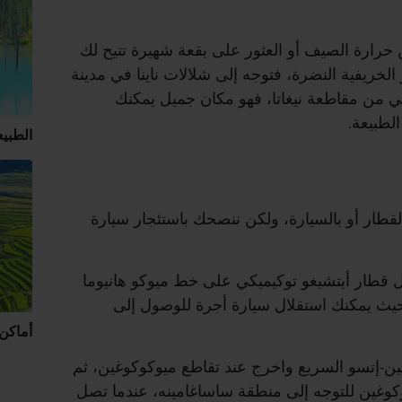
رارة الصيف أو العثور على بقعة شهيرة تتيح لك
لخريفية النضرة، فتوجه إلى شلالات ناينا في مدينة
بي من مقاطعة نيغاتا، فهو مكان جميل يمكنك
لطبيعة.
الطبيع
لقطار أو بالسيارة، ولكن ننصحك باستئجار سيارة
ل قطار أيتشيغو توكيميكي على خط ميوكو هانيوما
يث يمكنك استقلال سيارة أجرة للوصول إلى
أماكن 
ن-إتسو السريع واخرج عند تقاطع ميوكوكوغين، ثم
غاتا ميوكوكوغين للتوجه إلى منطقة ساساغامينه، عندما تصل