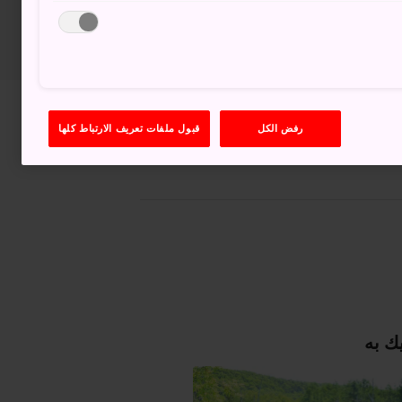
عرض على خرائط غوغل (Google Maps)
رفض الكل
قبول ملفات تعريف الارتباط كلها
الحصول على معلومات العبور
ك به