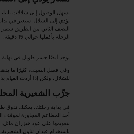
يؤدي إلى الشلال. ستعبر في بداي
النصف الثاني من الطريق ستمر ب
الرحلة بأكملها حوالي 15 دقيقة.
يوجد أيضًا جسر طويل في نهاية ا
وفي فصل الصيف، كثيرًا ما يذهب 
للشلال، ولكن إذا أردت القيام بذلك
جرِّب الشعيرية المحل
في بداية رحلتك، يمكنك تذوق طب
أحد المطاعم المجاورة لموقف ال
بتعويمها على عود خيزران مائل، 
باستخدام عيدان تناول الشعيرية.