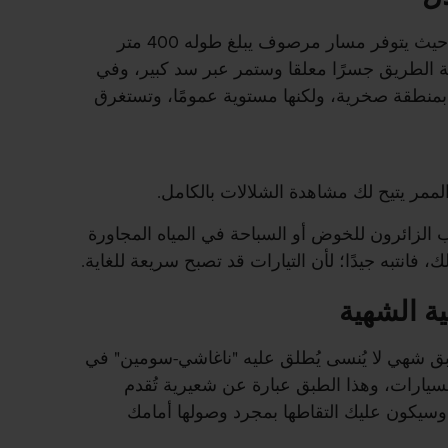
يسهل الوصول إلى شلالات ناينا، حيث يتوفر مسار مرصوف يبلغ طوله 400 متر
ة الطريق جسرًا معلقا وستمر عبر سد كبير، وفي
منطقة صخرية، ولكنها مستوية عمومًا، وتستغرق
لممر يتيح لك مشاهدة الشلالات بالكامل.
الزائرون للخوض أو السباحة في المياه المجاورة
، فانتبه جيدًا؛ لأن التيارات قد تصبح سريعة للغاية.
ية الشهية
ق شهي لا يُنسى يُطلق عليه "ناغاشي-سومين" في
سيارات، وهذا الطبق عبارة عن شعيرية تُقدم
وسيكون عليك التقاطها بمجرد وصولها أمامك