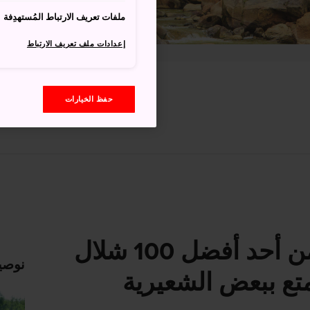
ملفات تعريف الارتباط المُستهدِفة
إعدادات ملف تعريف الارتباط
حفظ الخيارات
استجم بالقرب من أحد أفضل 100 شلال
نوصي
متع ببعض الشعيرية