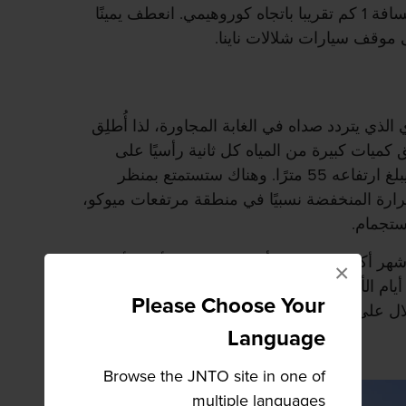
إلى التقاطع الخماسي، استمر لمسافة 1 كم تقريبا باتجاه كوروهيمي. انعطف يمينًا
ى موقف سيارات شلالات ناينا.
 الذي يتردد صداه في الغابة المجاورة، لذا أُطلِق
 كميات كبيرة من المياه كل ثانية رأسيًا على
منحدر صخري من حجز البازلت يبلغ ارتفاعه 55 مترًا. وهناك ستستمتع بمنظر
رارة المنخفضة نسبيًا في منطقة مرتفعات ميوكو،
ستجمام.
هر أكتوبر/تشرين الأول عندما تتغير ألوان أوراق
×
يام الأسبوع العادية؛ لكي تبتعد عن الزحام وتستمتع
Please Choose Your
ال على أكمل وجه.
Language
Browse the JNTO site in one of
multiple languages