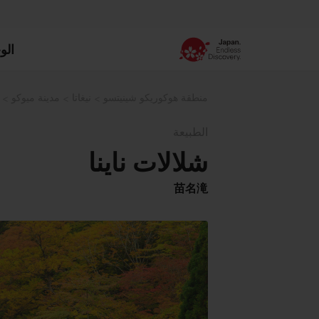
الو
منطقة هوكوريكو شينيتسو
نيغاتا
مدينة ميوكو
الطبيعة
شلالات ناينا
苗名滝