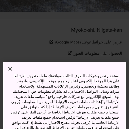
Myoko-shi, Niigata-ken
عرض على خرائط غوغل (Google Maps)
الحصول على معلومات العبور
الكلمات المفتاحية
الخريطة
نستخدم نحن وشركات الطرف الثالث بموافقتك ملفات تعريف الارتباط
على هذا الموقع الإلكتروني لقياس جمهور موقعنا الإلكتروني، ولتوفير
وظائف محسّنة وتخصيص، ولعرض الإعلانات المستهدفة، ولاستخدام
ميزات وسائل التواصل الاجتماعي. قد نشارك معلومات حول استخدامك
منتجع تزلج شهير تغطيه الثلوج
لهذا الموقع الإلكتروني مع شركات خارجية. راجع ”سياسة ملفات تعريف
الارتباط“ و”إعدادات ملفات تعريف الارتباط“ لمزيد من المعلومات. يُرجى
الهشة وبالقرب منه ينابيع مياه
النقر فوق ”قبول جميع ملفات تعريف الارتباط“ إذا كنت توافق على
استخدام جميع ملفات تعريف الارتباط الخاصة بنا. يُرجى النقر على ”رفض
ساخنة
جميع ملفات تعريف الارتباط“ لرفض استخدام جميع ملفات تعريف
الارتباط الخاصة بنا. يُرجى تحريك مفتاح الاختيار إلى نشط إذا كنت توافق
تقع مدينة
ميوكو
في جنوب
مقاطعة نيغاتا
الشهيرة على
على استخدام جزء من ملفات تعريف الارتباط الخاصة بنا. بالإضافة إلى