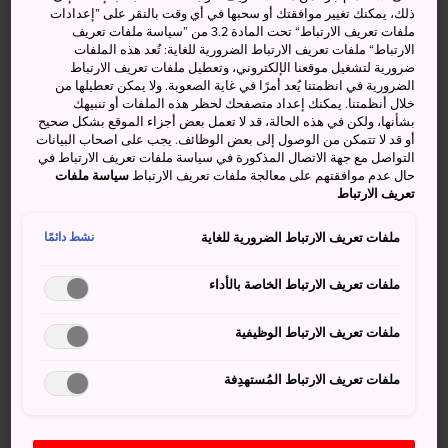
ذلك، يمكنك تغيير موافقتك أو سحبها في أي وقت بالنقر على ”إعدادات
مستوى البلاد بمنتجعات التزلج، ومن أشهر تلك المنتجعات منتجع
ملفات تعريف الارتباط“ تحت المادة 3.2 من ”سياسة ملفات تعريف
أكاكورا أونسن للتزلج.
الارتباط“ ملفات تعريف الارتباط الضرورية للغاية: تُعد هذه الملفات
ضرورية لتشغيل موقعنا الإلكتروني، وتعطيل ملفات تعريف الارتباط
كيفية الوصول
الضرورية في انظمتنا يُعد أمرًا في غاية الصعوبة. ولا يمكن تعطيلها من
خلال أنظمتنا. يمكنك إعداد متصفحك لحظر هذه الملفات أو تنبيهك
بشأنها، ولكن في هذه الحالة، قد لا تعمل بعض أجزاء الموقع بشكل صحيح
يمكنك الوصول بالقطار ثم استقلال سيارة أجرة، أو بسيارتك.
أو قد لا تتمكن من الوصول إلى بعض الوظائف. يجب على اصحاب البيانات
التواصل مع جهة الاتصال المذكورة في سياسة ملفات تعريف الارتباط في
حال عدم موافقتهم على معالجة ملفات تعريف الارتباط
سياسة ملفات
استقل قطار هوكوريكو شينكانسن من طوكيو وانتقل في محطة
تعريف الارتباط
ناغانو إلى خط كيتا شينانو (سكة حديد ناغانو) إلى المحطة النهائية،
محطة ميوكو كوجين. ويقع منتجع أكاكورا أونسن على بُعد 10
ملفات تعريف الارتباط الضرورية للغاية
نشط دائمًا
دقائق بسيارة الأجرة من المحطة.
ملفات تعريف الارتباط الخاصة بالأداء
وإذا كنت قادمًا بالسيارة، فاسلك طريق جوشينيتسو السريع ثم
اخرج عند مفترق طرق ميوكو كوغين، وستجد منتجع أكاكورا
ملفات تعريف الارتباط الوظيفية
أونسن بعد ستة كيلومترات على الطريق رقم 18.
أنشطة الجليد في منتجع أكاكورا
ملفات تعريف الارتباط المُستهدِفة
يقع منتجع أكاكورا أونسن للتزلج، الذي بُني عام 1937، وسط