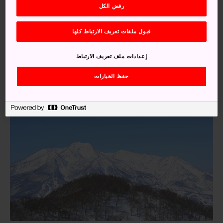
مجموعة من المرتفعات الجبلية، ويضم المنتجع 17 مسارًا تناسب
رفض الكل
المتزلجين من مختلف المستويات، يمتد أطولها إلى أربعة
كيلومترات. ويمكنك هنا الاستمتاع بوقتك في التزلج كما تشاء،
قبول ملفات تعريف الارتباط كلها
حيث يمكنك التزلج على المسارات العادية، أو التزلج الحر، أو في
المساحات ذات التضاريس، وأكثر من ذلك.
إعدادات ملف تعريف الارتباط
حفظ الخيارات