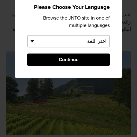
Please Choose Your Language
عندما تصل إلى قمة الهضبة، ستفوز بمشاهدة إطلالة بانورامية
Browse the JNTO site in one of
رائعة للبقاع المحيطة. وخلال فصل الربيع، يزخر المتنزه
multiple languages
البانورامي المجاور أيضًا بالألوان نتيجة لتفتح الزهور الموسمية.
Continue