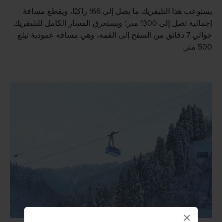
يستوعب هذا التليفريك ما يصل إلى 166 راكبًا، ويقطع مسافة
إجمالية تصل إلى 1300 متر؛ ويستغرق المسار الكامل للتليفريك
حوالي 7 دقائق من السفح إلى القمة، وهي مسافة عمودية تبلغ
500 متر.
×