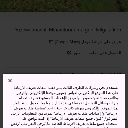
Yuzawa-machi, Minamiuonuma-gun, Niigata-ken
عرض على خرائط غوغل (Google Maps)
الحصول على معلومات العبور
الكلمات المفتاحية
الخريطة
نستخدم نحن وشركات الطرف الثالث بموافقتك ملفات تعريف الارتباط
رياضات جليدية وإطلالات بانورامية
على هذا الموقع الإلكتروني لقياس جمهور موقعنا الإلكتروني، ولتوفير
وظائف محسّنة وتخصيص، ولعرض الإعلانات المستهدفة، ولاستخدام
وينابيع مياه ساخنة
ميزات وسائل التواصل الاجتماعي. قد نشارك معلومات حول استخدامك
لهذا الموقع الإلكتروني مع شركات خارجية. راجع ”سياسة ملفات تعريف
الارتباط“ و”إعدادات ملفات تعريف الارتباط“ لمزيد من المعلومات. يُرجى
تُعد مدينة
نيغاتا
"عاصمة الجليد" في اليابان، وتستقطب ستة
النقر فوق ”قبول جميع ملفات تعريف الارتباط“ إذا كنت توافق على
استخدام جميع ملفات تعريف الارتباط الخاصة بنا. يُرجى النقر على ”رفض
ملايين من عشاق التزلج والتزحلق على الجليد إلى منتجعاتها كل