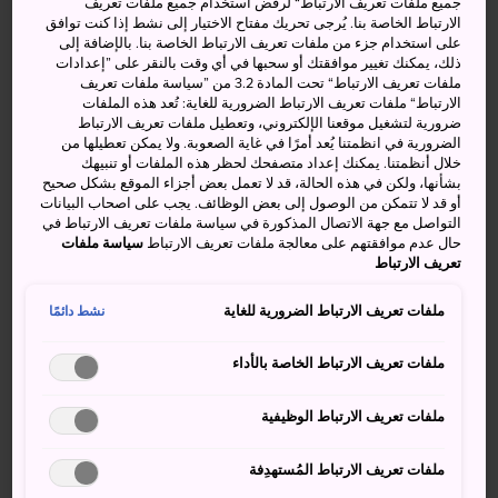
جميع ملفات تعريف الارتباط“ لرفض استخدام جميع ملفات تعريف
عام.
الارتباط الخاصة بنا. يُرجى تحريك مفتاح الاختيار إلى نشط إذا كنت توافق
على استخدام جزء من ملفات تعريف الارتباط الخاصة بنا. بالإضافة إلى
كما تضم منطقة أيتشيغو يوزاوا 12 ساحة تزلج، منها منتجع يوزاوا
ذلك، يمكنك تغيير موافقتك أو سحبها في أي وقت بالنقر على ”إعدادات
كوغين للتزلج الذي يتيح إطلالات بانورامية للبلدات المجاورة
ملفات تعريف الارتباط“ تحت المادة 3.2 من ”سياسة ملفات تعريف
الارتباط“ ملفات تعريف الارتباط الضرورية للغاية: تُعد هذه الملفات
للجبل.
ضرورية لتشغيل موقعنا الإلكتروني، وتعطيل ملفات تعريف الارتباط
الضرورية في انظمتنا يُعد أمرًا في غاية الصعوبة. ولا يمكن تعطيلها من
كيفية الوصول
خلال أنظمتنا. يمكنك إعداد متصفحك لحظر هذه الملفات أو تنبيهك
بشأنها، ولكن في هذه الحالة، قد لا تعمل بعض أجزاء الموقع بشكل صحيح
أو قد لا تتمكن من الوصول إلى بعض الوظائف. يجب على اصحاب البيانات
يمكنك الوصول إلى ساحات التزلج بالسيارة أو بالقطار،
التواصل مع جهة الاتصال المذكورة في سياسة ملفات تعريف الارتباط في
حال عدم موافقتهم على معالجة ملفات تعريف الارتباط
سياسة ملفات
حيث تقع ساحات التزلج على بُعد 70 دقيقة بقطار شينكانسن
تعريف الارتباط
فائق السرعة على خط جيه آر جويتسو من العاصمة طوكيو إلى
محطة أيتشيغو يوزاوا؛ بينما يقع منتجع يوزاوا كوغين على بُعد 8
ملفات تعريف الارتباط الضرورية للغاية
نشط دائمًا
دقائق سيرًا على الأقدام من المحطة.
ملفات تعريف الارتباط الخاصة بالأداء
كما يقع التليفريك على بُعد 5 دقائق تقريبًا بالسيارة من تقاطع
يوزاوا على طريق كانيتسو السريع.
ملفات تعريف الارتباط الوظيفية
معلومات عن منتجع يوزاوا كوغين للتزلج
ملفات تعريف الارتباط المُستهدِفة