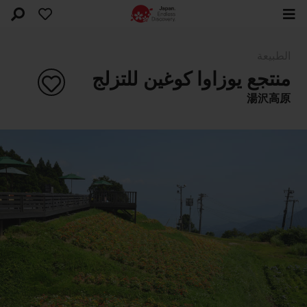
الطبيعة
منتجع يوزاوا كوغين للتزلج
湯沢高原