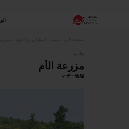
الو
منطقة كانتو
تشيبا
كيسارازو وما حولها
مزرعة 
جاذبية
مزرعة الأم
マザー牧場