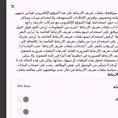
وافقتك ملفات تعريف الارتباط على هذا الموقع الإلكتروني لقياس جمهور
حسّنة وتخصيص، ولعرض الإعلانات المستهدفة، ولاستخدام ميزات وسائل
ت حول استخدامك لهذا الموقع الإلكتروني مع شركات خارجية. راجع
دات ملفات تعريف الارتباط“ لمزيد من المعلومات. يُرجى النقر فوق ”قبول
توافق على استخدام جميع ملفات تعريف الارتباط الخاصة بنا. يُرجى النقر
“ لرفض استخدام جميع ملفات تعريف الارتباط الخاصة بنا. يُرجى تحريك
 على استخدام جزء من ملفات تعريف الارتباط الخاصة بنا. بالإضافة إلى
ذلك، يمكنك تغيير موافقتك أو سحبها في أي وقت بالنقر على ”إعدادات ملفات تعريف الارتباط“ تحت المادة 3.2
ات تعريف الارتباط الضرورية للغاية: تُعد هذه الملفات ضرورية لتشغيل
 الارتباط الضرورية في انظمتنا يُعد أمرًا في غاية الصعوبة. ولا يمكن
د متصفحك لحظر هذه الملفات أو تنبيهك بشأنها، ولكن في هذه الحالة، قد لا
و قد لا تتمكن من الوصول إلى بعض الوظائف. يجب على اصحاب البيانات
 سياسة ملفات تعريف الارتباط في حال عدم موافقتهم على معالجة ملفات
ارتباط
نشط دائمًا
اية
ء