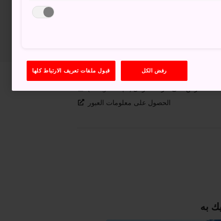
رفض الكل
قبول ملفات تعريف الارتباط كلها
عرض على خرائط غوغل (Google Maps)
الحصول على معلومات العبور
ك به