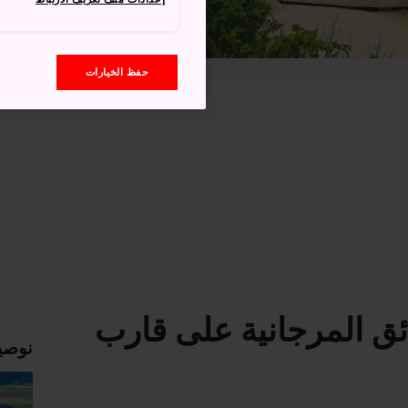
حفظ الخيارات
ق المرجانية على قارب
نوصي