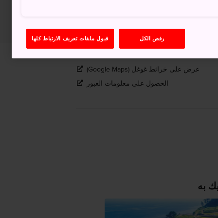
رفض الكل
قبول ملفات تعريف الارتباط كلها
عرض على خرائط غوغل (Google Maps)
الحصول على معلومات العبور
ك به