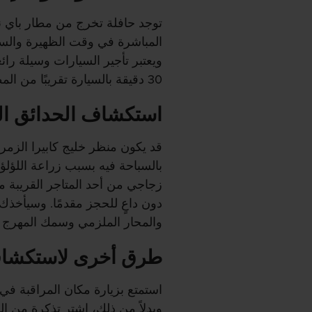
توجد حافلة تخرج من مطار باي نوش
ويعتبر تأجير السيارات وسيلة رائ
30 دقيقة بالسيارة تقريبًا من المطار.
استكشاف الحدائق ال
قد يكون منظر خليج كابيرا الزمردي
بالسباحة فيه بسبب زراعة اللؤلؤ
دون داعٍ للحجز مقدمًا. وسيأخذ
والمحار الملزمي وسمك المهرج 
طرق أخرى لاستكشاف
استمتع بزيارة مكان المراقبة في 
وبدلاً من ذلك، اشترِ تذكرة من ال