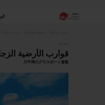
الو
جزيرة أوكيناوا
مقاطعة أوكيناوا
جزيرة إشيغاكا
جاذبية
قوارب الأرضية الزجاج
川平湾のグラスボート遊覧