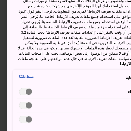
حسّنة وتخصيص، ولعرض الإعلانات المستهدفة، ولاستخدام ميزات وسائل
ت حول استخدامك لهذا الموقع الإلكتروني مع شركات خارجية. راجع
دات ملفات تعريف الارتباط“ لمزيد من المعلومات. يُرجى النقر فوق ”قبول
توافق على استخدام جميع ملفات تعريف الارتباط الخاصة بنا. يُرجى النقر
“ لرفض استخدام جميع ملفات تعريف الارتباط الخاصة بنا. يُرجى تحريك
 على استخدام جزء من ملفات تعريف الارتباط الخاصة بنا. بالإضافة إلى
ذلك، يمكنك تغيير موافقتك أو سحبها في أي وقت بالنقر على ”إعدادات ملفات تعريف الارتباط“ تحت المادة 3.2
ات تعريف الارتباط الضرورية للغاية: تُعد هذه الملفات ضرورية لتشغيل
 الارتباط الضرورية في انظمتنا يُعد أمرًا في غاية الصعوبة. ولا يمكن
د متصفحك لحظر هذه الملفات أو تنبيهك بشأنها، ولكن في هذه الحالة، قد لا
و قد لا تتمكن من الوصول إلى بعض الوظائف. يجب على اصحاب البيانات
 سياسة ملفات تعريف الارتباط في حال عدم موافقتهم على معالجة ملفات
ارتباط
نشط دائمًا
اية
ء