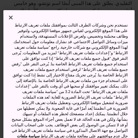
التقليدي. يطلق على هذا المبنى أيضًا اسم توتشو، وهو خامس
أعلى مبنى في طوكيو، ويضم سطح كل برج من الأبراج التي
يضمها المبنى منصة للمشاهدة تطالع منها منظرًا ساحرًا للمدينة
من تحتك.
نستخدم نحن وشركات الطرف الثالث بموافقتك ملفات تعريف الارتباط
على هذا الموقع الإلكتروني لقياس جمهور موقعنا الإلكتروني، ولتوفير
وظائف محسّنة وتخصيص، ولعرض الإعلانات المستهدفة، ولاستخدام
ميزات وسائل التواصل الاجتماعي. قد نشارك معلومات حول استخدامك
لهذا الموقع الإلكتروني مع شركات خارجية. راجع ”سياسة ملفات تعريف
أنشطة ومعالم رائعة
الارتباط“ و”إعدادات ملفات تعريف الارتباط“ لمزيد من المعلومات. يُرجى
النقر فوق ”قبول جميع ملفات تعريف الارتباط“ إذا كنت توافق على
استخدام جميع ملفات تعريف الارتباط الخاصة بنا. يُرجى النقر على ”رفض
جميع ملفات تعريف الارتباط“ لرفض استخدام جميع ملفات تعريف
المنظر المهيب للمدينة من على ارتفاع أكثر من 200
الارتباط الخاصة بنا. يُرجى تحريك مفتاح الاختيار إلى نشط إذا كنت توافق
متر
على استخدام جزء من ملفات تعريف الارتباط الخاصة بنا. بالإضافة إلى
ذلك، يمكنك تغيير موافقتك أو سحبها في أي وقت بالنقر على ”إعدادات
مركز المعلومات السياحية الذي يقدم معلومات
ملفات تعريف الارتباط“ تحت المادة 3.2 من ”سياسة ملفات تعريف
مفيدة عن الوجهات السياحية في مختلف أنحاء اليابان
الارتباط“ ملفات تعريف الارتباط الضرورية للغاية: تُعد هذه الملفات
ضرورية لتشغيل موقعنا الإلكتروني، وتعطيل ملفات تعريف الارتباط
متنزه شينجوكو سنترال بارك أحد أشهر وجهات التنزه
الضرورية في انظمتنا يُعد أمرًا في غاية الصعوبة. ولا يمكن تعطيلها من
في المدينة
خلال أنظمتنا. يمكنك إعداد متصفحك لحظر هذه الملفات أو تنبيهك
بشأنها، ولكن في هذه الحالة، قد لا تعمل بعض أجزاء الموقع بشكل صحيح
أو قد لا تتمكن من الوصول إلى بعض الوظائف. يجب على اصحاب البيانات
التواصل مع جهة الاتصال المذكورة في سياسة ملفات تعريف الارتباط في
حال عدم موافقتهم على معالجة ملفات تعريف الارتباط
سياسة ملفات