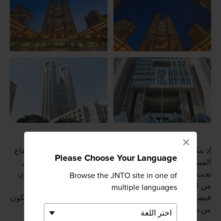
×
إذ يتكون هذا المجمَّع الحكومي من ثلاثة أبراج رئيسية يبلغ ارتفاع
Please Choose Your Language
المبنى الرئيسي 243 مترًا ويتكون من 48 طابقًا وثلاثة طوابق
تحت الأرض. أما المبنى الثاني، فيبلغ ارتفاعه 163 مترًا، ويتكون
Browse the JNTO site in one of
من 34 طابقًا وثلاثة طوابق تحت الأرض، وأما المبنى الثالث،
multiple languages
فيضم القاعة التي تشهد اجتماعات حكومة مدينة طوكيو، ويتكون
من سبعة طوابق، وبنيت مع الطابق السفلي وبه ممر دائري