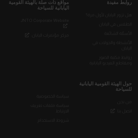
روابط مفيدة
مواقع ذات صلة بالهيئة القومية
اليابانية للسياحة
هل تزور اليابان لأول مرة؟
JNTO Corporate Website
الطقس في اليابان
الأسئلة الشائعة
مركز مؤتمرات اليابان
الأنشطة والجولات في
اليابان
روابط مكتبة الصور
ومقاطع الفيديو اليابانية
حول الهيئة القومية اليابانية
للسياحة
سياسة الخصوصية
من نحن
سياسة ملفات تعريف
اتصل بنا
الارتباط
شروط الاستخدام