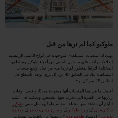
طوكيو كما لم ترها من قبل
تهيئ لك منصات المشاهدة الموجودة في أبراج المبنى الرئيسية
إطلالات رائعة على ما حول المبنى من أحياء طوكيو ومناطقها
المختلفة لتراها بمنظور لم ترها منه من قبل. وتقع منصات
المشاهدة تلك في الطابق 45 من كل برج، توجد الأسطح في
الطابق 45 من كل برج.
أفضل ما في هذا المنصات أنها مفتوحة مجانًا، وأفضل أوقات
زيارتها في الفترة التي تغرب فيها الشمس. ويمكنك في أغلب
الأيام أن تشاهد منها مختلف معالم طوكيو، مثل مبنى
طوكيو
سكاي-تري
و
برج طوكيو
و
ضريح ميجي-جينغو
و
متنزه
يويوغي
وستاد
طوكيو دوم
، فضلاً عن ناطحات السحاب