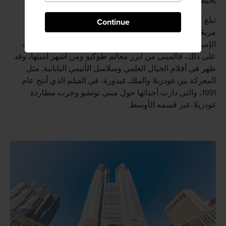
يحيط بساحته الرئيسية.
تبلغ مساحة المباني الثلاثة مجتمعة أكثر من 380 ألف مترًا
Continue
مربعًا، بينما على سبيل المثال لا تتجاوز مساحة طوابق مبنى
الإمباير ستيت الأمريكية نصف مساحة توتشو إلا بقليل. علاوة
على ذلك، فالمبنى من أبرز معالم طوكيو ومن أشهر أبنيتها، وقد
ظهر في أفلام الخيال العلمي وسلاسل الأنيمي اليابانية. مثل
المعركة بين غودزيلا والملك غيدورة، في الفيلم الذي أنتج عام
1991، والتي دارت أحداثها حول مبنى توتشو وجرت مطاردة
غودزيلا عبر قسمه الأوسط.