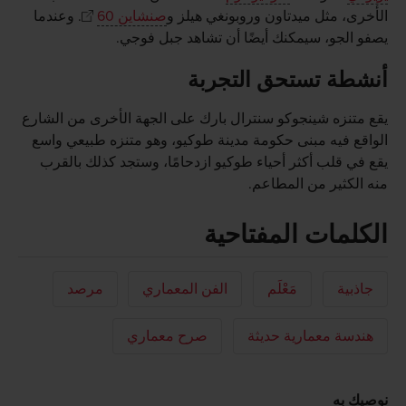
الأخرى، مثل ميدتاون وروبونغي هيلز و
صنشاين 60
. وعندما
يصفو الجو، سيمكنك أيضًا أن تشاهد جبل فوجي.
أنشطة تستحق التجربة
يقع متنزه شينجوكو سنترال بارك على الجهة الأخرى من الشارع
الواقع فيه مبنى حكومة مدينة طوكيو، وهو متنزه طبيعي واسع
يقع في قلب أكثر أحياء طوكيو ازدحامًا، وستجد كذلك بالقرب
منه الكثير من المطاعم.
الكلمات المفتاحية
جاذبية
مَعْلَم
الفن المعماري
مرصد
هندسة معمارية حديثة
صرح معماري
نوصيك به