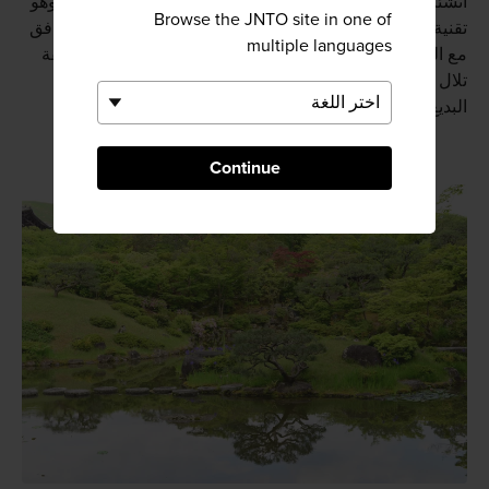
أُنشئت تلك الحديقة بعناية فائقة بالاستعانة بمفهوم الشاكِّي، وهو
Browse the JNTO site in one of
تقنية يابانية لإنشاء الحدائق أو المناظر الطبيعية بأسلوب متوافق
multiple languages
مع البيئة الطبيعية المحيطة. ستشاهد أثناء وجودك في الحديقة
تلال
منتزه نارا
القريب وأشجاره، ومدى تناغم هذا المنظر
البديع مع تصميم المكان.
Continue