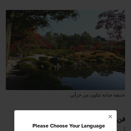
حديقة جذابة تتكون من جزأين
×
فن الشاكِّي
Please Choose Your Language