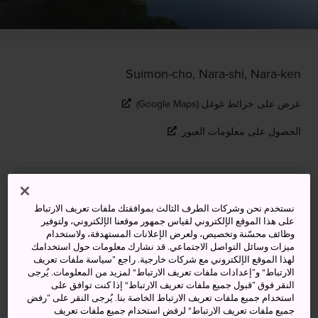
Suimon-cho, Nara-shi, Nara-ken
عرض على خرائط غوغل (Google Maps)
الحصول على معلومات العبور
الكلمات المفتاحية
الخريطة
نستخدم نحن وشركات الطرف الثالث بموافقتك ملفات تعريف الارتباط
على هذا الموقع الإلكتروني لقياس جمهور موقعنا الإلكتروني، ولتوفير
مشهد خلاب ومناظر طبيعية ساحرة
وظائف محسّنة وتخصيص، ولعرض الإعلانات المستهدفة، ولاستخدام
ميزات وسائل التواصل الاجتماعي. قد نشارك معلومات حول استخدامك
في انتظارك
لهذا الموقع الإلكتروني مع شركات خارجية. راجع ”سياسة ملفات تعريف
الارتباط“ و”إعدادات ملفات تعريف الارتباط“ لمزيد من المعلومات. يُرجى
النقر فوق ”قبول جميع ملفات تعريف الارتباط“ إذا كنت توافق على
اكتشف كيف كانت حياة الطبقة الثرية في إيسوين قبل مئات
استخدام جميع ملفات تعريف الارتباط الخاصة بنا. يُرجى النقر على ”رفض
السنين. وقد كانت تلك الحديقة الفاخرة مخصصة لأفراد الطبقة
جميع ملفات تعريف الارتباط“ لرفض استخدام جميع ملفات تعريف