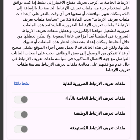
الارتباط الخاصة بنا. يُرجى تحريك مفتاح الاختيار إلى نشط إذا كنت توافق
العليا، أما اليوم فهي متاحة أمام الجمهور.
على استخدام جزء من ملفات تعريف الارتباط الخاصة بنا. بالإضافة إلى
ذلك، يمكنك تغيير موافقتك أو سحبها في أي وقت بالنقر على ”إعدادات
كيفية الوصول
ملفات تعريف الارتباط“ تحت المادة 3.2 من ”سياسة ملفات تعريف
الارتباط“ ملفات تعريف الارتباط الضرورية للغاية: تُعد هذه الملفات
ضرورية لتشغيل موقعنا الإلكتروني، وتعطيل ملفات تعريف الارتباط
تقع حديقة إيسوين على بُعد 15 دقيقة سيرًا على الأقدام من
الضرورية في انظمتنا يُعد أمرًا في غاية الصعوبة. ولا يمكن تعطيلها من
محطة كينتيتسو نارا.
خلال أنظمتنا. يمكنك إعداد متصفحك لحظر هذه الملفات أو تنبيهك
بشأنها، ولكن في هذه الحالة، قد لا تعمل بعض أجزاء الموقع بشكل صحيح
وبالنسبة للزائرين الذين يستخدمون محطة نارا، يمكنهم الوصول
أو قد لا تتمكن من الوصول إلى بعض الوظائف. يجب على اصحاب البيانات
التواصل مع جهة الاتصال المذكورة في سياسة ملفات تعريف الارتباط في
إلى الحديقة بواسطة الحافلة المتجهة إلى أوياماجوتاكو أو
حال عدم موافقتهم على معالجة ملفات تعريف الارتباط
سياسة ملفات
كونيميداى-هاتشيشوميه من رصيف رقم 5 أو 6. ثم النزول في
تعريف الارتباط
موقف حافلات أوشياغيتشو.
ملفات تعريف الارتباط الضرورية للغاية
نشط دائمًا
ملفات تعريف الارتباط الخاصة بالأداء
ملفات تعريف الارتباط الوظيفية
ملفات تعريف الارتباط المُستهدِفة