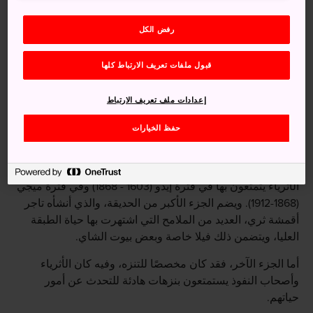
رفض الكل
قبول ملفات تعريف الارتباط كلها
إعدادات ملف تعريف الارتباط
حفظ الخيارات
حديقة تتكون من جزأين
تُعد حديقة إيسوين مثالاً رائعًا يوضح الرفاهية التي كان التجار
الأثرياء يتمتعون بها في فترة إيدو (1603 - 1868) وفي فترة ميجي
(1868-1912). ويضم الجزء الأكبر من الحديقة، والذي أنشأه تاجر
أقمشة ثري، العديد من الملامح التي اشتهرت بها حياة الطبقة
العليا، ويتضمن ذلك فيلا خاصة وبعض بيوت الشاي.
أما الجزء الآخر، فقد كان مخصصًا للتنزه، وفيه كان الأثرياء
وأصحاب النفوذ يستمتعون بنزهات هادئة للتحدث عن أمور
حياتهم.