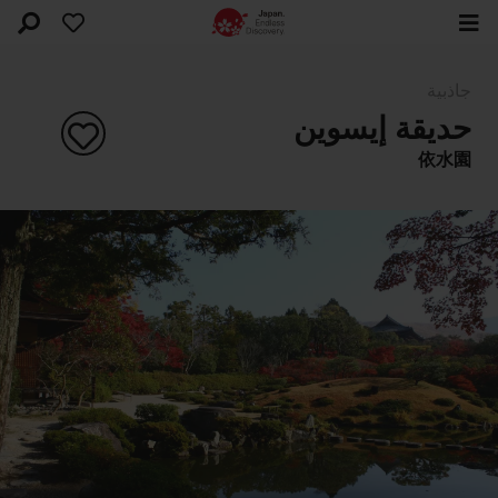
جاذبية
حديقة إيسوين
依水園