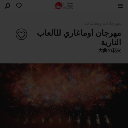
مهرجانات وفعاليات
مهرجان أوماغاري للألعاب
النارية
大曲の花火