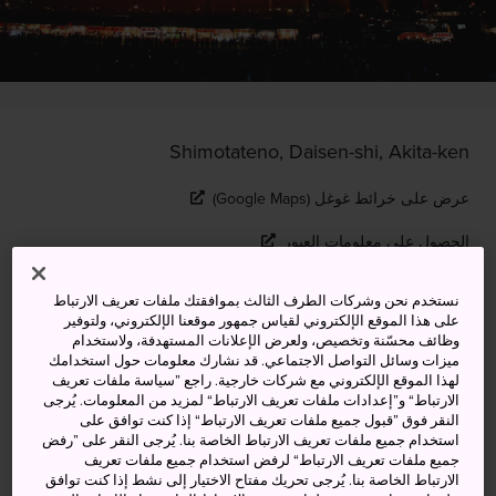
Shimotateno, Daisen-shi, Akita-ken
عرض على خرائط غوغل (Google Maps)
الحصول على معلومات العبور
نستخدم نحن وشركات الطرف الثالث بموافقتك ملفات تعريف الارتباط
على هذا الموقع الإلكتروني لقياس جمهور موقعنا الإلكتروني، ولتوفير
الكلمات المفتاحية
الخريطة
وظائف محسّنة وتخصيص، ولعرض الإعلانات المستهدفة، ولاستخدام
ميزات وسائل التواصل الاجتماعي. قد نشارك معلومات حول استخدامك
لهذا الموقع الإلكتروني مع شركات خارجية. راجع ”سياسة ملفات تعريف
أكبر عرض للألعاب النارية في
الارتباط“ و”إعدادات ملفات تعريف الارتباط“ لمزيد من المعلومات. يُرجى
النقر فوق ”قبول جميع ملفات تعريف الارتباط“ إذا كنت توافق على
توهوكو يعتبر منافسة وطنية أيضًا
استخدام جميع ملفات تعريف الارتباط الخاصة بنا. يُرجى النقر على ”رفض
جميع ملفات تعريف الارتباط“ لرفض استخدام جميع ملفات تعريف
الارتباط الخاصة بنا. يُرجى تحريك مفتاح الاختيار إلى نشط إذا كنت توافق
شاهد انفجار الألعاب النارية المبهرة في السماء مصحوبة