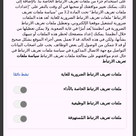
على استخدام جزء من ملفات تعريف الارتباط الخاصة بنا. بالإضافة إلى
بالقصص والموسيقى، مما يجمع عرض الضوء والصوت معًا في
ذلك، يمكنك تغيير موافقتك أو سحبها في أي وقت بالنقر على ”إعدادات
ملفات تعريف الارتباط“ تحت المادة 3.2 من ”سياسة ملفات تعريف
أحد المهرجانات الودية في نهاية أغسطس/آب في منطقة دايسن.
الارتباط“ ملفات تعريف الارتباط الضرورية للغاية: تُعد هذه الملفات
ويتنافس فنانو صنع الألعاب النارية على جائزة رئيسي الوزراء.
ضرورية لتشغيل موقعنا الإلكتروني، وتعطيل ملفات تعريف الارتباط
الضرورية في انظمتنا يُعد أمرًا في غاية الصعوبة. ولا يمكن تعطيلها من
وأفضل ما في الأمر أنه يمكن مشاهدة العرض مجانًا.
خلال أنظمتنا. يمكنك إعداد متصفحك لحظر هذه الملفات أو تنبيهك
بشأنها، ولكن في هذه الحالة، قد لا تعمل بعض أجزاء الموقع بشكل صحيح
أو قد لا تتمكن من الوصول إلى بعض الوظائف. يجب على اصحاب البيانات
التواصل مع جهة الاتصال المذكورة في سياسة ملفات تعريف الارتباط في
حال عدم موافقتهم على معالجة ملفات تعريف الارتباط
سياسة ملفات
أنشطة ومعالم رائعة
تعريف الارتباط
ملفات تعريف الارتباط الضرورية للغاية
نشط دائمًا
الاحتفاظ بملاحظات ذهنية حول أفضل الألعاب النارية
مشاهدة محترفي صنع الألعاب النارية الحديثين
ملفات تعريف الارتباط الخاصة بالأداء
يقومون بتوقيت الألعاب النارية مع الموسيقى
ملفات تعريف الارتباط الوظيفية
ملفات تعريف الارتباط المُستهدِفة
كيفية الوصول