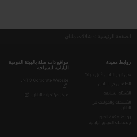
الصفحة الرئيسية
شلالات ماناي
روابط مفيدة
مواقع ذات صلة بالهيئة القومية
اليابانية للسياحة
هل تزور اليابان لأول مرة؟
JNTO Corporate Website
الطقس في اليابان
الأسئلة الشائعة
مركز مؤتمرات اليابان
الأنشطة والجولات في
اليابان
روابط مكتبة الصور
ومقاطع الفيديو اليابانية