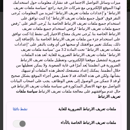
ميزات وسائل التواصل الاجتماعي. قد نشارك معلومات حول استخدامك
لهذا الموقع الإلكتروني مع شركات خارجية. راجع ”سياسة ملفات تعريف
الارتباط“ و”إعدادات ملفات تعريف الارتباط“ لمزيد من المعلومات. يُرجى
النقر فوق ”قبول جميع ملفات تعريف الارتباط“ إذا كنت توافق على
استخدام جميع ملفات تعريف الارتباط الخاصة بنا. يُرجى النقر على ”رفض
جميع ملفات تعريف الارتباط“ لرفض استخدام جميع ملفات تعريف
Mitai, Takachiho, Nishiusuki-gun, Miyazaki-ken
الارتباط الخاصة بنا. يُرجى تحريك مفتاح الاختيار إلى نشط إذا كنت توافق
على استخدام جزء من ملفات تعريف الارتباط الخاصة بنا. بالإضافة إلى
عرض على خرائط غوغل (Google Maps)
ذلك، يمكنك تغيير موافقتك أو سحبها في أي وقت بالنقر على ”إعدادات
ملفات تعريف الارتباط“ تحت المادة 3.2 من ”سياسة ملفات تعريف
الحصول على معلومات العبور
الارتباط“ ملفات تعريف الارتباط الضرورية للغاية: تُعد هذه الملفات
ضرورية لتشغيل موقعنا الإلكتروني، وتعطيل ملفات تعريف الارتباط
الضرورية في انظمتنا يُعد أمرًا في غاية الصعوبة. ولا يمكن تعطيلها من
خلال أنظمتنا. يمكنك إعداد متصفحك لحظر هذه الملفات أو تنبيهك
بشأنها، ولكن في هذه الحالة، قد لا تعمل بعض أجزاء الموقع بشكل صحيح
الكلمات المفتاحية
الخريطة
أو قد لا تتمكن من الوصول إلى بعض الوظائف. يجب على اصحاب البيانات
التواصل مع جهة الاتصال المذكورة في سياسة ملفات تعريف الارتباط في
حال عدم موافقتهم على معالجة ملفات تعريف الارتباط
سياسة ملفات
تعريف الارتباط
الكلمات المفتاحية
ملفات تعريف الارتباط الضرورية للغاية
نشط دائمًا
الطبيعة
شلال
ملفات تعريف الارتباط الخاصة بالأداء