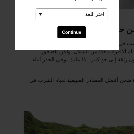
من حولك
Continue
 الشلالات 88 مترًا وتصب في جدولين صغيرين يصبان بدورهما في حوض
ك الاقتراب جدًا من الشلال، ولكن الصخور
ون زلقة إلى حدٍ كبير، لذا عليك توخي الحذر أثناء
ة ضمن أفضل المصادر الطبيعية لمياه الشرب في