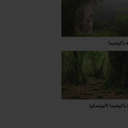
 ياكوشيما
ياكوشيما (اليونسكو)