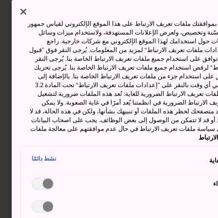
وافقتك ملفات تعريف الارتباط على هذا الموقع الإلكتروني لقياس جمهور
حسّنة وتخصيص، ولعرض الإعلانات المستهدفة، ولاستخدام ميزات وسائل
ت حول استخدامك لهذا الموقع الإلكتروني مع شركات خارجية. راجع
دات ملفات تعريف الارتباط“ لمزيد من المعلومات. يُرجى النقر فوق ”قبول
توافق على استخدام جميع ملفات تعريف الارتباط الخاصة بنا. يُرجى النقر
“ لرفض استخدام جميع ملفات تعريف الارتباط الخاصة بنا. يُرجى تحريك
 على استخدام جزء من ملفات تعريف الارتباط الخاصة بنا. بالإضافة إلى
ذلك، يمكنك تغيير موافقتك أو سحبها في أي وقت بالنقر على ”إعدادات ملفات تعريف الارتباط“ تحت المادة 3.2
ات تعريف الارتباط الضرورية للغاية: تُعد هذه الملفات ضرورية لتشغيل
 الارتباط الضرورية في انظمتنا يُعد أمرًا في غاية الصعوبة. ولا يمكن
د متصفحك لحظر هذه الملفات أو تنبيهك بشأنها، ولكن في هذه الحالة، قد لا
و قد لا تتمكن من الوصول إلى بعض الوظائف. يجب على اصحاب البيانات
 سياسة ملفات تعريف الارتباط في حال عدم موافقتهم على معالجة ملفات
ارتباط
نشط دائمًا
اية
ء