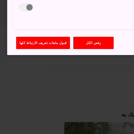
عرض على خرائط غوغل (Google Maps)
رفض الكل
قبول ملفات تعريف الارتباط كلها
الحصول على معلومات العبور
ك به