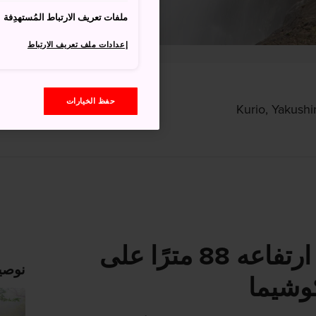
ملفات تعريف الارتباط المُستهدِفة
إعدادات ملف تعريف الارتباط
حفظ الخيارات
Kurio, Yakush
شلال مذهل يبلغ ارتفاعه 88 مترًا على
نوصي
وشيما