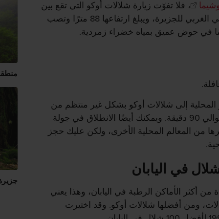
وشيما
، فلا تفوّت زيارة شلالات أوكو التي تقع بين
كوريو وناغاتا على الساحل الجنوبي الغربي للجزيرة، ويبلغ ارتفاعها 88 مترًا وتصب
ما في حوض عميق بمياه خضراء زمردية.
منطقة
فلة.
المحلية إلى شلالات أوكو بشكل غير منتظم من
ميناء ميانورا؛ وتستغرق الرحلة حوالي 90 دقيقة. ويمكنك أيضًا الانطلاق في جولة
ها من المعالم المحلية الأخرى، ولكن عليك حجز
ية.
جزيرة 
 من أكثر الأماكن الرطبة في اليابان، وهذا يعني
لات، ومن أفضلها شلالات أوكو. وقد اختيرت