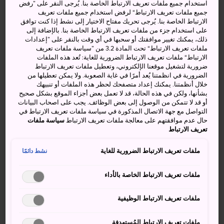
وبحيرة. وتمتاز هذه المنطقة بجمال أخَّاذ، ما أهلها لأن تُدرج ضمن
استخدام جميع ملفات تعريف الارتباط الخاصة بنا. يُرجى النقر على ”رفض
جميع ملفات تعريف الارتباط“ لرفض استخدام جميع ملفات تعريف
قائمة مواقع التراث العالمي التابعة لمنظمة اليونسكو.
الارتباط الخاصة بنا. يُرجى تحريك مفتاح الاختيار إلى نشط إذا كنت توافق
على استخدام جزء من ملفات تعريف الارتباط الخاصة بنا. بالإضافة إلى
كيفية الوصول
ذلك، يمكنك تغيير موافقتك أو سحبها في أي وقت بالنقر على ”إعدادات
ملفات تعريف الارتباط“ تحت المادة 3.2 من ”سياسة ملفات تعريف
الارتباط“ ملفات تعريف الارتباط الضرورية للغاية: تُعد هذه الملفات
تبعد المنطقة مسافة 10 دقائق بالسيارة من محطة جونيكو
ضرورية لتشغيل موقعنا الإلكتروني، وتعطيل ملفات تعريف الارتباط
الضرورية في انظمتنا يُعد أمرًا في غاية الصعوبة. ولا يمكن تعطيلها من
للوصول لمدينة فوكوراماشي، ستستغرق المسافة قرابة
خلال أنظمتنا. يمكنك إعداد متصفحك لحظر هذه الملفات أو تنبيهك
بشأنها، ولكن في هذه الحالة، قد لا تعمل بعض أجزاء الموقع بشكل صحيح
ساعتين ونصف بالسيارة من محطة أوموري.
أو قد لا تتمكن من الوصول إلى بعض الوظائف. يجب على اصحاب البيانات
التواصل مع جهة الاتصال المذكورة في سياسة ملفات تعريف الارتباط في
أما بالقطار، فستستغرق أكثر من 3 ساعات تقريبًا حتى محطة
حال عدم موافقتهم على معالجة ملفات تعريف الارتباط
سياسة ملفات
جونيكو من محطة أوموري بالقطار السريع، أو ستستغرق ما يزيد
تعريف الارتباط
عن 6 ساعات بالقطار العادي. تبعد المسافة من محطة جونيكو
مقدار 10 دقائق بالسيارة حتى منطقة مجموعة بحيرات جونيكو
ملفات تعريف الارتباط الضرورية للغاية
نشط دائمًا
الاثنتي عشر.
ملفات تعريف الارتباط الخاصة بالأداء
تستغرق الرحلة من معظم بحيرات
شيراكامي سانشي
، بما
فيها مجموعة بحيرات جونيكو الاثنتي عشر أقل من ساعة
ملفات تعريف الارتباط الوظيفية
بالسيارة من
مدينة هيروساكي
. وتوفر شركة كونان باص أيضًا
حافلات للجولات السياحية تذهب إلى
شيراكامي سانشي
.
ملفات تعريف الارتباط المُستهدِفة