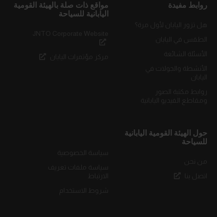
روابط مفيدة
مواقع ذات صلة بالهيئة القومية
اليابانية للسياحة
هل تزور اليابان لأول مرة؟
JNTO Corporate Website
الطقس في اليابان
الأسئلة الشائعة
مركز مؤتمرات اليابان
الأنشطة والجولات في
اليابان
روابط مكتبة الصور
ومقاطع الفيديو اليابانية
حول الهيئة القومية اليابانية
للسياحة
سياسة الخصوصية
من نحن
سياسة ملفات تعريف
اتصل بنا
الارتباط
شروط الاستخدام