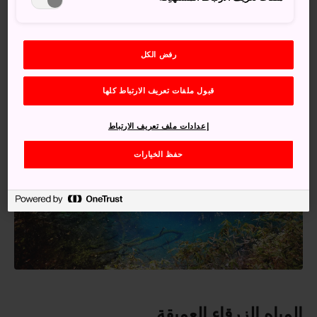
عندما تبلغ منطقة شيراكامي، ستضطر إلى المشي حتى تصل
إلى بعض المواقع؛ لذا عليك أن ترتدي أحذية مناسبة للمشي.
رفض الكل
قبول ملفات تعريف الارتباط كلها
إعدادات ملف تعريف الارتباط
حفظ الخيارات
المياه الزرقاء العميقة