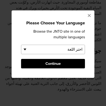
مقاطعة أوموري المجاورة. حيث انهارت الأرض، وكوَّنت بعض
المياه النقية الموجودة تحت الأرض بحيرات وبِرك في هذه
المنطقة.
×
Please Choose Your Language
ما تزال مجموعة بحيرات جونيكو الاثنتي عشر تتدفق مياهها من
جوف الأرض؛ مما يحافظ على مستوى المياه ونقائها. وهناك
Browse the JNTO site in one of
اعتقاد شائع بأن المياه تتم تصفيتها بفعل غابة أشجار الزان
multiple languages
الكثيفة.
جولة للتنزه حتى البحيرات
سيكون من الصعب للغاية أن ترى البحيرات الثلاثة والثلاثين
Continue
جميعًا، لكن عليك أن تلقي نظرة فاحصة حول هذه المنطقة. يوجد
العديد من الطيور والحيوانات البرية التي تعيش في غابة الزان
التي نمت قديمًا. تعمل معظم الألوان الغامقة والغنية، وأغلبها من
اللونين الأخضر والأزرق، إلى جانب التربة الغنية على تهيئة أجواء
يبعث على الاسترخاء والهدوء.