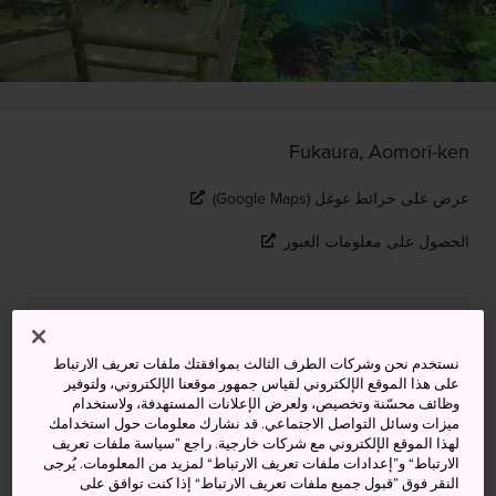
Fukaura, Aomori-ken
عرض على خرائط غوغل (Google Maps)
الحصول على معلومات العبور
الكلمات المفتاحية
الخريطة
نستخدم نحن وشركات الطرف الثالث بموافقتك ملفات تعريف الارتباط
على هذا الموقع الإلكتروني لقياس جمهور موقعنا الإلكتروني، ولتوفير
جمال البحيرات يخطف الألباب
وظائف محسّنة وتخصيص، ولعرض الإعلانات المستهدفة، ولاستخدام
ميزات وسائل التواصل الاجتماعي. قد نشارك معلومات حول استخدامك
لهذا الموقع الإلكتروني مع شركات خارجية. راجع ”سياسة ملفات تعريف
مجموعة بحيرات جونيكو الاثني عشر (تعني كلمة جونيكو 12
الارتباط“ و”إعدادات ملفات تعريف الارتباط“ لمزيد من المعلومات. يُرجى
بحيرة باللغة اليابانية) هو اسم لمجموعة تتألف من 33 بِركة
النقر فوق ”قبول جميع ملفات تعريف الارتباط“ إذا كنت توافق على