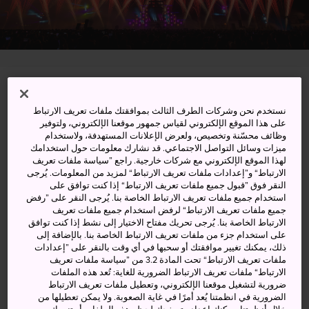
Obihiro-shi, Hokkaido
نستخدم نحن وشركات الطرف الثالث بموافقتك ملفات تعريف الارتباط
عرض على خرائط غوغل (Google Maps)
على هذا الموقع الإلكتروني لقياس جمهور موقعنا الإلكتروني، ولتوفير
وظائف محسّنة وتخصيص، ولعرض الإعلانات المستهدفة، ولاستخدام
ميزات وسائل التواصل الاجتماعي. قد نشارك معلومات حول استخدامك
الحصول على معلومات العبور
لهذا الموقع الإلكتروني مع شركات خارجية. راجع ”سياسة ملفات تعريف
الارتباط“ و”إعدادات ملفات تعريف الارتباط“ لمزيد من المعلومات. يُرجى
النقر فوق ”قبول جميع ملفات تعريف الارتباط“ إذا كنت توافق على
استخدام جميع ملفات تعريف الارتباط الخاصة بنا. يُرجى النقر على ”رفض
الكلمات المفتاحية
الخريطة
جميع ملفات تعريف الارتباط“ لرفض استخدام جميع ملفات تعريف
الارتباط الخاصة بنا. يُرجى تحريك مفتاح الاختيار إلى نشط إذا كنت توافق
على استخدام جزء من ملفات تعريف الارتباط الخاصة بنا. بالإضافة إلى
مهرجان مذهل للألعاب النارية
ذلك، يمكنك تغيير موافقتك أو سحبها في أي وقت بالنقر على ”إعدادات
ملفات تعريف الارتباط“ تحت المادة 3.2 من ”سياسة ملفات تعريف
الملونة والمضيئة والفنية
الارتباط“ ملفات تعريف الارتباط الضرورية للغاية: تُعد هذه الملفات
ضرورية لتشغيل موقعنا الإلكتروني، وتعطيل ملفات تعريف الارتباط
الضرورية في انظمتنا يُعد أمرًا في غاية الصعوبة. ولا يمكن تعطيلها من
تتمتع الألعاب النارية بتاريخ طويل في اليابان وتشكل جزءًا لا