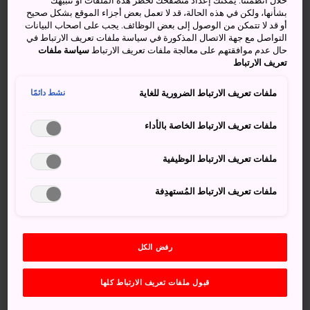
خلال أنظمتنا. يمكنك إعداد متصفحك لحظر هذه الملفات أو تنبيهك
يتجزأ من فترة عُطلة الأوبون الصيفية في منتصف شهر
بشأنها، ولكن في هذه الحالة، قد لا تعمل بعض أجزاء الموقع بشكل صحيح
أو قد لا تتمكن من الوصول إلى بعض الوظائف. يجب على اصحاب البيانات
أغسطس/آب. يُقام عرض كاتشيامي للألعاب النارية في أوبيهيرو
التواصل مع جهة الاتصال المذكورة في سياسة ملفات تعريف الارتباط في
في الثالث عشر من شهر أغسطس/آب، ويُعد أحد أكبر العروض
حال عدم موافقتهم على معالجة ملفات تعريف الارتباط
سياسة ملفات
اليابانية للألعاب النارية، حيث يتم إطلاق 20 ألف لعبة نارية
تعريف الارتباط
بالتزامن مع المقطوعات الموسيقية. وتُقام فعالية كاتشيامي
ملفات تعريف الارتباط الضرورية للغاية
نشط دائمًا
حول منحنى في النهر وتشتهر بعروضها الفنية المذهلة، حيث يتم
الجمع بين الألعاب النارية والهياكل المبنية خصيصًا للحدث
ملفات تعريف الارتباط الخاصة بالأداء
والموسيقى والأضواء المتناغمة مع المناظر الطبيعية.
كيفية الوصول
ملفات تعريف الارتباط الوظيفية
ملفات تعريف الارتباط المُستهدِفة
يُقام عرض كاتشيامي للألعاب النارية على ضفاف نهر توكاتشي
في موقع قريب من متنزه كيهوكو. ويمكن الوصول إليه سيرًا
على الأقدام من محطة أوبيهيرو. وتقع ضفة النهر على بُعد 20
دقيقة سيرًا على الأقدام من محطة أوبيهيرو.
رفض الكل
افتتاح احتفالات الأوبون المحلية
قبول ملفات تعريف الارتباط كلها
يُعد مهرجان كاشيماي للألعاب النارية فعالية رئيسية تمهيدية