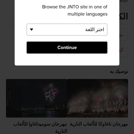
الإلكتروني الرسمي
Browse the JNTO site in one of
multiple languages
الكلمات المفتاحية
مهرجانات وفعاليات
مهرجان محلي
Continue
ألعاب نارية
فصل الصيف
نوصيك به
مهرجان ناغاوكا للألعاب النارية
مهرجان سوميداغاوا للألعاب
النارية