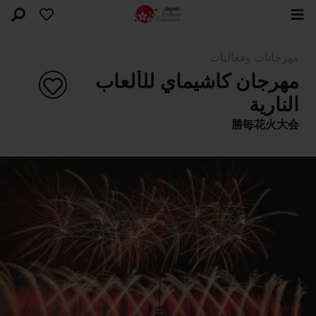
مهرجانات وفعاليات
مهرجان كاشيماي للألعاب
النارية
勝毎花火大会