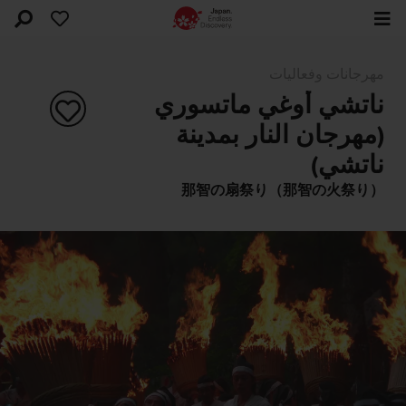
مهرجانات وفعاليات
ناتشي أوغي ماتسوري
(مهرجان النار بمدينة
ناتشي)
那智の扇祭り（那智の火祭り）