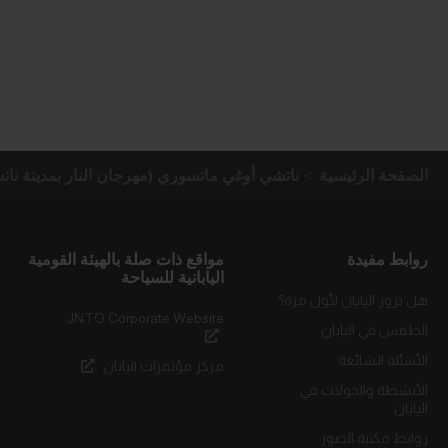
الصفحة الرئيسية
ناتشي أوغي ماتسوري (مهرجان النار بمدينة نات
روابط مفيدة
مواقع ذات صلة بالهيئة القومية
اليابانية للسياحة
هل تزور اليابان لأول مرة؟
JNTO Corporate Website
الطقس في اليابان
الأسئلة الشائعة
مركز مؤتمرات اليابان
الأنشطة والجولات في
اليابان
روابط مكتبة الصور