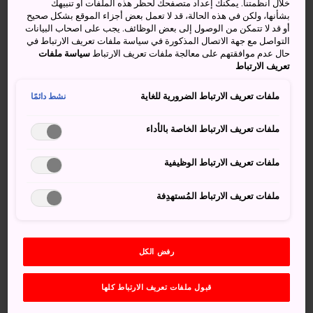
بالقرب من شلال هادر
خلال أنظمتنا. يمكنك إعداد متصفحك لحظر هذه الملفات أو تنبيهك
بشأنها، ولكن في هذه الحالة، قد لا تعمل بعض أجزاء الموقع بشكل صحيح
أو قد لا تتمكن من الوصول إلى بعض الوظائف. يجب على اصحاب البيانات
عادةً ما يقطع الزوار درجات السلم الحجرية المؤدية إلى شلالات
التواصل مع جهة الاتصال المذكورة في سياسة ملفات تعريف الارتباط في
حال عدم موافقتهم على معالجة ملفات تعريف الارتباط
سياسة ملفات
ناتشي من
ضريح كومانو ناتشي
في مقاطعة
واكاياما
على
تعريف الارتباط
مهل وهم يستمتعون بمشاهدة الطبيعة الجميلة من حولهم،
ملفات تعريف الارتباط الضرورية للغاية
نشط دائمًا
لكن تلك الدرجات الحجرية الهادئة يجتاحها في يوم 14 يوليو/تموز
من كل عام الزئير والهتافات في مهرجان ناتشي أوغي ماتسوري
ملفات تعريف الارتباط الخاصة بالأداء
أو مهرجان النار بمدينة ناتشي.
ملفات تعريف الارتباط الوظيفية
أنشطة ومعالم رائعة
ملفات تعريف الارتباط المُستهدِفة
مشاهدة حملة المشاعل يحملون مناراتهم الموقدة
وسط الترانيم الدينية وسحب الدخان الكثيفة
رفض الكل
استكشاف ضريح كومانو ناتشي تايشا الكبير وشلالات
قبول ملفات تعريف الارتباط كلها
ناتشي