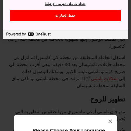
إعدادات ملف تعريف الارتباط
حفظ الخيارات
كيفية الوصول
يقع
ضريح كومانو ناتشي تايشا
الكبير في
منطقة ناتشي
التي يمكنك الوصول إليها بسهولة بالحافلة من محطة جيه آر كي
كاتسورا.
استقل الحافلة المنطلقة من محطة كي-كاتسورا ثم انزل في
محطة حافلات ناتشيسان بعد 30 دقيقة، وهي أقرب محطة إلى
ضريح كومانو ناتشي تايشا الكبير. ويمكنك الوصول كذلك
إلى
شلالات ناتشي
إذا نزلت في محطة ناتشي-نو-تاكي-ماي
السابقة لمحطة ناتشيسان.
تطهير للروح
مهرجان ناتشي أوغي ماتسوري من الطقوس التطهرية التي
يُحمل فيها 12 ضريحًا متحركًا مشتعلاً تتخذ شكل الشلالات.
×
Please Choose Your Language
ويُعد هذا المهرجان واحدًا من أشهر المهرجانات وأكثرها روعة