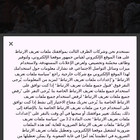
نستخدم نحن وشركات الطرف الثالث بموافقتك ملفات تعريف الارتباط
1 Nachisan, Nachikatsuura-cho, Higashimuro-gun,
على هذا الموقع الإلكتروني لقياس جمهور موقعنا الإلكتروني، ولتوفير
Wakayama-ken
وظائف محسّنة وتخصيص، ولعرض الإعلانات المستهدفة، ولاستخدام
ميزات وسائل التواصل الاجتماعي. قد نشارك معلومات حول استخدامك
لهذا الموقع الإلكتروني مع شركات خارجية. راجع ”سياسة ملفات تعريف
عرض على خرائط غوغل (Google Maps)
الارتباط“ و”إعدادات ملفات تعريف الارتباط“ لمزيد من المعلومات. يُرجى
النقر فوق ”قبول جميع ملفات تعريف الارتباط“ إذا كنت توافق على
الحصول على معلومات العبور
استخدام جميع ملفات تعريف الارتباط الخاصة بنا. يُرجى النقر على ”رفض
جميع ملفات تعريف الارتباط“ لرفض استخدام جميع ملفات تعريف
الارتباط الخاصة بنا. يُرجى تحريك مفتاح الاختيار إلى نشط إذا كنت توافق
على استخدام جزء من ملفات تعريف الارتباط الخاصة بنا. بالإضافة إلى
الكلمات المفتاحية
الخريطة
ذلك، يمكنك تغيير موافقتك أو سحبها في أي وقت بالنقر على ”إعدادات
ملفات تعريف الارتباط“ تحت المادة 3.2 من ”سياسة ملفات تعريف
الارتباط“ ملفات تعريف الارتباط الضرورية للغاية: تُعد هذه الملفات
مهرجان للنار بجانب ضريح ضخم
ضرورية لتشغيل موقعنا الإلكتروني، وتعطيل ملفات تعريف الارتباط
الضرورية في انظمتنا يُعد أمرًا في غاية الصعوبة. ولا يمكن تعطيلها من