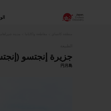
الو
منطقة كانساي
مقاطعة واكاياما
مدينة شيراهاما
الطبيعة
جزيرة إنجتسو (إنجتس
円月島