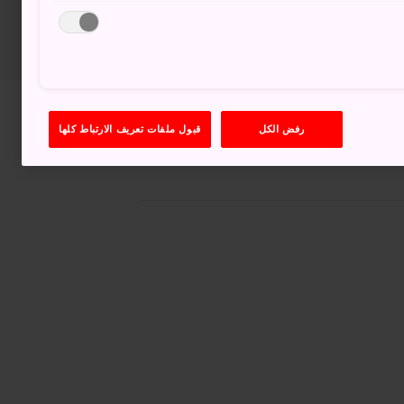
عرض على خرائط غوغل (Google Maps)
رفض الكل
قبول ملفات تعريف الارتباط كلها
الحصول على معلومات العبور