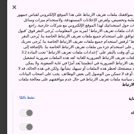
وافقتك ملفات تعريف الارتباط على هذا الموقع الإلكتروني لقياس جمهور
حسّنة وتخصيص، ولعرض الإعلانات المستهدفة، ولاستخدام ميزات وسائل
ت حول استخدامك لهذا الموقع الإلكتروني مع شركات خارجية. راجع
دات ملفات تعريف الارتباط“ لمزيد من المعلومات. يُرجى النقر فوق ”قبول
توافق على استخدام جميع ملفات تعريف الارتباط الخاصة بنا. يُرجى النقر
“ لرفض استخدام جميع ملفات تعريف الارتباط الخاصة بنا. يُرجى تحريك
 على استخدام جزء من ملفات تعريف الارتباط الخاصة بنا. بالإضافة إلى
ذلك، يمكنك تغيير موافقتك أو سحبها في أي وقت بالنقر على ”إعدادات ملفات تعريف الارتباط“ تحت المادة 3.2
ات تعريف الارتباط الضرورية للغاية: تُعد هذه الملفات ضرورية لتشغيل
 الارتباط الضرورية في انظمتنا يُعد أمرًا في غاية الصعوبة. ولا يمكن
د متصفحك لحظر هذه الملفات أو تنبيهك بشأنها، ولكن في هذه الحالة، قد لا
و قد لا تتمكن من الوصول إلى بعض الوظائف. يجب على اصحاب البيانات
 سياسة ملفات تعريف الارتباط في حال عدم موافقتهم على معالجة ملفات
ارتباط
نشط دائمًا
اية
ء