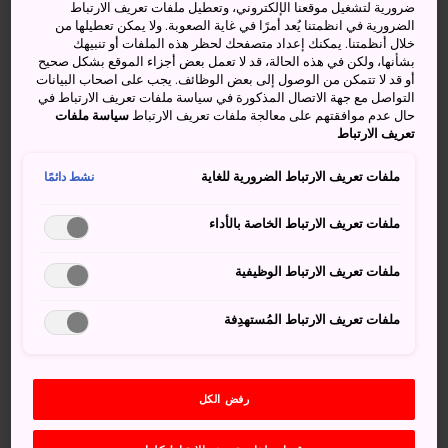
ضرورية لتشغيل موقعنا الإلكتروني، وتعطيل ملفات تعريف الارتباط
عشيرة موريوكا مقرًا رئيسيًا لحكمهم. وقد اختفت المباني
الضرورية في انظمتنا يُعد أمرًا في غاية الصعوبة. ولا يمكن تعطيلها من
الأصلية، لكن ذكرى القلعة تعيش في جدرانها الحجرية.
خلال أنظمتنا. يمكنك إعداد متصفحك لحظر هذه الملفات أو تنبيهك
بشأنها، ولكن في هذه الحالة، قد لا تعمل بعض أجزاء الموقع بشكل صحيح
أو قد لا تتمكن من الوصول إلى بعض الوظائف. يجب على اصحاب البيانات
كيفية الوصول
التواصل مع جهة الاتصال المذكورة في سياسة ملفات تعريف الارتباط في
حال عدم موافقتهم على معالجة ملفات تعريف الارتباط
سياسة ملفات
تعريف الارتباط
يمكن الوصول إلى قلعة موريوكا بالحافلة أو سيارة الأجرة من
محطة قطارات موريوكا.
ملفات تعريف الارتباط الضرورية للغاية
نشط دائمًا
تقف حافلات مورويوكا بالمدينة لزيارة لمعالم السياحية عند
ملفات تعريف الارتباط الخاصة بالأداء
موريوكا جواتو كوين (على بُعد 10 دقائق من محطة موريوكا)،
ويمكنك أيضًا قطع هذه المسافة سيرًا على الأقدام (من 15 إلى
ملفات تعريف الارتباط الوظيفية
20 دقيقة).
حقائق سريعة
ملفات تعريف الارتباط المُستهدِفة
اكتمل بناء القلعة عام 1633
هدمت حكومة ميجي جميع مباني القلعة عام 1874
رفض الكل