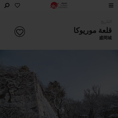
التاريخ
قلعة موريوكا
盛岡城