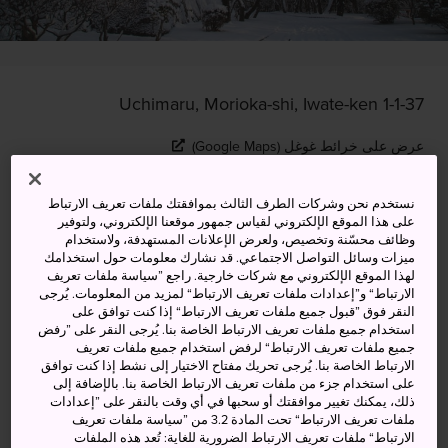
1-1-37 Uchimaru, Morioka-shi, Iwate-ken
عرض على خرائط غوغل (Google Maps)
الحصول على معلومات العبور
نستخدم نحن وشركات الطرف الثالث بموافقتك ملفات تعريف الارتباط
على هذا الموقع الإلكتروني لقياس جمهور موقعنا الإلكتروني، ولتوفير
وظائف محسّنة وتخصيص، ولعرض الإعلانات المستهدفة، ولاستخدام
ميزات وسائل التواصل الاجتماعي. قد نشارك معلومات حول استخدامك
الكلمات المفتاحية
الخريطة
لهذا الموقع الإلكتروني مع شركات خارجية. راجع ”سياسة ملفات تعريف
الارتباط“ و”إعدادات ملفات تعريف الارتباط“ لمزيد من المعلومات. يُرجى
النقر فوق ”قبول جميع ملفات تعريف الارتباط“ إذا كنت توافق على
الاسترخاء والتمتع بالمناظر الطبيعية
استخدام جميع ملفات تعريف الارتباط الخاصة بنا. يُرجى النقر على ”رفض
جميع ملفات تعريف الارتباط“ لرفض استخدام جميع ملفات تعريف
بين أطلال القلاع
الارتباط الخاصة بنا. يُرجى تحريك مفتاح الاختيار إلى نشط إذا كنت توافق
على استخدام جزء من ملفات تعريف الارتباط الخاصة بنا. بالإضافة إلى
ذلك، يمكنك تغيير موافقتك أو سحبها في أي وقت بالنقر على ”إعدادات
ذات يوم، كانت هناك قلعة عملاقة تزين أفق
موريوكا
، أما
ملفات تعريف الارتباط“ تحت المادة 3.2 من ”سياسة ملفات تعريف
اليوم، فقد حلت محلها حديقة أعلى التل الذي اختارته قديمًا
الارتباط“ ملفات تعريف الارتباط الضرورية للغاية: تُعد هذه الملفات