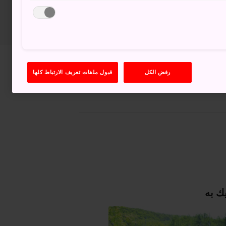
عرض على خرائط غوغل (Google Maps)
رفض الكل
قبول ملفات تعريف الارتباط كلها
الحصول على معلومات العبور
ك به