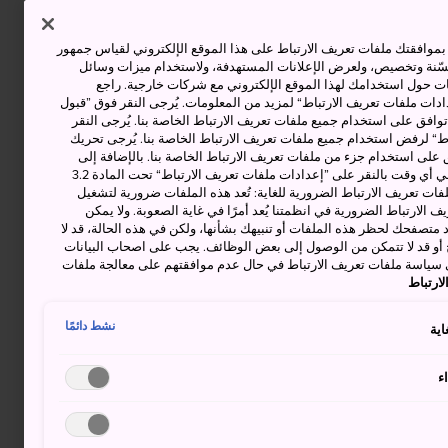
وافقتك ملفات تعريف الارتباط على هذا الموقع الإلكتروني لقياس جمهور
حسّنة وتخصيص، ولعرض الإعلانات المستهدفة، ولاستخدام ميزات وسائل
ت حول استخدامك لهذا الموقع الإلكتروني مع شركات خارجية. راجع
دات ملفات تعريف الارتباط“ لمزيد من المعلومات. يُرجى النقر فوق ”قبول
توافق على استخدام جميع ملفات تعريف الارتباط الخاصة بنا. يُرجى النقر
“ لرفض استخدام جميع ملفات تعريف الارتباط الخاصة بنا. يُرجى تحريك
 على استخدام جزء من ملفات تعريف الارتباط الخاصة بنا. بالإضافة إلى
ذلك، يمكنك تغيير موافقتك أو سحبها في أي وقت بالنقر على ”إعدادات ملفات تعريف الارتباط“ تحت المادة 3.2
ات تعريف الارتباط الضرورية للغاية: تُعد هذه الملفات ضرورية لتشغيل
 الارتباط الضرورية في انظمتنا يُعد أمرًا في غاية الصعوبة. ولا يمكن
د متصفحك لحظر هذه الملفات أو تنبيهك بشأنها، ولكن في هذه الحالة، قد لا
و قد لا تتمكن من الوصول إلى بعض الوظائف. يجب على اصحاب البيانات
 سياسة ملفات تعريف الارتباط في حال عدم موافقتهم على معالجة ملفات
ارتباط
نشط دائمًا
اية
ء