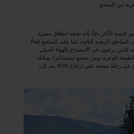
بة من المنتجع.
ر السنة الأكثر دفئًا بأنه نقطة انطلاق مميزة
لمناطق الريفية النائية، كما يلقى المنتجع إقبالًا
حد الذين يرغبون في الاستمتاع بالهواء الجبلي
طبيعة الوعرة. ومن منتجع تينجيندايرا، يمكنك
استقلال مصعد التزلج الذي يأخذك في رحلة ممتعة على ارتفاع 1500 متر إلى