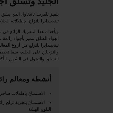
الجليد وتسلق أ
يتميز تلفريك تانيغاوا، الذي يشق
تينجيندايرا للتزلج، بإطلالاته ال
ويأخذك هذا التلفريك الرائع في 
الهواء الطلق تتميز بأجواء رائعة س
تينجيندايرا للتزلج من أروع المعالم
والتزحلق على الجليد، بينما تحظ
التسلق والتجول في الشهور الأكثر 
أنشطة ومعالم رائ
الاستمتاع بإطلالات ساحرة
الاستمتاع بتجربة تزلج را
الثلوج الهشّة