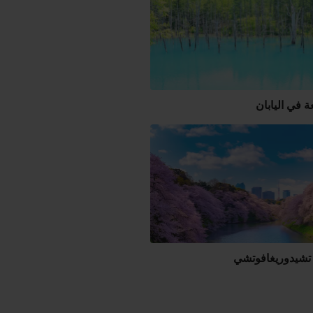
ة في اليابان
تشيدوريغافوتشي