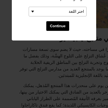
Continue
منتجع تينجيندايرا
صغيرًا في مساحته، حيث لا يضم سوى تسعة مسارات
 بين عُشاق التزلج على الثلوج الهشّة، وذلك بفضل ما
ج وتجربة التزلج بين المناطق الريفية الخلابة
ما يوجد بالمنتجع العديد من مدارس التزلج التي توفر
باللغة الإنجليزية للمبتدئين.
 يوم على منحدرات هذا المنتجع المُذهل، يمكنك
ر بالعديد من الفنادق التي يمكنك الاختيار من بينها،
تميز بغرفه الأنيقة المُصممة على الطراز الياباني
ووجبات الكايسيكي اللذيذة؛ كما يقع فندق تاكاراجاوا