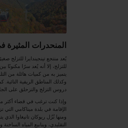
المنحدرات المثيرة في 
يُعد منتجع تينجيندايرا للتزلج 
للتزلج، إلا أنه يُعد سرًا مكنونًا
يتميز به من كميات هائلة من الثلو
وكذلك المناطق الريفية النائية. ك
دروس التزلج والتزحلق على الجليد 
وإذا كنت ترغب في قضاء أكثر من
الإقامة في بلدة ميناكامي التي تزخ
ومنها نُزُل ريوكان تانيغاوا الذي ي
التقليدي، وينابيع المياه الساخنة 