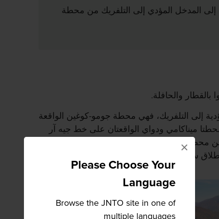
 إلى المدخل المؤدي إلى التلفريك من محطة
 بالقطار والحافلة.
دية إلى التلفريك، فهي محطة جومو-كوغين الواقعة
تا ميناكامي ودواي الواقعتان على خط جيه آر
من محطتي جومو-كوغين وميناكامي متجهة إلى
×
نطلاق سيرًا على الأقدام من محطة دواي.
Please Choose Your
Language
Browse the JNTO site in one of
multiple languages