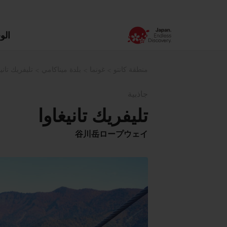
الو
منطقة كانتو
غونما
بلدة ميناكامي
تليفريك تانيغ
جاذبية
تليفريك تانيغاوا
谷川岳ロープウェイ