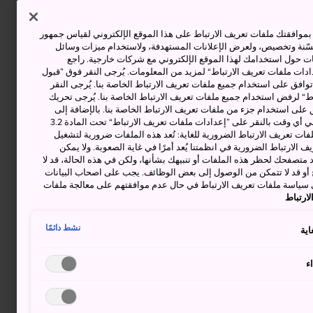
وافقتك ملفات تعريف الارتباط على هذا الموقع الإلكتروني لقياس جمهور
حسّنة وتخصيص، ولعرض الإعلانات المستهدفة، ولاستخدام ميزات وسائل
ت حول استخدامك لهذا الموقع الإلكتروني مع شركات خارجية. راجع
دات ملفات تعريف الارتباط“ لمزيد من المعلومات. يُرجى النقر فوق ”قبول
توافق على استخدام جميع ملفات تعريف الارتباط الخاصة بنا. يُرجى النقر
“ لرفض استخدام جميع ملفات تعريف الارتباط الخاصة بنا. يُرجى تحريك
 على استخدام جزء من ملفات تعريف الارتباط الخاصة بنا. بالإضافة إلى
ذلك، يمكنك تغيير موافقتك أو سحبها في أي وقت بالنقر على ”إعدادات ملفات تعريف الارتباط“ تحت المادة 3.2
ات تعريف الارتباط الضرورية للغاية: تُعد هذه الملفات ضرورية لتشغيل
 الارتباط الضرورية في انظمتنا يُعد أمرًا في غاية الصعوبة. ولا يمكن
د متصفحك لحظر هذه الملفات أو تنبيهك بشأنها، ولكن في هذه الحالة، قد لا
و قد لا تتمكن من الوصول إلى بعض الوظائف. يجب على اصحاب البيانات
 سياسة ملفات تعريف الارتباط في حال عدم موافقتهم على معالجة ملفات
ارتباط
نشط دائمًا
اية
ء