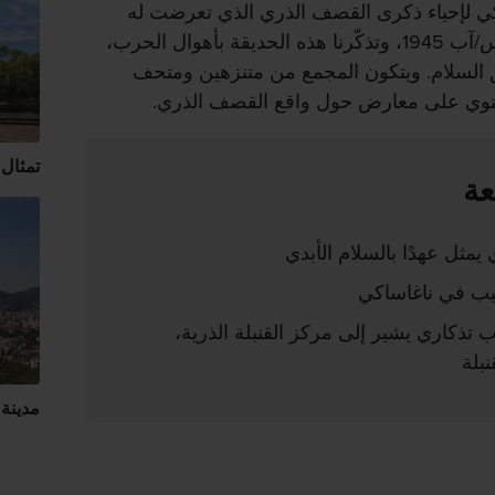
كي لإحياء ذكرى القصف الذري الذي تعرضت له
في 9 أغسطس/آب 1945، وتذكّرنا هذه الحديقة بأهوال الحرب،
 السلام. ويتكون المجمع من متنزهين ومتحف
 يحتوي على معارض حول واقع القصف الذري.
تمثال 
عة
يمثل عهدًا بالسلام الأبدي
هيب في ناغاساكي
 تذكاري يشير إلى مركز القنبلة الذرية،
بلة
مدينة 