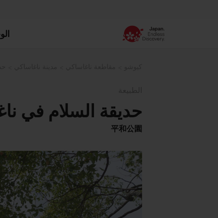
الو
كيوشو
مقاطعة ناغاساكي
مدينة ناغاساكي
حد
الطبيعة
حديقة السلام في نا
平和公園