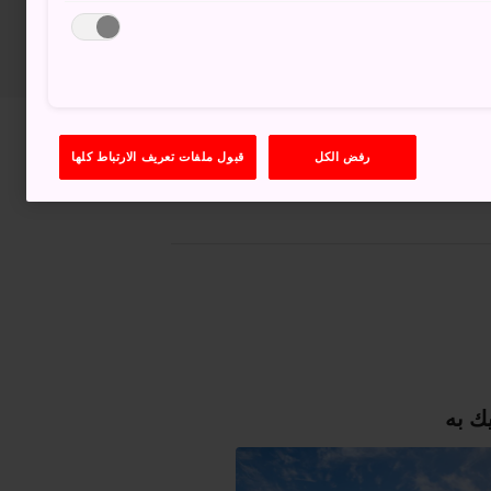
عرض على خرائط غوغل (Google Maps)
رفض الكل
قبول ملفات تعريف الارتباط كلها
الحصول على معلومات العبور
ك به