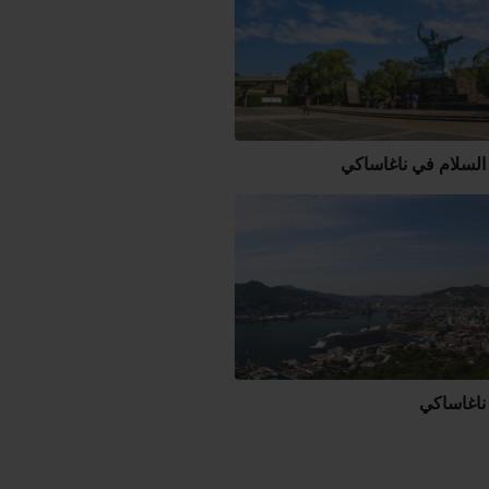
السلام في ناغاساكي
ناغاساكي