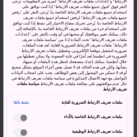
الارتباط“ و”إعدادات ملفات تعريف الارتباط“ لمزيد من المعلومات. يُرجى
التي يُقال إنها كانت قديمًا موطنًا للشياطين.
النقر فوق ”قبول جميع ملفات تعريف الارتباط“ إذا كنت توافق على
استخدام جميع ملفات تعريف الارتباط الخاصة بنا. يُرجى النقر على ”رفض
جميع ملفات تعريف الارتباط“ لرفض استخدام جميع ملفات تعريف
الارتباط الخاصة بنا. يُرجى تحريك مفتاح الاختيار إلى نشط إذا كنت توافق
على استخدام جزء من ملفات تعريف الارتباط الخاصة بنا. بالإضافة إلى
ذلك، يمكنك تغيير موافقتك أو سحبها في أي وقت بالنقر على ”إعدادات
ملفات تعريف الارتباط“ تحت المادة 3.2 من ”سياسة ملفات تعريف
الارتباط“ ملفات تعريف الارتباط الضرورية للغاية: تُعد هذه الملفات
ضرورية لتشغيل موقعنا الإلكتروني، وتعطيل ملفات تعريف الارتباط
الضرورية في انظمتنا يُعد أمرًا في غاية الصعوبة. ولا يمكن تعطيلها من
خلال أنظمتنا. يمكنك إعداد متصفحك لحظر هذه الملفات أو تنبيهك
بشأنها، ولكن في هذه الحالة، قد لا تعمل بعض أجزاء الموقع بشكل صحيح
أو قد لا تتمكن من الوصول إلى بعض الوظائف. يجب على اصحاب البيانات
التواصل مع جهة الاتصال المذكورة في سياسة ملفات تعريف الارتباط في
حال عدم موافقتهم على معالجة ملفات تعريف الارتباط
سياسة ملفات
تعريف الارتباط
ملفات تعريف الارتباط الضرورية للغاية
نشط دائمًا
ملفات تعريف الارتباط الخاصة بالأداء
أنشطة ومعالم رائعة
ملفات تعريف الارتباط الوظيفية