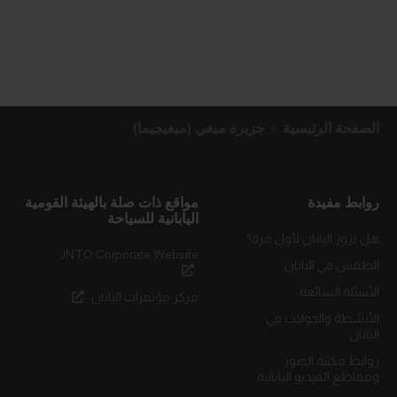
الصفحة الرئيسية
جزيرة ميغي (ميغيجيما)
روابط مفيدة
مواقع ذات صلة بالهيئة القومية
اليابانية للسياحة
هل تزور اليابان لأول مرة؟
JNTO Corporate Website
الطقس في اليابان
الأسئلة الشائعة
مركز مؤتمرات اليابان
الأنشطة والجولات في
اليابان
روابط مكتبة الصور
ومقاطع الفيديو اليابانية