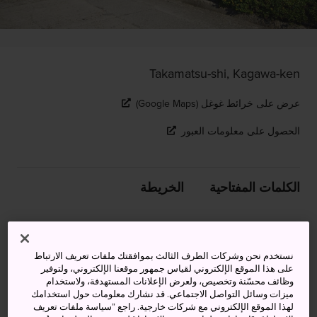
Takamatsu-shi, Kagawa-ken
عرض على خرائط غوغل (Google Maps)
الحصول على معلومات العبور
الكلمات المفتاحية
الخريطة
مواجهة مع الشياطين في جزيرة
ميغي
نستخدم نحن وشركات الطرف الثالث بموافقتك ملفات تعريف الارتباط
على هذا الموقع الإلكتروني لقياس جمهور موقعنا الإلكتروني، ولتوفير
وظائف محسّنة وتخصيص، ولعرض الإعلانات المستهدفة، ولاستخدام
هناك أسطورة شهيرة عن إحدى الجُزر الصغيرة الواقعة قُبالة
ميزات وسائل التواصل الاجتماعي. قد نشارك معلومات حول استخدامك
مدينة تاكاماتسو وهي جزيرة ميغي -المُسماة أيضًا أونيغاشيما-
لهذا الموقع الإلكتروني مع شركات خارجية. راجع ”سياسة ملفات تعريف