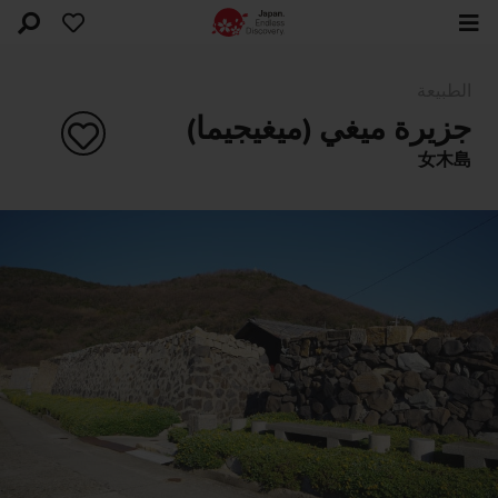
الطبيعة
جزيرة ميغي (ميغيجيما)
女木島