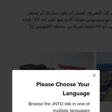
 إلى الضريح، يُفضل أن تقود سيارتك أو تستقل
سيارة أجرة حتى تصل إلى ضريح موتونوسومي-جينجا، الذي يقع على بُعد 20 دقيقة
تقريبًا من محطة ناغاتو-فورويتشي، أو 40 دقيقة تقريبًا من محطة ناغاتوشي إذا
×
Please Choose Your
Language
Browse the JNTO site in one of
multiple languages