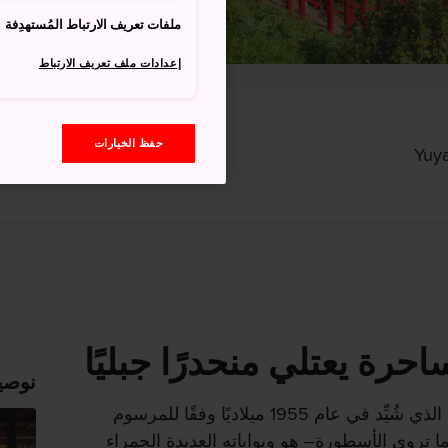
ملفات تعريف الارتباط المُستهدِفة
إعدادات ملف تعريف الارتباط
حفظ الخيارات
حرة يعتلي منحدرًا جبليًا
نوصي
أصبح ضريح موتونوسومي-جينجا، الذي شُيِّد في عام 1955 ميلاديًا وفقًا للمرسوم
ا تروي الأسطورة– هو وبواباته العديدة الحمراء