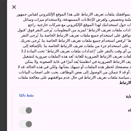
وافقتك ملفات تعريف الارتباط على هذا الموقع الإلكتروني لقياس جمهور
حسّنة وتخصيص، ولعرض الإعلانات المستهدفة، ولاستخدام ميزات وسائل
ت حول استخدامك لهذا الموقع الإلكتروني مع شركات خارجية. راجع
دات ملفات تعريف الارتباط“ لمزيد من المعلومات. يُرجى النقر فوق ”قبول
توافق على استخدام جميع ملفات تعريف الارتباط الخاصة بنا. يُرجى النقر
“ لرفض استخدام جميع ملفات تعريف الارتباط الخاصة بنا. يُرجى تحريك
 على استخدام جزء من ملفات تعريف الارتباط الخاصة بنا. بالإضافة إلى
ذلك، يمكنك تغيير موافقتك أو سحبها في أي وقت بالنقر على ”إعدادات ملفات تعريف الارتباط“ تحت المادة 3.2
ات تعريف الارتباط الضرورية للغاية: تُعد هذه الملفات ضرورية لتشغيل
 الارتباط الضرورية في انظمتنا يُعد أمرًا في غاية الصعوبة. ولا يمكن
د متصفحك لحظر هذه الملفات أو تنبيهك بشأنها، ولكن في هذه الحالة، قد لا
و قد لا تتمكن من الوصول إلى بعض الوظائف. يجب على اصحاب البيانات
 سياسة ملفات تعريف الارتباط في حال عدم موافقتهم على معالجة ملفات
ارتباط
نشط دائمًا
اية
ء