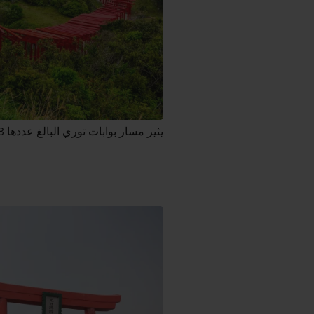
يثير مسار بوابات توري البالغ عددها 123 بوابة إعجاب من يشاهده