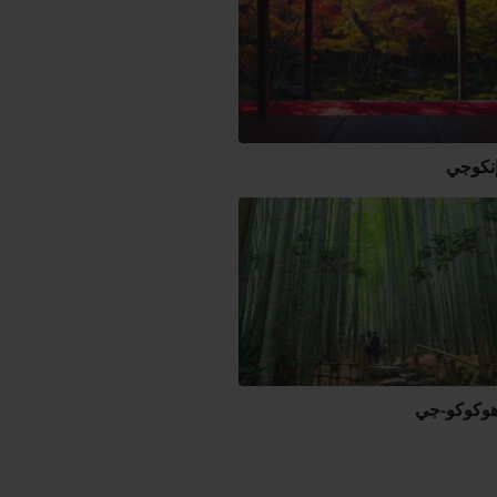
إنكوجي
هوكوكو-جي