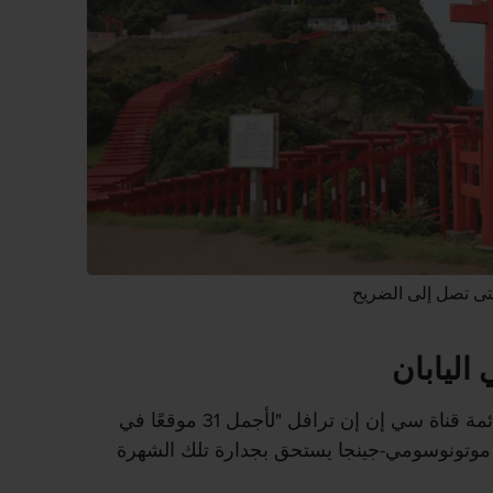
تى تصل إلى الضريح
اليابان
بعد احتلاله المركز الثالث على قائمة قناة سي إن إن ترافل "لأجمل 31 موقعًا في
 موتونوسومي-جينجا يستحق بجدارة تلك الشهرة