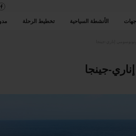
جهات
الأنشطة السياحية
تخطيط الرحلة
مدو
ونوسومي إناري-جينجا
اري-جينجا