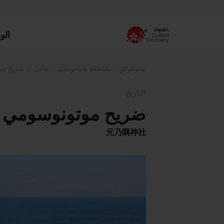
الو
تشوغوكو
مقاطعة ياماغوتشي
هاغي
ضريح موت
التاريخ
ضريح موتونوسومي إن
元乃隅神社