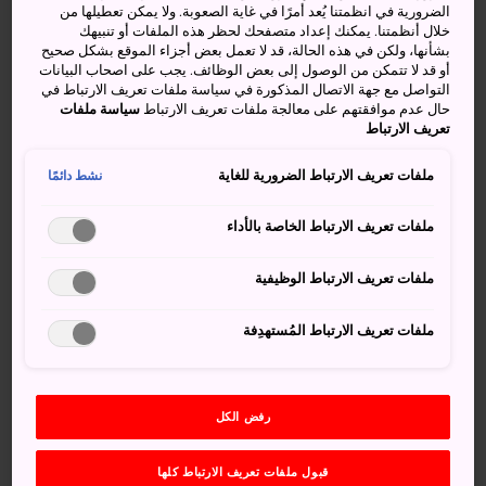
الضرورية في انظمتنا يُعد أمرًا في غاية الصعوبة. ولا يمكن تعطيلها من
مناظر خلابة ، وملعب موميجيداني مناسب للمبتدئين، ويمثل
خلال أنظمتنا. يمكنك إعداد متصفحك لحظر هذه الملفات أو تنبيهك
طريقة رائعة للاستمتاع بالجمال الموسمي للجبل. ويحتوي
بشأنها، ولكن في هذه الحالة، قد لا تعمل بعض أجزاء الموقع بشكل صحيح
أو قد لا تتمكن من الوصول إلى بعض الوظائف. يجب على اصحاب البيانات
المسار الأكثر تحديًا على العديد من الصخور الكبيرة، ويوفر
التواصل مع جهة الاتصال المذكورة في سياسة ملفات تعريف الارتباط في
فرصة لاستكشاف الغابات البدائية من القمة. وتشمل المعالم
حال عدم موافقتهم على معالجة ملفات تعريف الارتباط
سياسة ملفات
البارزة كهف إيوايا دايشي، الذي يقال إنَّ الراهب الشهير كوبو
تعريف الارتباط
دايشي زاره، إلى المنحدرات التي يبلغ ارتفاعها 80 مترًا.
ملفات تعريف الارتباط الضرورية للغاية
نشط دائمًا
ملفات تعريف الارتباط الخاصة بالأداء
أنشطة ومعالم رائعة
ملفات تعريف الارتباط الوظيفية
منصة مشاهدة شيشي-إيوا التي تمنحك إطلالة مذهلة
ملفات تعريف الارتباط المُستهدِفة
على الجزيرة والمناظر الساحرة المحيطة بها
<style type="text/css"><!--td {border: 1px solid
#ccc;}br {mso-data-placement:same-cell;}-->
رفض الكل
</style> غابة جبل ميسين البدائية التي تعتبر "متحفًا نباتيًا
طبيعيًا"، وقد أُدرجت ضمن قائمة مواقع التراث الثقافي
قبول ملفات تعريف الارتباط كلها
العالمي عام 1996