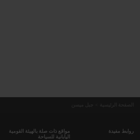
الصفحة الرئيسية
جبل ميسن
روابط مفيدة
مواقع ذات صلة بالهيئة القومية
اليابانية للسياحة