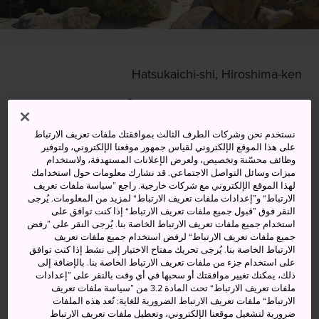
Hatsukaichi-shi, Hiroshima-ken
عرض على خرائط غوغل (Google Maps)
الحصول على معلومات العبور
نستخدم نحن وشركات الطرف الثالث بموافقتك ملفات تعريف الارتباط
على هذا الموقع الإلكتروني لقياس جمهور موقعنا الإلكتروني، ولتوفير
وظائف محسّنة وتخصيص، ولعرض الإعلانات المستهدفة، ولاستخدام
ميزات وسائل التواصل الاجتماعي. قد نشارك معلومات حول استخدامك
لهذا الموقع الإلكتروني مع شركات خارجية. راجع ”سياسة ملفات تعريف
الكلمات المفتاحية
الخريطة
الارتباط“ و”إعدادات ملفات تعريف الارتباط“ لمزيد من المعلومات. يُرجى
النقر فوق ”قبول جميع ملفات تعريف الارتباط“ إذا كنت توافق على
استخدام جميع ملفات تعريف الارتباط الخاصة بنا. يُرجى النقر على ”رفض
غابة عتيقة وجزيرة في أحضان الجبل
جميع ملفات تعريف الارتباط“ لرفض استخدام جميع ملفات تعريف
الارتباط الخاصة بنا. يُرجى تحريك مفتاح الاختيار إلى نشط إذا كنت توافق
على استخدام جزء من ملفات تعريف الارتباط الخاصة بنا. بالإضافة إلى
يمكنك الاختيار من بين ثلاثة مسارات مختلفة تستمتع عبر أي
ذلك، يمكنك تغيير موافقتك أو سحبها في أي وقت بالنقر على ”إعدادات
منها بمغامرة تسلق جبل ميسن في جزيرة
مياجيما
.
ملفات تعريف الارتباط“ تحت المادة 3.2 من ”سياسة ملفات تعريف
ويستغرق قطع كل منها حوالي ساعة ونصف إلى ساعتين،
الارتباط“ ملفات تعريف الارتباط الضرورية للغاية: تُعد هذه الملفات
ضرورية لتشغيل موقعنا الإلكتروني، وتعطيل ملفات تعريف الارتباط
اعتمادًا على قدرتك. وملعب دايشوين هو ملعب واضح يوفر