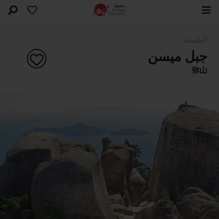
الطبيعة
جبل ميسن
弥山