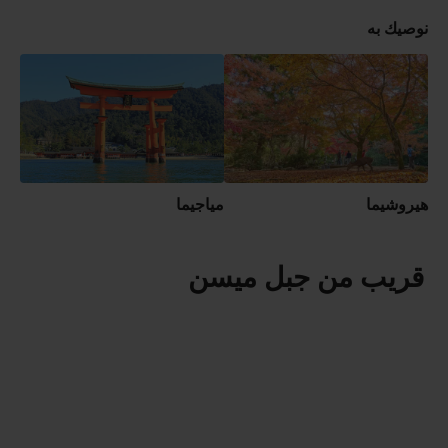
نوصيك به
هيروشيما
مياجيما
قريب من جبل ميسن