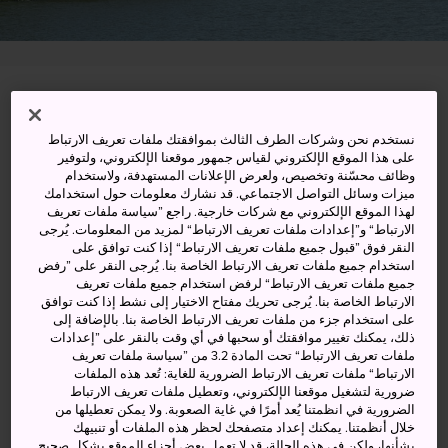
Tottori, Tottori-ken
نستخدم نحن وشركات الطرف الثالث بموافقتك ملفات تعريف الارتباط
عرض على خرائط غوغل (Google Maps)
على هذا الموقع الإلكتروني لقياس جمهور موقعنا الإلكتروني، ولتوفير
وظائف محسّنة وتخصيص، ولعرض الإعلانات المستهدفة، ولاستخدام
الحصول على معلومات العبور
ميزات وسائل التواصل الاجتماعي. قد نشارك معلومات حول استخدامك
لهذا الموقع الإلكتروني مع شركات خارجية. راجع ”سياسة ملفات تعريف
الارتباط“ و”إعدادات ملفات تعريف الارتباط“ لمزيد من المعلومات. يُرجى
النقر فوق ”قبول جميع ملفات تعريف الارتباط“ إذا كنت توافق على
الكلمات المفتاحية
الخريطة
استخدام جميع ملفات تعريف الارتباط الخاصة بنا. يُرجى النقر على ”رفض
جميع ملفات تعريف الارتباط“ لرفض استخدام جميع ملفات تعريف
الارتباط الخاصة بنا. يُرجى تحريك مفتاح الاختيار إلى نشط إذا كنت توافق
على استخدام جزء من ملفات تعريف الارتباط الخاصة بنا. بالإضافة إلى
بحيرة كبيرة غارقة في الأساطير
ذلك، يمكنك تغيير موافقتك أو سحبها في أي وقت بالنقر على ”إعدادات
ملفات تعريف الارتباط“ تحت المادة 3.2 من ”سياسة ملفات تعريف
الارتباط“ ملفات تعريف الارتباط الضرورية للغاية: تُعد هذه الملفات
بحيرة كويامايكي هي بحيرة خلابة تقع إلى الغرب من
مدينة
ضرورية لتشغيل موقعنا الإلكتروني، وتعطيل ملفات تعريف الارتباط
توتوري
. وبسبب محيطها الذي يبلغ نحو 16 كيلومترًا، تُعد هذه
الضرورية في انظمتنا يُعد أمرًا في غاية الصعوبة. ولا يمكن تعطيلها من
البحيرة أكبر بِركة في اليابان. ويصب في هذه البحيرة ستة أنهار
خلال أنظمتنا. يمكنك إعداد متصفحك لحظر هذه الملفات أو تنبيهك
بشأنها، ولكن في هذه الحالة، قد لا تعمل بعض أجزاء الموقع بشكل صحيح
ويفصلها عن بحر اليابان حاجز رملي ضيق.