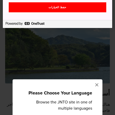
بين محبي الصيد وخاصة سمك الشبوط والأنقليس.
حفظ الخيارات
×
أسطورة بحيرة كويامايكي
Please Choose Your Language
Browse the JNTO site in one of
هناك أسطورة قديمة تقول إنه منذ سنوات عديدة كان هناك تاجر
multiple languages
فاحش الثراء يُجبر القرويين المحليين على زراعة الأرز في