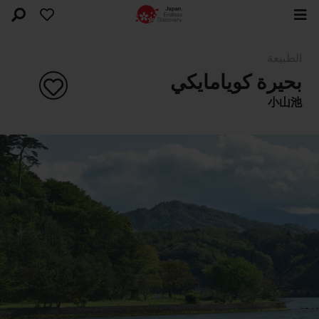
الطبيعة
بحيرة كويامايكي
小山池