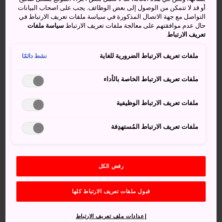
أو قد لا تتمكن من الوصول إلى بعض الوظائف. يجب على اصحاب البيانات
التواصل مع جهة الاتصال المذكورة في سياسة ملفات تعريف الارتباط في
حال عدم موافقتهم على معالجة ملفات تعريف الارتباط
سياسة ملفات
تعريف الارتباط
ملفات تعريف الارتباط الضرورية للغاية
نشط دائمًا
ملفات تعريف الارتباط الخاصة بالأداء
ملفات تعريف الارتباط الوظيفية
كيفية الوصول
ملفات تعريف الارتباط المُستهدِفة
تبعد محطة جيه آر كوياما عن خط جيه آر سانين الرئيسي 15
دقيقة سيرًا على الأقدام من الحافة الشرقية للبِركة.
خمس جُزر صغيرة
رفض الكل
تحتوي البحيرة على خمس جُزر صغيرة في وسطها. وأكبر هذه
قبول ملفات تعريف الارتباط كلها
الجُزر الصغيرة، وهي جزيرة أوياما، يربطها بالشاطئ جسر أزرق
وبها حديقة صغيرة وموقع للتخييم. وتحظى البحيرة بشهرة كبيرة
إعدادات ملف تعريف الارتباط