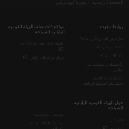
الصفحة الرئيسية
بحيرة كويامايكي
روابط مفيدة
مواقع ذات صلة بالهيئة القومية
اليابانية للسياحة
هل تزور اليابان لأول مرة؟
JNTO Corporate Website
الطقس في اليابان
الأسئلة الشائعة
مركز مؤتمرات اليابان
الأنشطة والجولات في
اليابان
روابط مكتبة الصور
ومقاطع الفيديو اليابانية
حول الهيئة القومية اليابانية
للسياحة
سياسة الخصوصية
من نحن
سياسة ملفات تعريف
اتصل بنا
الارتباط