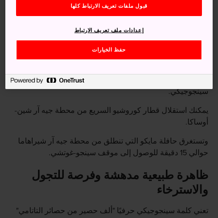
قبول ملفات تعريف الارتباط كلها
إعدادات ملف تعريف الارتباط
حفظ الخيارات
كيفية الوصول
تعد محطة شيراهاما أقرب مركز مواصلات من محطة جيه آر
سينجوجيكي.
يمكنك استقلال قطار كوروشيو السريع من محطة جيه آر شين-
أوساكا.
وتستغرق حافلة مايكو التي تنطلق من محطة جيه آر شيراهاما
حوالي 15 دقيقة للوصول إلى موقف سينجو-غوتشي.
ظاهرة طبيعية مدهشة وفرصة للتجول
والاسترخاء
تعني كلمة سينجوجيكي حرفيًا "ألف حصير من حصائر التاتامي"