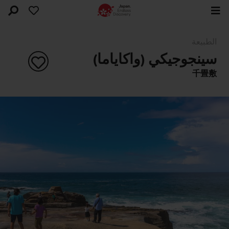
الطبيعة
سينجوجيكي (واكاياما)
千畳敷