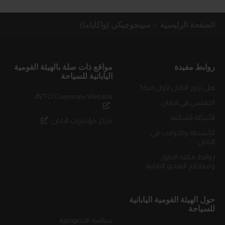
الصفحة الرئيسية
سينجوجيكي (واكاياما)
روابط مفيدة
مواقع ذات صلة بالهيئة القومية
اليابانية للسياحة
هل تزور اليابان لأول مرة؟
JNTO Corporate Website
الطقس في اليابان
الأسئلة الشائعة
مركز مؤتمرات اليابان
الأنشطة والجولات في
اليابان
روابط مكتبة الصور
ومقاطع الفيديو اليابانية
حول الهيئة القومية اليابانية
للسياحة
سياسة الخصوصية