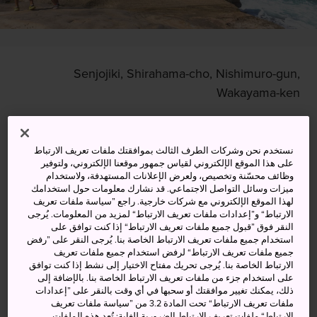
Senjojiki, Shirahama-cho, Nishimuro-gun,
Wakayama-ken
عرض على خرائط غوغل (Google Maps)
الحصول على معلومات العبور
نستخدم نحن وشركات الطرف الثالث بموافقتك ملفات تعريف الارتباط
على هذا الموقع الإلكتروني لقياس جمهور موقعنا الإلكتروني، ولتوفير
وظائف محسّنة وتخصيص، ولعرض الإعلانات المستهدفة، ولاستخدام
ميزات وسائل التواصل الاجتماعي. قد نشارك معلومات حول استخدامك
لهذا الموقع الإلكتروني مع شركات خارجية. راجع ”سياسة ملفات تعريف
الكلمات المفتاحية
الخريطة
الارتباط“ و”إعدادات ملفات تعريف الارتباط“ لمزيد من المعلومات. يُرجى
النقر فوق ”قبول جميع ملفات تعريف الارتباط“ إذا كنت توافق على
استخدام جميع ملفات تعريف الارتباط الخاصة بنا. يُرجى النقر على ”رفض
انطلق إلى شاطئ البحر من أعلى
جميع ملفات تعريف الارتباط“ لرفض استخدام جميع ملفات تعريف
الارتباط الخاصة بنا. يُرجى تحريك مفتاح الاختيار إلى نشط إذا كنت توافق
صخور سينجوجيكي الملساء التي
على استخدام جزء من ملفات تعريف الارتباط الخاصة بنا. بالإضافة إلى
ذلك، يمكنك تغيير موافقتك أو سحبها في أي وقت بالنقر على ”إعدادات
تعني حرفيًا "ألف حصير من حصائر
ملفات تعريف الارتباط“ تحت المادة 3.2 من ”سياسة ملفات تعريف
الارتباط“ ملفات تعريف الارتباط الضرورية للغاية: تُعد هذه الملفات