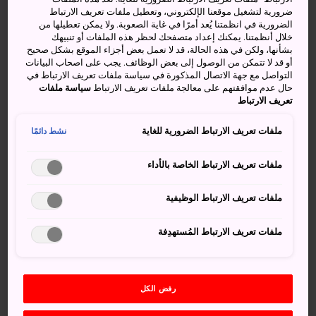
التاتامي"
ضرورية لتشغيل موقعنا الإلكتروني، وتعطيل ملفات تعريف الارتباط
الضرورية في انظمتنا يُعد أمرًا في غاية الصعوبة. ولا يمكن تعطيلها من
خلال أنظمتنا. يمكنك إعداد متصفحك لحظر هذه الملفات أو تنبيهك
على مدى آلاف السنين، ظلت أمواج المحيط الهادئ تتلاطم
بشأنها، ولكن في هذه الحالة، قد لا تعمل بعض أجزاء الموقع بشكل صحيح
لتضرب ساحل واكاياما بقوة، وهذا ما نتج عنه مجموعات مذهلة
أو قد لا تتمكن من الوصول إلى بعض الوظائف. يجب على اصحاب البيانات
من التكوينات الصخرية ذات الحواف المُسننة، ولكن أسطح تلك
التواصل مع جهة الاتصال المذكورة في سياسة ملفات تعريف الارتباط في
حال عدم موافقتهم على معالجة ملفات تعريف الارتباط
سياسة ملفات
الصخور ملساء تمامًا، مما يتيح لك الانطلاق في نُزهة فريدة على
تعريف الارتباط
ساحل واكاياما الخلاب.
ملفات تعريف الارتباط الضرورية للغاية
نشط دائمًا
ملفات تعريف الارتباط الخاصة بالأداء
ملفات تعريف الارتباط الوظيفية
ملفات تعريف الارتباط المُستهدِفة
رفض الكل