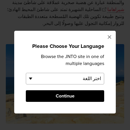
والمنطقة عبارة عن هضبة صخرية عملاقة على شاطئ مدينة
شيراهاما
الساحلية الشهيرة تمتد على شاطئ المحيط الهادئ؛
وتتيح طبيعة تكوين تلك الهضبة المُسطحة متعددة الطبقات
للزوار إمكانية التجول عليها وصولًا إلى البحر.
×
Please Choose Your Language
Browse the JNTO site in one of
multiple languages
Continue