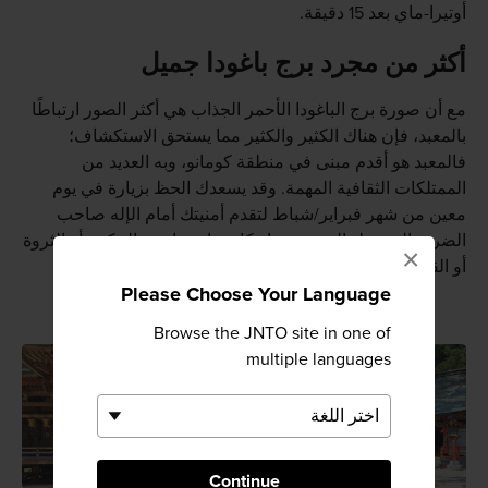
أوتيرا-ماي بعد 15 دقيقة.
أكثر من مجرد برج باغودا جميل
مع أن صورة برج الباغودا الأحمر الجذاب هي أكثر الصور ارتباطًا
بالمعبد، فإن هناك الكثير والكثير مما يستحق الاستكشاف؛
فالمعبد هو أقدم مبنى في منطقة كومانو، وبه العديد من
الممتلكات الثقافية المهمة. وقد يسعدك الحظ بزيارة في يوم
معين من شهر فبراير/شباط لتقدم أمنيتك أمام الإله صاحب
الضريح المرتبط بالمعبد، سواء كان ما تتمناه هو الحكمة أو الثروة
×
أو القوة.
Please Choose Your Language
Browse the JNTO site in one of
multiple languages
Continue