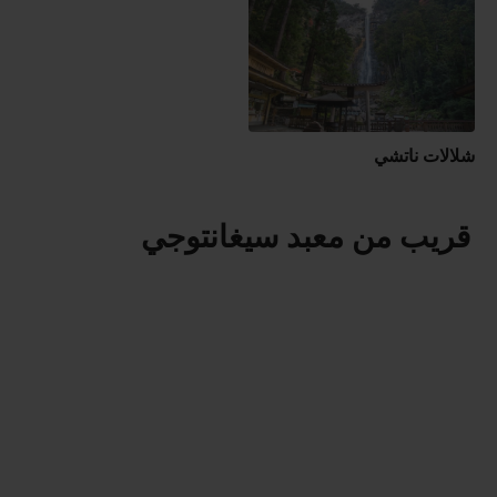
شلالات ناتشي
قريب من معبد سيغانتوجي