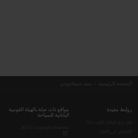
الصفحة الرئيسية
معبد سيغانتوجي
روابط مفيدة
مواقع ذات صلة بالهيئة القومية
اليابانية للسياحة
هل تزور اليابان لأول مرة؟
JNTO Corporate Website
الطقس في اليابان