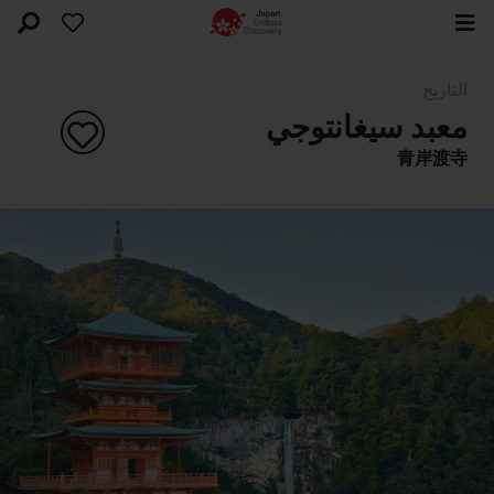
التاريخ
معبد سيغانتوجي
青岸渡寺