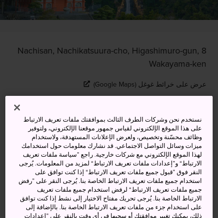
8 Nachisan, Nachikatsuura-cho, Higashimuro-gun,
Wakayama-ken
عرض على خرائط غوغل (Google Maps)
الحصول على معلومات العبور
نستخدم نحن وشركات الطرف الثالث بموافقتك ملفات تعريف الارتباط
على هذا الموقع الإلكتروني لقياس جمهور موقعنا الإلكتروني، ولتوفير
وظائف محسّنة وتخصيص، ولعرض الإعلانات المستهدفة، ولاستخدام
الكلمات المفتاحية
الخريطة
ميزات وسائل التواصل الاجتماعي. قد نشارك معلومات حول استخدامك
لهذا الموقع الإلكتروني مع شركات خارجية. راجع ”سياسة ملفات تعريف
الارتباط“ و”إعدادات ملفات تعريف الارتباط“ لمزيد من المعلومات. يُرجى
معبد مثالي لالتقاط الصور، تتناغم
النقر فوق ”قبول جميع ملفات تعريف الارتباط“ إذا كنت توافق على
استخدام جميع ملفات تعريف الارتباط الخاصة بنا. يُرجى النقر على ”رفض
عمارته مع ما حوله من معالم طبيعية
جميع ملفات تعريف الارتباط“ لرفض استخدام جميع ملفات تعريف
الارتباط الخاصة بنا. يُرجى تحريك مفتاح الاختيار إلى نشط إذا كنت توافق
على استخدام جزء من ملفات تعريف الارتباط الخاصة بنا. بالإضافة إلى
يقع برج الباغودا الأحمر المؤلف من ثلاثة طوابق بمعبد
ذلك، يمكنك تغيير موافقتك أو سحبها في أي وقت بالنقر على ”إعدادات