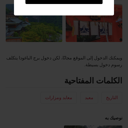
ويمكنك الدخول إلى الموقع مجانًا، لكن دخول برج الباغودا يتكلف
رسوم دخول بسيطة.
الكلمات المفتاحية
التاريخ
معبد
معابد ومزارات
نوصيك به