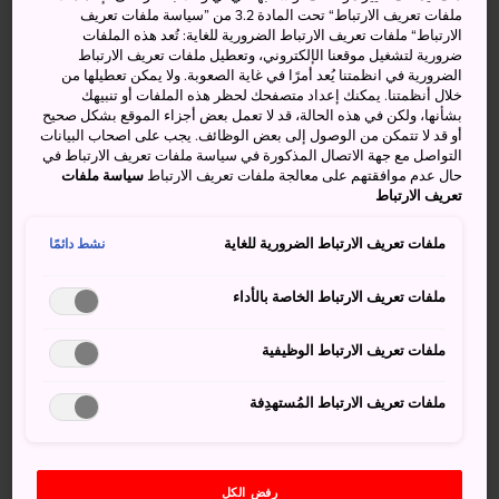
سيغانتوجي مباشرةً أمام
شلالات ناتشي
، شاهدًا على ذلك
ملفات تعريف الارتباط“ تحت المادة 3.2 من ”سياسة ملفات تعريف
الارتباط“ ملفات تعريف الارتباط الضرورية للغاية: تُعد هذه الملفات
التناغم الرائع بين العمارة البشرية وجمال البيئة الطبيعية. يرتبط
ضرورية لتشغيل موقعنا الإلكتروني، وتعطيل ملفات تعريف الارتباط
بالمعبد أيضًا
ضريح كومانو ناتشي تايشا
في تعبير مماثل عن
الضرورية في انظمتنا يُعد أمرًا في غاية الصعوبة. ولا يمكن تعطيلها من
التناغم الكبير بين البوذية والشنتوية.
خلال أنظمتنا. يمكنك إعداد متصفحك لحظر هذه الملفات أو تنبيهك
بشأنها، ولكن في هذه الحالة، قد لا تعمل بعض أجزاء الموقع بشكل صحيح
أو قد لا تتمكن من الوصول إلى بعض الوظائف. يجب على اصحاب البيانات
التواصل مع جهة الاتصال المذكورة في سياسة ملفات تعريف الارتباط في
حال عدم موافقتهم على معالجة ملفات تعريف الارتباط
سياسة ملفات
تعريف الارتباط
ملفات تعريف الارتباط الضرورية للغاية
نشط دائمًا
ملفات تعريف الارتباط الخاصة بالأداء
ملفات تعريف الارتباط الوظيفية
ملفات تعريف الارتباط المُستهدِفة
رفض الكل