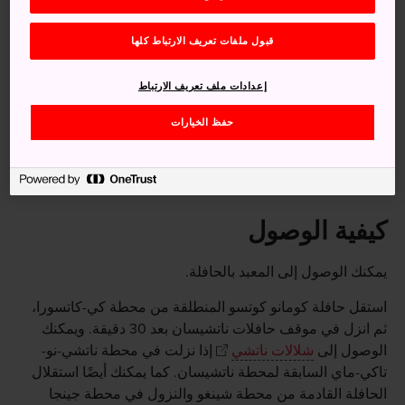
حقائق سريعة
قبول ملفات تعريف الارتباط كلها
لم يتبقَّ من معابد واقعة بالقرب شنتو إلا عدد قليل جدًا، منها
إعدادات ملف تعريف الارتباط
هذا المعبد، وذلك بعد الفصل الإجباري بين الديانتين في عصر
ميجي
حفظ الخيارات
أحرق القائد العسكري أودا نوبوناغا العديد من مباني المعبد في
القرن السادس عشر الميلادي
كيفية الوصول
يمكنك الوصول إلى المعبد بالحافلة.
استقل حافلة كومانو كوتسو المنطلقة من محطة كي-كاتسورا،
ثم انزل في موقف حافلات ناتشيسان بعد 30 دقيقة. ويمكنك
الوصول إلى
شلالات ناتشي
إذا نزلت في محطة ناتشي-نو-
تاكي-ماي السابقة لمحطة ناتشيسان. كما يمكنك أيضًا استقلال
الحافلة القادمة من محطة شينغو والنزول في محطة جينجا