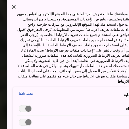
وافقتك ملفات تعريف الارتباط على هذا الموقع الإلكتروني لقياس جمهور
حسّنة وتخصيص، ولعرض الإعلانات المستهدفة، ولاستخدام ميزات وسائل
ت حول استخدامك لهذا الموقع الإلكتروني مع شركات خارجية. راجع
دات ملفات تعريف الارتباط“ لمزيد من المعلومات. يُرجى النقر فوق ”قبول
توافق على استخدام جميع ملفات تعريف الارتباط الخاصة بنا. يُرجى النقر
“ لرفض استخدام جميع ملفات تعريف الارتباط الخاصة بنا. يُرجى تحريك
 على استخدام جزء من ملفات تعريف الارتباط الخاصة بنا. بالإضافة إلى
ذلك، يمكنك تغيير موافقتك أو سحبها في أي وقت بالنقر على ”إعدادات ملفات تعريف الارتباط“ تحت المادة 3.2
ات تعريف الارتباط الضرورية للغاية: تُعد هذه الملفات ضرورية لتشغيل
 الارتباط الضرورية في انظمتنا يُعد أمرًا في غاية الصعوبة. ولا يمكن
د متصفحك لحظر هذه الملفات أو تنبيهك بشأنها، ولكن في هذه الحالة، قد لا
و قد لا تتمكن من الوصول إلى بعض الوظائف. يجب على اصحاب البيانات
 سياسة ملفات تعريف الارتباط في حال عدم موافقتهم على معالجة ملفات
ارتباط
نشط دائمًا
اية
ء