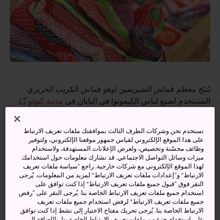
يُنتَج معظم قماش الشيريمين (وهو قماش الكريب الحريري
المستخدم لصنع لباس الكيمونو) في اليابان في
مدينة كيوتو
.
وتوجد هنا العديد من المتاجر التي تبيع مختلف السلع المصنوعة
من القماش الثمين. ومن بين هذه المتاجر متجر مانيكينكونوتي
نستخدم نحن وشركات الطرف الثالث بموافقتك ملفات تعريف الارتباط
مانيكيا في سوق
نيشيكي
، وهو أكبر أسواق الشوتِنغاي
على هذا الموقع الإلكتروني لقياس جمهور موقعنا الإلكتروني، ولتوفير
المسقوفة في مدينة كيوتو. ويبيع هذا المتجر بضائع مصنوعة من
وظائف محسّنة وتخصيص، ولعرض الإعلانات المستهدفة، ولاستخدام
ميزات وسائل التواصل الاجتماعي. قد نشارك معلومات حول استخدامك
قماش الشيريمين كحاملات بطاقات الأعمال والمحافظ. كما
لهذا الموقع الإلكتروني مع شركات خارجية. راجع ”سياسة ملفات تعريف
يشتهر أيضًا بكثير من دمى مانيكي-نيكو التقليدية على شكل
الارتباط“ و”إعدادات ملفات تعريف الارتباط“ لمزيد من المعلومات. يُرجى
قطة، والتي يُعتقد أنها تحلب الحظ.
النقر فوق ”قبول جميع ملفات تعريف الارتباط“ إذا كنت توافق على
استخدام جميع ملفات تعريف الارتباط الخاصة بنا. يُرجى النقر على ”رفض
جميع ملفات تعريف الارتباط“ لرفض استخدام جميع ملفات تعريف
البخور
الارتباط الخاصة بنا. يُرجى تحريك مفتاح الاختيار إلى نشط إذا كنت توافق
على استخدام جزء من ملفات تعريف الارتباط الخاصة بنا. بالإضافة إلى