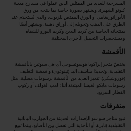
المسرحية للعديد من الممثلين الذين عملوا في مسارح مدينة
كيوتو الشهيرة. ويشتهر بصورة خاصة بما ينتجه من ورق
الأبوراتوريغامي أو الورق الممتص للزيوت، والذي يُستخدَم عند
الطرق على الذهب وتحويله إلى أوراق ذهبية. ويشتهر أيضًا
بمنتجاته الخاصة من كريم اليدين وكريم اليوزو للشفاه
ومستحضرات التجميل الأخرى المختلفة.
الأقمشة
يختصّ متجر إيراكويا هوسوتسوجي آي-هي سيوتين بالأقمشة
التقليدية، وتحديدًا مناشف اليد (تينوغوي) وأقمشة التغليف
(فوروشيكي). تتميز العديد من الأقمشة برسومات مسلية، مثل
رسومات مايكو الغيشا المبتدئة أثناء لعب الغولف أو ركوب
القطار السريع.
متفرقات
تبيع متاجر سو سو الإصدارات الحديثة من الجوارب اليابانية
التقليلدية (تابي)، أو الأحذية التي تفصل بين الأصابع. بينما تبيع