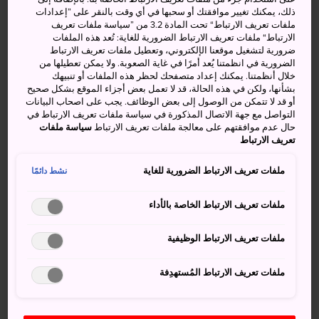
توجد العديد من محلات البخور في مدينة
كيوتو
، حيث جرت
ذلك، يمكنك تغيير موافقتك أو سحبها في أي وقت بالنقر على ”إعدادات
ملفات تعريف الارتباط“ تحت المادة 3.2 من ”سياسة ملفات تعريف
العادة على تقديمها كهبات في العديد من المعابد في جميع أنحاء
الارتباط“ ملفات تعريف الارتباط الضرورية للغاية: تُعد هذه الملفات
المدينة. متجر إشيغورو كوهو الذي تأسس عام 1855 هو متجر
ضرورية لتشغيل موقعنا الإلكتروني، وتعطيل ملفات تعريف الارتباط
متخصص في بيع أكياس نيوي بوكورو المعطرة. ويمكنك أن تختار
الضرورية في انظمتنا يُعد أمرًا في غاية الصعوبة. ولا يمكن تعطيلها من
خلال أنظمتنا. يمكنك إعداد متصفحك لحظر هذه الملفات أو تنبيهك
شراء أحد الأكياس المصنوعة في المنزل، أو تطلب صنع واحد
بشأنها، ولكن في هذه الحالة، قد لا تعمل بعض أجزاء الموقع بشكل صحيح
مخصص لك بمساعدة مندوب مبيعات.
أو قد لا تتمكن من الوصول إلى بعض الوظائف. يجب على اصحاب البيانات
التواصل مع جهة الاتصال المذكورة في سياسة ملفات تعريف الارتباط في
حال عدم موافقتهم على معالجة ملفات تعريف الارتباط
سياسة ملفات
تعريف الارتباط
ملفات تعريف الارتباط الضرورية للغاية
نشط دائمًا
ملفات تعريف الارتباط الخاصة بالأداء
ملفات تعريف الارتباط الوظيفية
ملفات تعريف الارتباط المُستهدِفة