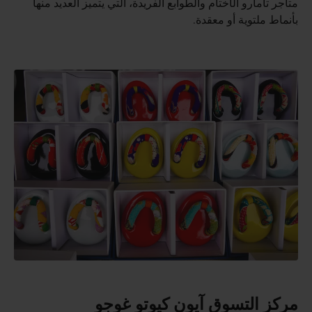
متاجر تامارو الأختام والطوابع الفريدة، التي يتميز العديد منها
بأنماط ملتوية أو معقدة.
مركز التسوق آيون كيوتو غوجو